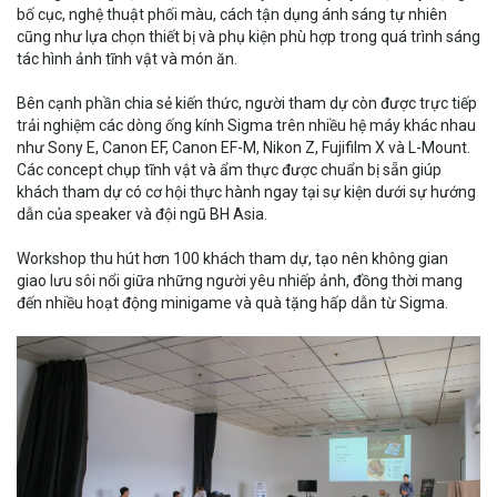
bố cục, nghệ thuật phối màu, cách tận dụng ánh sáng tự nhiên
cũng như lựa chọn thiết bị và phụ kiện phù hợp trong quá trình sáng
tác hình ảnh tĩnh vật và món ăn.
Bên cạnh phần chia sẻ kiến thức, người tham dự còn được trực tiếp
trải nghiệm các dòng ống kính Sigma trên nhiều hệ máy khác nhau
như Sony E, Canon EF, Canon EF-M, Nikon Z, Fujifilm X và L-Mount.
Các concept chụp tĩnh vật và ẩm thực được chuẩn bị sẵn giúp
khách tham dự có cơ hội thực hành ngay tại sự kiện dưới sự hướng
dẫn của speaker và đội ngũ BH Asia.
Workshop thu hút hơn 100 khách tham dự, tạo nên không gian
giao lưu sôi nổi giữa những người yêu nhiếp ảnh, đồng thời mang
đến nhiều hoạt động minigame và quà tặng hấp dẫn từ Sigma.