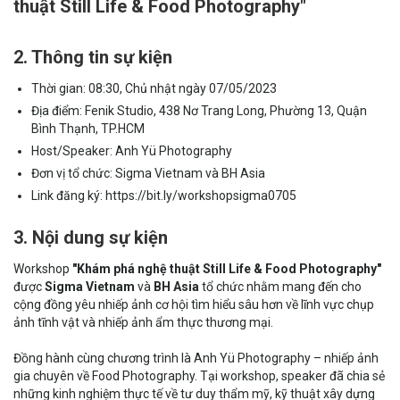
thuật Still Life & Food Photography"
2. Thông tin sự kiện
Thời gian: 08:30, Chủ nhật ngày 07/05/2023
Địa điểm: Fenik Studio, 438 Nơ Trang Long, Phường 13, Quận
Bình Thạnh, TP.HCM
Host/Speaker: Anh Yü Photography
Đơn vị tổ chức: Sigma Vietnam và BH Asia
Link đăng ký: https://bit.ly/workshopsigma0705
3. Nội dung sự kiện
Workshop
"Khám phá nghệ thuật Still Life & Food Photography"
được
Sigma Vietnam
và
BH Asia
tổ chức nhằm mang đến cho
cộng đồng yêu nhiếp ảnh cơ hội tìm hiểu sâu hơn về lĩnh vực chụp
ảnh tĩnh vật và nhiếp ảnh ẩm thực thương mại.
Đồng hành cùng chương trình là Anh Yü Photography – nhiếp ảnh
gia chuyên về Food Photography. Tại workshop, speaker đã chia sẻ
những kinh nghiệm thực tế về tư duy thẩm mỹ, kỹ thuật xây dựng