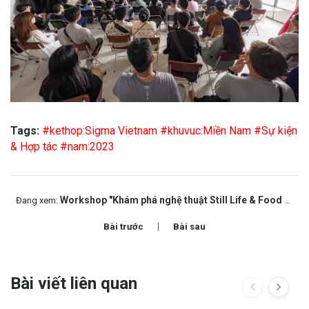
Tags:
#kethop:Sigma Vietnam
#khuvuc:Miền Nam
#Sự kiện
& Hợp tác
#nam:2023
Workshop "Khám phá nghệ thuật Still Life & Food Photography"
Đang xem:
Bài trước
Bài sau
Bài viết liên quan