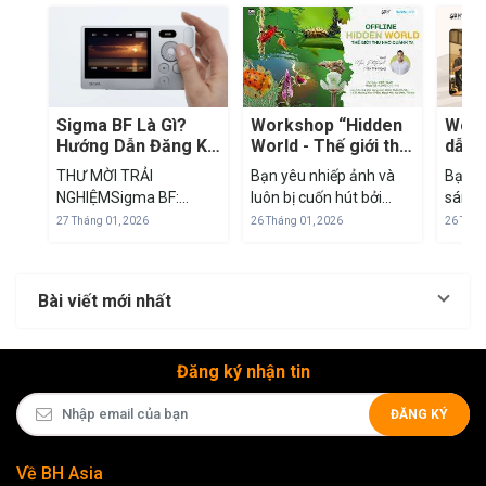
Sigma BF Là Gì?
Workshop “Hidden
Work
Hướng Dẫn Đăng Ký
World - Thế giới thu
dẫn 
Mượn Máy Trải
nhỏ quanh ta”
sản 
THƯ MỜI TRẢI
Bạn yêu nhiếp ảnh và
Bạn m
Nghiệm Sigma BF
nghệ
NGHIỆMSigma BF:
luôn bị cuốn hút bởi
sáng 
Tại BH Asia
Beautiful
những chi tiết nhỏ bé
phẩm 
27 Tháng 01, 2026
26 Tháng 01, 2026
26 Thán
FoolishnessTrải nghiệm
mà mắt thường khó
muốn 
chiếc máy ảnh "khác
nhìn thấy? Thế giới vi
thông
biệt" nhất thời hiện
mô xung quanh chúng
nghệ 
Bài viết mới nhất
đạiLink đăng ký trải
ta luôn chứa đựng
nguyê
nghiệm Sigma BF 3-5
những điều kỳ...
video
ngày: Form đăng
thuần 
Đăng ký nhận tin
ký Trong thời đại mà
mỗi chiếc máy ảnh...
ĐĂNG KÝ
Về BH Asia