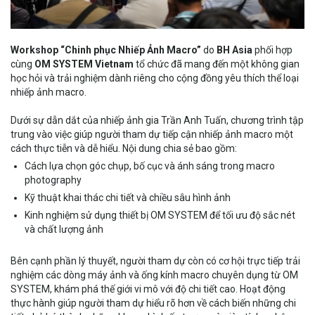
Workshop “Chinh phục Nhiếp Ảnh Macro”
do
BH Asia
phối hợp
cùng
OM SYSTEM Vietnam
tổ chức đã mang đến một không gian
học hỏi và trải nghiệm dành riêng cho cộng đồng yêu thích thể loại
nhiếp ảnh macro.
Dưới sự dẫn dắt của nhiếp ảnh gia Trần Anh Tuấn, chương trình tập
trung vào việc giúp người tham dự tiếp cận nhiếp ảnh macro một
cách thực tiễn và dễ hiểu. Nội dung chia sẻ bao gồm:
Cách lựa chọn góc chụp, bố cục và ánh sáng trong macro
photography
Kỹ thuật khai thác chi tiết và chiều sâu hình ảnh
Kinh nghiệm sử dụng thiết bị OM SYSTEM để tối ưu độ sắc nét
và chất lượng ảnh
Bên cạnh phần lý thuyết, người tham dự còn có cơ hội trực tiếp trải
nghiệm các dòng máy ảnh và ống kính macro chuyên dụng từ OM
SYSTEM, khám phá thế giới vi mô với độ chi tiết cao. Hoạt động
thực hành giúp người tham dự hiểu rõ hơn về cách biến những chi