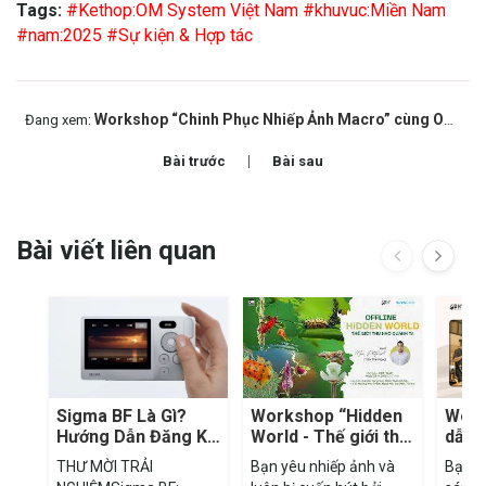
Tags:
#Kethop:OM System Việt Nam
#khuvuc:Miền Nam
#nam:2025
#Sự kiện & Hợp tác
Workshop “Chinh Phục Nhiếp Ảnh Macro” cùng OM SYSTEM Vietnam
Đang xem:
Bài trước
Bài sau
Bài viết liên quan
Sigma BF Là Gì?
Workshop “Hidden
Work
Hướng Dẫn Đăng Ký
World - Thế giới thu
dẫn 
Mượn Máy Trải
nhỏ quanh ta”
sản 
THƯ MỜI TRẢI
Bạn yêu nhiếp ảnh và
Bạn m
Nghiệm Sigma BF
nghệ