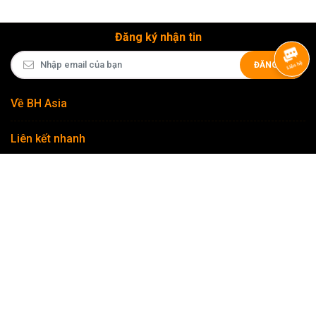
Đăng ký nhận tin
ĐĂNG KÝ
Về BH Asia
Liên kết nhanh
Hỗ trợ khách hàng
Theo dõi chúng tôi
Copyright © 2026
BH Asia - Hệ sinh thái thiết bị Nhiếp ảnh & Video
chuyên nghiệp
.