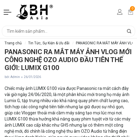
0
Trang chủ
Tin Tức, Sự Kiện & Ưu đãi
PANASONIC RA MẮT MÁY ẢNH VLOG 
PANASONIC RA MẮT MÁY ẢNH VLOG MỚI
CÔNG NGHỆ OZO AUDIO ĐẦU TIÊN THẾ
GIỚI: LUMIX G100
bởi: Admin
26/01/2026
Chiếc máy ảnh LUMIX G100 vừa được Panasonic ra mắt cách đây
vài giờ ngày 24/06/2020, là một phân khúc mới trong họ máy ảnh
Lumix G, tập trung nhiều vào khả năng quay phim chất lượng cao,
tích hợp các công nghệ tiên tiến nhưng lại giữ được sự nhỏ gọn,
giúp các Vlogger thoải mái cầm máy sáng tạo mọi lúc mọi nơi.
LUMIX G100 thừa hưởng khả năng quay phim tuyệt vời từ các máy
ảnh LUMIX cao cấp khác như GH5 nhưng lại có thêm một công
nghệ mới, đó chính là công nghệ thu âm OZO Audio từ hãng điện