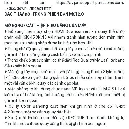
Liên kết tải:
https://av.jpn.support.panasonic.com/
…/dsc/down…/index4.html
CÁC THAY ĐỔI TRONG PHIÊN BẢN MỚI 2.0
--------------------------------------------------
MỞ RỘNG / CẢI THIỆN HIỆU NĂNG CỦA MÁY
+ Bổ sung thêm tùy chọn HDMI Downconvert khi quay thẻ ở độ
phân giải [6K]/[5.9K]/[5.4K] nhằm tránh hiện tượng đen màn hình
monitor khi không nhận được tín hiệu lớn hơn [4K]
+ Trong chế độ quay phim, bổ sung tùy chọn vô hiệu hóa chức năng
ghi hình / tạm dừng bằng cách bấm vào nút chụp hình.
+ Trong chế độ quay phim, có thể đặt [Rec Quality(My List)] từ bảng
điều khiển bên ngoài.
+ Mở rộng tùy chọn khử noise với [V-Log] trong Photo Style xuống
[-1]. Cho phép người dùng giảm bộ lọc nhiễu của máy nhằm tránh
một vài vấn đề khi quay các cảnh đặc biệt.
+ Việc phóng to khi dùng chức năng MF Assist của LUMIX S1H để
kiểm tra nét sẽ không ảnh hưởng tới tín hiệu HDMI xuất cho thiết bị
ghi hình bên ngoài.
+ Xử lý Color Banding xuất hiện khi ghi hình ở chế độ 10-bit
4:2:0trong một số cảnh quay đặc biệt.
+ Xử lý một lỗi liên quan đến việc REC RUN Time Code không tự
đếm khi video được quay bằng thiết bị ghi hình bên ngoài.