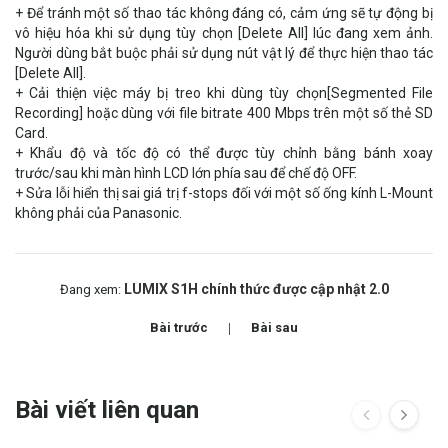
+ Để tránh một số thao tác không đáng có, cảm ứng sẽ tự động bị
vô hiệu hóa khi sử dụng tùy chọn [Delete All] lúc đang xem ảnh.
Người dùng bắt buộc phải sử dụng nút vật lý để thực hiện thao tác
[Delete All].
+ Cải thiện việc máy bị treo khi dùng tùy chọn[Segmented File
Recording] hoặc dùng với file bitrate 400 Mbps trên một số thẻ SD
Card.
+ Khẩu độ và tốc độ có thể được tùy chỉnh bằng bánh xoay
trước/sau khi màn hình LCD lớn phía sau để chế độ OFF.
+ Sửa lỗi hiển thị sai giá trị f-stops đối với một số ống kính L-Mount
không phải của Panasonic.
LUMIX S1H chính thức được cập nhật 2.0
Đang xem:
Bài trước
Bài sau
Bài viết liên quan