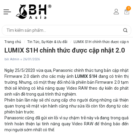
0
Trang chủ
Tin Tức, Sự Kiện & Ưu đãi
LUMIX S1H chính thức được cập nhậ
LUMIX S1H chính thức được cập nhật 2.0
bởi: Admin
26/01/2026
Ngày 25/5/2020 vừa qua, Panasonic chính thức tung bản cập nhật
Firmware 2.0 dành cho các máy ảnh
LUMIX S1H
đang có trên thị
trường. Nhưng, có một thay đổi nhỏ là phiên bản Firmware 2.0 tạm
thời sẽ không có khả năng quay Video RAW theo dự kiến do phát
sinh vấn đề trong quá trình thử nghiệm.
Phiên bản lần này sẽ chỉ cung cấp cho người dùng những cải thiện
quan trọng về mặt vận hành cũng như sửa lỗi còn tồn đọng từ các
phiên bản trước.
Panasonic cũng đã gửi xin lỗi vì sự chậm trễ này và đang trong quá
trình hoàn thiện lại tính năng quay Video RAW để thông báo đến
mọi người sớm nhất có thể.