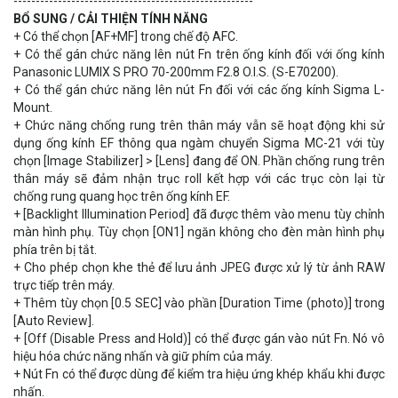
------------------------------------------------------
BỔ SUNG / CẢI THIỆN TÍNH NĂNG
+ Có thể chọn [AF+MF] trong chế độ AFC.
+ Có thể gán chức năng lên nút Fn trên ống kính đối với ống kính
Panasonic LUMIX S PRO 70-200mm F2.8 O.I.S. (S-E70200).
+ Có thể gán chức năng lên nút Fn đối với các ống kính Sigma L-
Mount.
+ Chức năng chống rung trên thân máy vẫn sẽ hoạt động khi sử
dụng ống kính EF thông qua ngàm chuyển Sigma MC-21 với tùy
chọn [Image Stabilizer] > [Lens] đang để ON. Phần chống rung trên
thân máy sẽ đảm nhận trục roll kết hợp với các trục còn lại từ
chống rung quang học trên ống kính EF.
+ [Backlight Illumination Period] đã được thêm vào menu tùy chỉnh
màn hình phụ. Tùy chọn [ON1] ngăn không cho đèn màn hình phụ
phía trên bị tắt.
+ Cho phép chọn khe thẻ để lưu ảnh JPEG được xử lý từ ảnh RAW
trực tiếp trên máy.
+ Thêm tùy chọn [0.5 SEC] vào phần [Duration Time (photo)] trong
[Auto Review].
+ [Off (Disable Press and Hold)] có thể được gán vào nút Fn. Nó vô
hiệu hóa chức năng nhấn và giữ phím của máy.
+ Nút Fn có thể được dùng để kiểm tra hiệu ứng khép khẩu khi được
nhấn.