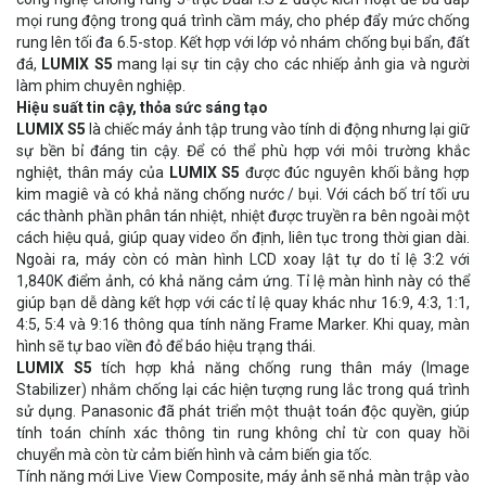
mọi rung động trong quá trình cầm máy, cho phép đẩy mức chống
rung lên tối đa 6.5-stop. Kết hợp với lớp vỏ nhám chống bụi bẩn, đất
đá,
LUMIX S5
mang lại sự tin cậy cho các nhiếp ảnh gia và người
làm phim chuyên nghiệp.
Hiệu suất tin cậy, thỏa sức sáng tạo
LUMIX S5
là chiếc máy ảnh tập trung vào tính di động nhưng lại giữ
sự bền bỉ đáng tin cậy. Để có thể phù hợp với môi trường khắc
nghiệt, thân máy của
LUMIX S5
được đúc nguyên khối bằng hợp
kim magiê và có khả năng chống nước / bụi. Với cách bố trí tối ưu
các thành phần phân tán nhiệt, nhiệt được truyền ra bên ngoài một
cách hiệu quả, giúp quay video ổn định, liên tục trong thời gian dài.
Ngoài ra, máy còn có màn hình LCD xoay lật tự do tỉ lệ 3:2 với
1,840K điểm ảnh, có khả năng cảm ứng. Tỉ lệ màn hình này có thể
giúp bạn dễ dàng kết hợp với các tỉ lệ quay khác như 16:9, 4:3, 1:1,
4:5, 5:4 và 9:16 thông qua tính năng Frame Marker. Khi quay, màn
hình sẽ tự bao viền đỏ để báo hiệu trạng thái.
LUMIX S5
tích hợp khả năng chống rung thân máy (Image
Stabilizer) nhằm chống lại các hiện tượng rung lắc trong quá trình
sử dụng. Panasonic đã phát triển một thuật toán độc quyền, giúp
tính toán chính xác thông tin rung không chỉ từ con quay hồi
chuyển mà còn từ cảm biến hình và cảm biến gia tốc.
Tính năng mới Live View Composite, máy ảnh sẽ nhả màn trập vào