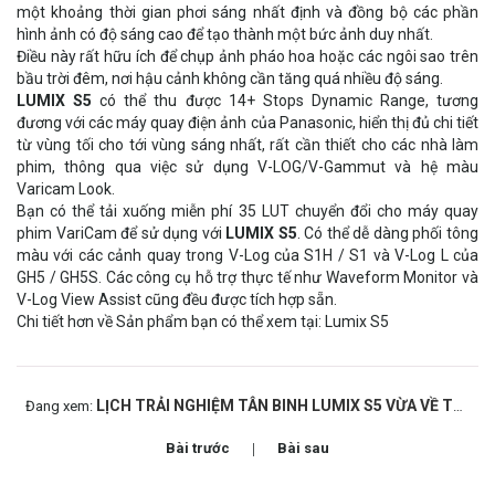
một khoảng thời gian phơi sáng nhất định và đồng bộ các phần
hình ảnh có độ sáng cao để tạo thành một bức ảnh duy nhất.
Điều này rất hữu ích để chụp ảnh pháo hoa hoặc các ngôi sao trên
bầu trời đêm, nơi hậu cảnh không cần tăng quá nhiều độ sáng.
LUMIX S5
có thể thu được 14+ Stops Dynamic Range, tương
đương với các máy quay điện ảnh của Panasonic, hiển thị đủ chi tiết
từ vùng tối cho tới vùng sáng nhất, rất cần thiết cho các nhà làm
phim, thông qua việc sử dụng V-LOG/V-Gammut và hệ màu
Varicam Look.
Bạn có thể tải xuống miễn phí 35 LUT chuyển đổi cho máy quay
phim VariCam để sử dụng với
LUMIX S5
. Có thể dễ dàng phối tông
màu với các cảnh quay trong V-Log của S1H / S1 và V-Log L của
GH5 / GH5S. Các công cụ hỗ trợ thực tế như Waveform Monitor và
V-Log View Assist cũng đều được tích hợp sẵn.
Chi tiết hơn về Sản phẩm bạn có thể xem tại: Lumix S5
LỊCH TRẢI NGHIỆM TÂN BINH LUMIX S5 VỪA VỀ TẠI VIỆT NAM
Đang xem:
Bài trước
Bài sau