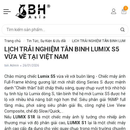
0
Trang chủ
Tin Tức, Sự Kiện & Ưu đãi
LỊCH TRẢI NGHIỆM TÂN BINH LUMIX 
LỊCH TRẢI NGHIỆM TÂN BINH LUMIX S5
VỪA VỀ TẠI VIỆT NAM
bởi: Admin
26/01/2026
Chào mừng chiếc
Lumix S5
vừa về với buôn làng - Chiếc máy ảnh
Full-Frame không gương lật mới nhất dòng Series S được mệnh
danh "Chiến thần" bất chấp thiếu sáng, quay chụp vượt trội nhờ hội
tụ tinh túy từ Lumix dòng S, tân binh thế hệ mới Lumix S5 được hé
lộ với nhiều khả năng bất ngờ hơn thế: Siêu phân giải 96MP full
tầng màu, phơi sáng siêu phân giải 8s, công nghệ Live View
Composite, chế độ Slow/Quick,...
Nếu
LUMIX S1R
là một chiếc máy ảnh lý tưởng cho nhiếp ảnh
thương mại với độ phân giải cao,
LUMIX S1
lại là một chiếc máy
ảnh cao cấp đa dụng cho việc quay chụp trong môi trường chuyên