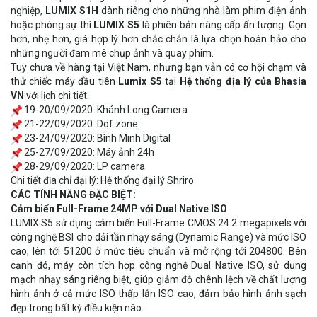
nghiệp,
LUMIX S1H
dành riêng cho những nhà làm phim điện ảnh
hoặc phóng sự thì
LUMIX S5
là phiên bản nâng cấp ấn tượng: Gọn
hơn, nhẹ hơn, giá hợp lý hơn chắc chắn là lựa chọn hoàn hảo cho
những người đam mê chụp ảnh và quay phim.
Tuy chưa về hàng tại Việt Nam, nhưng bạn vẫn có cơ hội chạm và
thử chiếc máy đầu tiên
Lumix S5
tại
Hệ thống địa lý của Bhasia
VN
với lịch chi tiết:
19-20/09/2020: Khánh Long Camera
21-22/09/2020: Dof.zone
23-24/09/2020: Bình Minh Digital
25-27/09/2020: Máy ảnh 24h
28-29/09/2020: LP camera
Chi tiết địa chỉ đại lý: Hệ thống đại lý Shriro
CÁC TÍNH NĂNG ĐẶC BIỆT:
Cảm biến Full-Frame 24MP với Dual Native ISO
LUMIX S5 sử dụng cảm biến Full-Frame CMOS 24.2 megapixels với
công nghệ BSI cho dải tần nhạy sáng (Dynamic Range) và mức ISO
cao, lên tới 51200 ở mức tiêu chuẩn và mở rộng tới 204800. Bên
cạnh đó, máy còn tích hợp công nghệ Dual Native ISO, sử dụng
mạch nhạy sáng riêng biệt, giúp giảm độ chênh lệch về chất lượng
hình ảnh ở cả mức ISO thấp lẫn ISO cao, đảm bảo hình ảnh sạch
đẹp trong bất kỳ điều kiện nào.