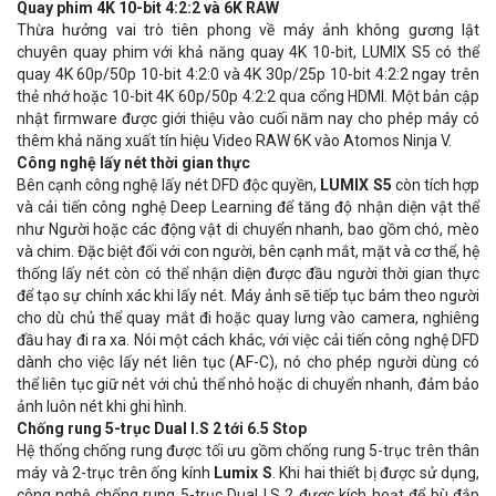
Quay phim 4K 10-bit 4:2:2 và 6K RAW
Thừa hưởng vai trò tiên phong về máy ảnh không gương lật
chuyên quay phim với khả năng quay 4K 10-bit, LUMIX S5 có thể
quay 4K 60p/50p 10-bit 4:2:0 và 4K 30p/25p 10-bit 4:2:2 ngay trên
thẻ nhớ hoặc 10-bit 4K 60p/50p 4:2:2 qua cổng HDMI. Một bản cập
nhật firmware được giới thiệu vào cuối năm nay cho phép máy có
thêm khả năng xuất tín hiệu Video RAW 6K vào Atomos Ninja V.
Công nghệ lấy nét thời gian thực
Bên cạnh công nghệ lấy nét DFD độc quyền,
LUMIX S5
còn tích hợp
và cải tiến công nghệ Deep Learning để tăng độ nhận diện vật thể
như Người hoặc các động vật di chuyển nhanh, bao gồm chó, mèo
và chim. Đặc biệt đối với con người, bên cạnh mắt, mặt và cơ thể, hệ
thống lấy nét còn có thể nhận diện được đầu người thời gian thực
để tạo sự chính xác khi lấy nét. Máy ảnh sẽ tiếp tục bám theo người
cho dù chủ thể quay mắt đi hoặc quay lưng vào camera, nghiêng
đầu hay đi ra xa. Nói một cách khác, với việc cải tiến công nghệ DFD
dành cho việc lấy nét liên tục (AF-C), nó cho phép người dùng có
thể liên tục giữ nét với chủ thể nhỏ hoặc di chuyển nhanh, đảm bảo
ảnh luôn nét khi ghi hình.
Chống rung 5-trục Dual I.S 2 tới 6.5 Stop
Hệ thống chống rung được tối ưu gồm chống rung 5-trục trên thân
máy và 2-trục trên ống kính
Lumix S
. Khi hai thiết bị được sử dụng,
công nghệ chống rung 5-trục Dual I.S 2 được kích hoạt để bù đắp