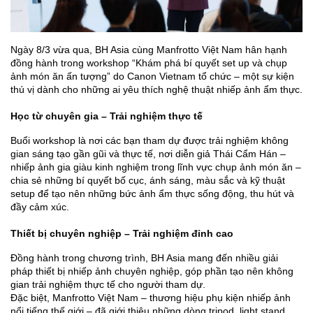
Ngày 8/3 vừa qua, BH Asia cùng Manfrotto Việt Nam hân hạnh 
đồng hành trong workshop “Khám phá bí quyết set up và chụp 
ảnh món ăn ấn tượng” do Canon Vietnam tổ chức – một sự kiện 
thú vị dành cho những ai yêu thích nghệ thuật nhiếp ảnh ẩm thực.
Học từ chuyên gia – Trải nghiệm thực tế
Buổi workshop là nơi các bạn tham dự được trải nghiệm không 
gian sáng tạo gần gũi và thực tế, nơi diễn giả Thái Cẩm Hán – 
nhiếp ảnh gia giàu kinh nghiệm trong lĩnh vực chụp ảnh món ăn – 
chia sẻ những bí quyết bố cục, ánh sáng, màu sắc và kỹ thuật 
setup để tạo nên những bức ảnh ẩm thực sống động, thu hút và 
đầy cảm xúc.
Thiết bị chuyên nghiệp – Trải nghiệm đỉnh cao
Đồng hành trong chương trình, BH Asia mang đến nhiều giải 
pháp thiết bị nhiếp ảnh chuyên nghiệp, góp phần tạo nên không 
gian trải nghiệm thực tế cho người tham dự.
Đặc biệt, Manfrotto Việt Nam – thương hiệu phụ kiện nhiếp ảnh 
nổi tiếng thế giới – đã giới thiệu những dòng tripod, light stand, 