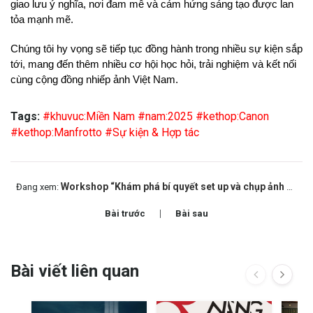
giao lưu ý nghĩa, nơi đam mê và cảm hứng sáng tạo được lan 
tỏa mạnh mẽ.
Chúng tôi hy vọng sẽ tiếp tục đồng hành trong nhiều sự kiện sắp 
tới, mang đến thêm nhiều cơ hội học hỏi, trải nghiệm và kết nối 
cùng cộng đồng nhiếp ảnh Việt Nam.
Tags:
#khuvuc:Miền Nam
#nam:2025
#kethop:Canon
#kethop:Manfrotto
#Sự kiện & Hợp tác
Workshop “Khám phá bí quyết set up và chụp ảnh món ăn ấn tượng” cùng Canon Vietnam
Đang xem:
Bài trước
Bài sau
Bài viết liên quan