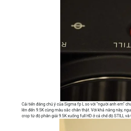
Cải tiến đáng chú ý của Sigma fp L so với "người anh em" ch
lên đến 9.5K cùng màu sắc chân thật. Với khả năng này, n
crop từ độ phân giải 9.5K xuống full HD ở cả chế độ STILL và 