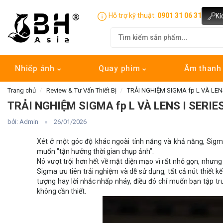
Hỗ trợ kỹ thuật:
0901 31 06 31
Kí
Nhiếp ảnh
Quay phim
Âm than
Trang chủ
Review & Tư Vấn Thiết Bị
TRẢI NGHIỆM SIGMA fp L VÀ LE
TRẢI NGHIỆM SIGMA fp L VÀ LENS I SERI
bởi: Admin
26/01/2026
Xét ở một góc độ khác ngoài tính năng và khả năng, Sigm
muốn "tận hưởng thời gian chụp ảnh”.
Nó vượt trội hơn hết về mặt diện mạo vì rất nhỏ gọn, nhưng ấ
Sigma ưu tiên trải nghiệm và dễ sử dụng, tất cả nút thiết kế
tượng hay lời nhắc nhấp nháy, điều đó chỉ muốn bạn tập 
không cần thiết.