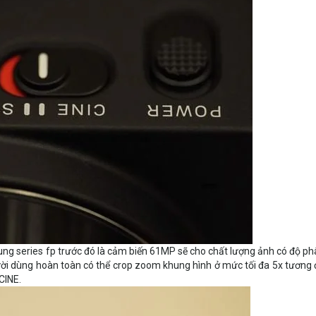
ung series fp trước đó là cảm biến 61MP sẽ cho chất lượng ảnh có độ ph
gười dùng hoàn toàn có thể crop zoom khung hình ở mức tối đa 5x tương
CINE.