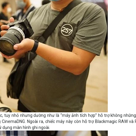
ác, tuy nhỏ nhưng dường như là “máy ảnh tích hợp” hỗ trợ không những
g CinemaDNG. Ngoài ra, chiếc máy này còn hỗ trợ Blackmagic RAW và 
 dụng màn hình ghi ngoài.