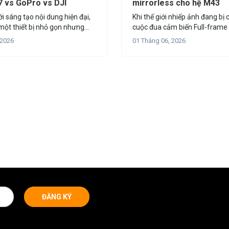
7 vs GoPro vs DJI
mirrorless cho hệ M43
ới sáng tạo nội dung hiện đại,
Khi thế giới nhiếp ảnh đang bị
một thiết bị nhỏ gọn nhưng
cuộc đua cảm biến Full-frame 
ưu tiên hàng đầu. Cuối năm
OM SYSTEM (tiền thân là Oly
 2026
01 Tháng 06, 2026
ường máy ảnh hành động và...
kiên định với con đường riêng
Tối ưu hóa hệ...
ĐĂNG KÝ