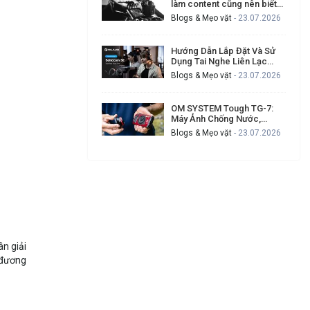
làm content cũng nên biết
để tạo video chuyên nghiệp
Blogs & Mẹo vặt
- 23.07.2026
hơn
Hướng Dẫn Lắp Đặt Và Sử
Dụng Tai Nghe Liên Lạc
Hollyland Solidcom SE Cho
Blogs & Mẹo vặt
- 23.07.2026
Ekip Quay Phim Đông Người
OM SYSTEM Tough TG-7:
Máy Ảnh Chống Nước,
Chống Va Đập Cho Ai
Blogs & Mẹo vặt
- 23.07.2026
Thường Xuyên Gặp Sự Cố
Khi Quay Ngoài Trời?
ân giải
 đương