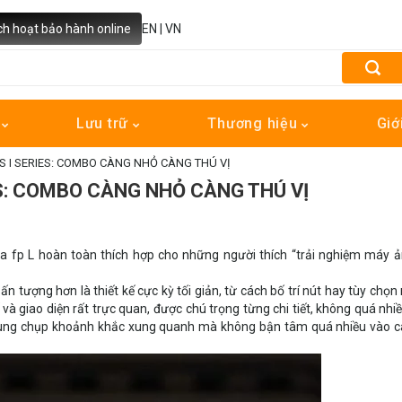
ch hoạt bảo hành online
EN
|
VN
h
Lưu trữ
Thương hiệu
Giớ
NS I SERIES: COMBO CÀNG NHỎ CÀNG THÚ VỊ
ES: COMBO CÀNG NHỎ CÀNG THÚ VỊ
a fp L hoàn toàn thích hợp cho những người thích “trải nghiệm máy ả
n tượng hơn là thiết kế cực kỳ tối giản, từ cách bố trí nút hay tùy chọ
 và giao diện rất trực quan, được chú trọng từng chi tiết, không quá nhi
trung chụp khoảnh khắc xung quanh mà không bận tâm quá nhiều vào c