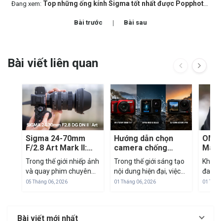
Top những ống kính Sigma tốt nhất được Popphoto (USA) vinh danh
Đang xem:
Bài trước
Bài sau
Bài viết liên quan
Sigma 24-70mm
Hướng dẫn chọn
OM S
F/2.8 Art Mark II:
camera chống
Mark 
'Tiêu Cự Vàng' Để
nước: TG-7 vs
mirr
Trong thế giới nhiếp ảnh
Trong thế giới sáng tạo
Khi th
Tác Nghiệp Trong
GoPro vs DJI
M43
và quay phim chuyên
nội dung hiện đại, việc
đang 
Mọi Tình Huống
nghiệp, dải tiêu cự 24-
sở hữu một thiết bị nhỏ
đua cả
05 Tháng 06, 2026
01 Tháng 06, 2026
01 Thán
70mm luôn được coi là
gọn nhưng mạnh mẽ là
frame
"tiêu chuẩn vàng". Đây
ưu tiên hàng đầu. Cuối
SYSTE
là dải tiêu cự "all-in-one"
năm 2024, thị trường
Olymp
Bài viết mới nhất
có thể đáp ứng từ
máy ảnh hành động
với c