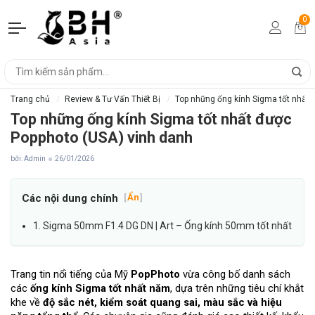
0
Trang chủ
Review & Tư Vấn Thiết Bị
Top những ống kính Sigma tốt nhất 
Top những ống kính Sigma tốt nhất được
Popphoto (USA) vinh danh
bởi: Admin
26/01/2026
Các nội dung chính
[
Ẩn
]
1. Sigma 50mm F1.4 DG DN | Art – Ống kính 50mm tốt nhất
Trang tin nổi tiếng của Mỹ
PopPhoto
vừa công bố danh sách
các
ống kính Sigma tốt nhất năm
, dựa trên những tiêu chí khắt
khe về
độ sắc nét, kiểm soát quang sai, màu sắc và hiệu