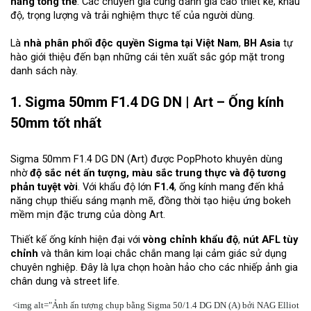
năng tổng thể
. Các chuyên gia cũng đánh giá cao thiết kế, khẩu
độ, trọng lượng và trải nghiệm thực tế của người dùng.
Là
nhà phân phối độc quyền Sigma tại Việt Nam
,
BH Asia
tự
hào giới thiệu đến bạn những cái tên xuất sắc góp mặt trong
danh sách này.
1. Sigma 50mm F1.4 DG DN | Art – Ống kính
50mm tốt nhất
Sigma 50mm F1.4 DG DN (Art) được PopPhoto khuyên dùng
nhờ
độ sắc nét ấn tượng, màu sắc trung thực và độ tương
phản tuyệt vời
. Với khẩu độ lớn
F1.4
, ống kính mang đến khả
năng chụp thiếu sáng mạnh mẽ, đồng thời tạo hiệu ứng bokeh
mềm mịn đặc trưng của dòng Art.
Thiết kế ống kính hiện đại với
vòng chỉnh khẩu độ
,
nút AFL tùy
chỉnh
và thân kim loại chắc chắn mang lại cảm giác sử dụng
chuyên nghiệp. Đây là lựa chọn hoàn hảo cho các nhiếp ảnh gia
chân dung và street life.
<img alt="Ảnh ấn tượng chụp bằng Sigma 50/1.4 DG DN (A) bởi NAG Elliot Aubin" title="Ảnh ấn tượng chụp bằng Sigma 50/1.4 DG DN (A) bởi NAG Elliot Aubin" src="data:image/jpeg;base64,/9j/4AAQSkZJRgABAQAAAQABAAD/4gHYSUNDX1BST0ZJTEUAAQEAAAHIAAAAAAQwAABtbnRyUkdCIFhZWiAH4AABAAEAAAAAAABhY3NwAAAAAAAAAAAAAAAAAAAAAAAAAAAAAAAAAAAAAQAA9tYAAQAAAADTLQAAAAAAAAAAAAAAAAAAAAAAAAAAAAAAAAAAAAAAAAAAAAAAAAAAAAAAAAAAAAAAAAAAAAlkZXNjAAAA8AAAACRyWFlaAAABFAAAABRnWFlaAAABKAAAABRiWFlaAAABPAAAABR3dHB0AAABUAAAABRyVFJDAAABZAAAAChnVFJDAAABZAAAAChiVFJDAAABZAAAAChjcHJ0AAABjAAAADxtbHVjAAAAAAAAAAEAAAAMZW5VUwAAAAgAAAAcAHMAUgBHAEJYWVogAAAAAAAAb6IAADj1AAADkFhZWiAAAAAAAABimQAAt4UAABjaWFlaIAAAAAAAACSgAAAPhAAAts9YWVogAAAAAAAA9tYAAQAAAADTLXBhcmEAAAAAAAQAAAACZmYAAPKnAAANWQAAE9AAAApbAAAAAAAAAABtbHVjAAAAAAAAAAEAAAAMZW5VUwAAACAAAAAcAEcAbwBvAGcAbABlACAASQBuAGMALgAgADIAMAAxADb/2wBDAAMCAgICAgMCAgIDAwMDBAYEBAQEBAgGBgUGCQgKCgkICQkKDA8MCgsOCwkJDRENDg8QEBEQCgwSExIQEw8QEBD/2wBDAQMDAwQDBAgEBAgQCwkLEBAQEBAQEBAQEBAQEBAQEBAQEBAQEBAQEBAQEBAQEBAQEBAQEBAQEBAQEBAQEBAQEBD/wAARCAQsBkADASIAAhEBAxEB/8QAHQAAAQUBAQEBAAAAAAAAAAAABAIDBQYHCAEACf/EAGQQAAADAwUIDAkJBgMHAwMBCQECAwAEEgUREyEiBiMxMkFCUfAHFDNSYWJxcoGCkaEkQ1OSorHB0eEIFSVjssLS4vEWJjRUc/IXNUQnNlVkdIOTRaOzZXWECTdGlBhWR4WkZv/EABoBAAIDAQEAAAAAAAAAAAAAAAIDAAEEBQb/xAA1EQACAQMEAQMEAwABBAIBBQAAAQIDERIEISIxMhNBUQUjM0IUYXGBJDRDUmKRFURyoeHw/9oADAMBAAIRAxEAPwDrmUn9VKgolSEpyGSNYih5PY3P8lqv7rdGvRR/xq5DkxiqTmMNYYRw5awwNt8qK+FOqSu5w821PpbnwkqKq3WvtFSE8NXigtWqSvLwVN5PUN5nodNDiaxKMqKqyW6+CkIcj+hHgLgnCocAT1VZZuBrGodVJwJSxkxSWyAXhyaMDVNyV206kz4IT+7Jh7+GtrAiRWiJn64WdTqSwsKqQ5Hix6Vo9O+uu/5/BlrytJz32i3/ALGEUd9fbNpwtTKiBKOyW683raKuBnzqq0SF6j38Fm0GCoeARn6GZSJSx5/o9PC0kRDExLFqAus/e1w4lsjyJUqp1ceAxvNENGmbTgBlu6KSV9S5p4DWYeDTXhY1J3S6+PBHnaJmaSdlVaTeJnhPHitGRiRKr5mOUk/qyzs0oSl9GHnM+JkrFLHAnFaIaGLKziye2r0lBHmR53BV2NbeUSgZTPzDxFt1doaB08gMmT1qJWi40XGNwj0sSk7Xo6Sufm5uQByho7mUg6qpeKpIMawFos4VjgyMBaFgp4rzCE3uoMoFlfyM0sSi3LMsa8DLIRWiJS/laZFi4laLmed2s6Q/3Y+dl14GFKHUsel2+pn0yeK5sfvaEHSn8rryM6mn6fEsmZo5VfG2+ISayywMrS5+/gJvWhTEFDXpbxQqtEeizIuazi32z4xNam8i8Vj4zMuUMO5nq3fbeLvekOAQ7Olnlhx8TXh0t4Ac/r5zeCKTF4kGngUkoN5nmZsR1hDvHgZS6Cqu64kO+tVculkUlLuVgkZcyHBV66mXctDC4X0iv2vey3hJK3v9creHT+qzo97FrwMTBSwZjEuRUiMMW+pqq7p52T2CyippK+K109wz6WdURvtFiRm85llJzLFv9WWGisrlopZeqKO27lP2TDVwMeZJKivueTXD2VaGYKj9PL4+5QY+mH3MYcb1RYlsxLWd28AT1MmBpl7A5XJ1S8USA5c6z3zizRg59g9iM2vQxdBevv50PCGBmXhFWiUSxzn38zWWCvAJKqkvR+JvquGf1VskT3reHOQ2N+jEqE5kEON8By8jD0X1pzwZ59e5hYSBTHvvV63QyKW+7rb4xW+USSpdyJvG8oce+5hczhCphRYoh/G82P38HBMyTk8Vn/d9zLEPFdTH1BkqFx0vP93SxgsjVkqX8HFyTe0G55+Vin/uvvDqvFvOLYAJuSatujjX3zreotz58rFK9XKf9U8aMWAGZDyAZzsqH2d52zz4eAOVnlVL0fmQ92hkKk65LUHq7snK3gh4KfPjzGd7jPYoxg8KOxKNF5m/b4UL6elxE4usyhRx1fT1y8jbfgwJMU7q+S9MzGANLr62HQduofWtiRS8kkeOLf8ArZcux0NiUk1P0GNWHxViDWpg5O/hTq7yxicId7EqjS33jWDHzuBs81yHxH3cnob/ABsrHkUokt5xicOj3NHIB5LeRkh4apuGrSxpjXq9c4nGZMzVHxCEh1rNEwqxPMOfh019vsYtA6virZ/SwfFm1kb0dgTxZeJpPycS/vupRJR+Cmx8WKarobo5JF6elaLaBI8/WbBO3PXyXkqXZBOl/wAkbm8LdWObrRK7kfFgiq72jbMziiEBwf0vFE17GWKT/wCS3rWgrpXrZZLw6a+4GFzkBbIqRl5US/0p/O6eXtZk5X/xqXU7cPI1lMmlS7kQkfLa7WWZ1S1J3cgtXqMtwVipHK9fyvpw8o9jNEeFUlaWi45OdOOHoa0vTkluvo+6rAwrrJ6VLmQMXqbFKBUpYK9So9EVooILBf0au3b3Gq3USCeS3VUicZTWuN7m0OUXfaqp0lUubzeD4NHmTvWeo1f/ACCa9jPpLuf+ZpLQcFVYzoELbzaqmaf0aVIjqlbtZ81lrHKCVFHRddoRYiqu5a8rIm8X0Oh/pluzIgqlck9JK5hDazjhbmpHdSf2m+PK3S+zMkr+yT6qqkeAiRjG43T7m5kIfE6uI3S+nvKm/wDTNqeM0FSqKu1fv5zRaZddcrHSibwVgncfzt0oeBkk8phjsn5LPJ5vJNpaSVvSTRzpuu/+7yMa+nonU9FSE6+KXhZclyG/oVd6Uvp2lZEd6WNXPaJSJS+dm5ugP1adcDbVdePmfBn1eMLGOnHncLAaV69Gx0tYkXfwU/W82bX4tCyM67aV3L70Wn4talEVUkv0MWIAr5Q4Ww1JYyR0KUNmynIDRPR0uP8AFplxPfee0K+GonrciY/raRkcfQzPcxTXElPjIm6SiSpddQZ9M9KlereoT+/gZmgpd19I/uZ9IlElesTia+tszRrSdxo6SvEgh1r6G+Tc0vG68vSxZg+q33GtTdIz8jOilrjZcrVfEvEi1nXyWpgYURVS8UfEK00qHjaVkFTS8b/doaZ/JMQEq/UPrgZwoeV9E+dpZ87g628z4YWQtJiv+l8wuK0uTERN1GWQNY2FpVXXdUrBOIzxV0lb7n/ZaMpLI9OGuvrb2i/qc6Pu0drPkKkrzG+B2+tg1m9dTDcOMQeiV8bBH5uT1MsEcRL7LPkRVZRSeK4/OiaZ7BJDBy6+qbvYZXWLO5WLOTXGNFk1Bgzh5HXLlaQKqRJKRUr7S68jTKhOvrqI8LASIF66m8tdPsaTBL8nGZbZcegUpP7zG9fqqZaSFF6WdqLPHKklvE7PNhn9Q5WQZTXNN7eVgLE0X5+Nw9rIMSlV+xveH1MUkel5lqzrMyDil6ZWmRTWQJtVL7uNaw8jIMxglvuveyFk711/jN3sUSbEeI33WzwgzBvTi1wMcCH5Is32j0ssXH6q+ZmvrYri8SNm1j1y5GdFHX3aGJFGi3LeWLOd62WBfFc32NLkxATO3Pzu9vQTvRPt4pexjRvWvvZg4Kq+Kx7X6aOxrTJiRhw8rrkYhyUdUkr7+JlHQ8bzTcXSNWs7fUCXkt9iF5J+isexrbyAxxJREiSv9zHESS5+9aKclr0dpci3ld55zLmPTyQ4nRJbr1bGtTLpaLia8DDqPfkudvrOXUcDMX1XmH81lDB9d4199WBmyEpf7LXblZ0jr9v2cLOEGiSvSW9x2hfiNldtT73XAziSX/uH1nZaw+V9LgysOR88qrroq6GnsAwgpPG0Ws/qZsU9fjl9jDnlF1SvWP1+5mTvyvkv7eBrsUFgb0LP6gyFHhJJKive863x4GBGlV8afXXob6g/IXXAxYkHjPyvkjk1BmDiqq3s2uuFlHJzD69rFiCMEIlS7lna1ZW9MpfczELiYvRr0M4pet1vcDMnN43qa5WhdjxVei4+/JxuVhVVqVnTJ+Kz+L69AMK9p9c/uyixwQE5MZWJ4L9vfRa1NAPd6eqXPIfWoOBrIqFK65/H9+lq7KCN91iLlnZ9Iz1ui8oKpSpJdKlmfZHB2DMwhnqicNqvWJaJzTa11ZWCuNeL6dwVz/sjUPZULTizh4VRK55vSD1dlYzjlZMuMrMOmsobFXVBJVKlt8fONU1pe3fbVzhFUt4TzRqH1ALRUuOdEl4snNabuWOk/wBzm1d+Q5IT8OTuqaTd1kiQjZtFMLS28/0exgnlHXk16WmXhGielEmAWD7fos5PLcGRebnU6KD+lryNKSaFE4HpfKqs3csS9E5vsZ1z/wAr5iqvtbmt82a10ihPqnhR1VczekZkynofZZL2olSn51vNy6WaMr93Pi1nboRXEyt4ik1/wGJvmXS/eJ+rDAdLXe8DeCfyXpb1oVcNBX7dnncmUGWK391UTBgpRN8b7fnG6WliXJy5pX6UQV4/W5B5Zpm1OTk6Jw/7EBN6aoZuGqpshuZN9Moc8uZ3YfU2yuKXgpKL+XNZ6Gx6qPI0UZ7CbmyUVyUo3rNNo08HDXW1Xke9OEqZlj74z8DXG5UiX7JSjzT2+LX0ag1Lkk3gEr80vGhrH1suBcjOF1qJ6X4hza6Oxtl+T0tSuEqcR/L3pl7hwNj0tIX29JQfZbWfk8j4LK6WZt0ljfXovTNyNvq+BjT3sdJSYal8yJp51C9E/u7WgJKCiS1xhaxO4eN1ibnsdHih1NG+8wlr46fYzS5L1tqisWrPsYgyFKqR18+EuNgwsmWdyI6+fzZmiRDNtkMKW5KW1f8AkF/Vk1yNzQ5KKpJE+1nRTahpbp27wiX7JSvRfyCvOwC3MjhRURN5xmauSDgsScck1VVSUu9+E3JlYp6JiUWPnw+vkFhETpWMclk3W+DFgNLuvt/X15WzTW5ojuChraxso/BrvscfxUo3o5L6hpNmD8e1qbRK2L1vYTkxOTp9bXTY7RonqUVaI5LSBLeLgEfgwX5DJLgbmlenAnV52DI1N2R6VW4i6X/7Wv1ag9QByNcQP4KRJLMPiE4Z+nvmaqXfI/uHdC67+S3qPnQC2qmjnSfscuyaF6zz53dl4ZmkBTS/szmj3EL1np9fOmmrYwS338tnB3M+TGUx4if2M5lT+KZohfJda12dGlnYaK+0XMsWTeztYArHwkSVjpVcw3NwVMs5HXctS4cI8LekIkqrx9cDJB2pVdYujurHS0Ih4BS5+LY5PXUzdJ+H9eUWUCN93LfezD3sqb/lT9/Rg5QZbGRPL1437Ht4GSkKSvij+cJujuBlhhPiWMTffFlJHxKVX0B9zDkXYUKbrRXqPeEKc+j4DM2j3E/7uOXEpbO+NEOHgbPDO6SsdFj8WyVtKuHR/dxy48cfGtDrM1XAmidTwtLSaS+k+9nNGAN93LmWxh5P1aWcUr6Tna4WnuLtiZ7ckfw+7VLM+ezxb01XTl0zYGtlwgeFZms/BNPW1WuYokn+7ml/44bTanCav11Na7hSuu2s857Pt1man5Fp8SqbCA/Skvf1zReeaebl9TawYKVKi8niErNpHtbK9holFKl0tLB/FGjhzTRGq/SdteSSoklFVcezZZjV5ATOWNl13SS2VZX46Tuaxwk+DWzYjF1tpY57cZN8UQy9FQNWNmhRX/FWVErG4OpoCZpYBw+1pbYnU+lF1be5GJzrIj2gHrZtTq4MfE1D5QZf3DkvP8KJFBvYTaMjc7vSatFeks02J7gDJobe9nw/7myIl/zhcTgSN2cPCDYjFRbz8PDp4fYxQdhbgiAXQf3XcoM2A0AZa9AYJ9LMKC/0RL6chOJZ04a+TK1kMRJXXR72iJQKlb9Ds0ZG0wqA4oQgsqlfaXfRl32BmJQUV8aqe3vyh2BrkZSLzS/f7m9lAl6vUEByb6zhrn0YQwMa2YEo3QzIatK9PV9sbQVLlhzejBpbJZf/AN6HXMvpMfhEZuxtZufCiel0qXc3JfixTTTdGQORsjl0lFdG6q5+2CcbOBuvpvwv/k4Wr/7lI1aS/wCKekv+XP51Qzj8Gym6IKK6NDiKlN1o/YOAG1yTaXbS6VFbO7n9mtTZJdTepeJmX0p7FrKGHTNlFj0P42Bq/wA6/wARc7ikklbo6JXPeix286A2HonavbJIfTJ95GaDtay3HDRXZI/9el1p0zj0zTtXdk9P6UX55+KXDk1ysdLtia3cSHumP4e9f0i/Ya07I4K/+0T7Aag1WuiDwp6S+qLY5E5+8GteyYS9EzPB0urewZtPsCp+pTJODwXmHN7P0a73Wk/deSOI5k52DCDUqSyeC8wxoec11ukov2Skjf7SJptTcrBDzZK/SKdIBKWn5xfUOVrjc8pRSzJyuYRffw5K8nu5WqFz26r8c5et7Gt8glS+eZOpfLwn5s1bIqeZqg8YH6+yojfUOIl7cOoNzYgul88r0WY+r/8AyGwaQq0N0fK6m4czH6coae5uZ3cP3jev+qXPifWGr+DeVqvc9JplsbBIi1K6obVtwKli7/bU1mdgvvPPv7Ri5Qm05eRqjJiyqTq5fXvBSkhs2hKI+oMulrk6kooFc/0jexmUuhFVbjq5KXX3izBUPGqxnzT27WvqY+a9blbtaz5fY0c6qKqpESVx885MX3izxUQUVL7S0RCR4hM3UOhiCirRE4/uEe+ZvFQSSVP5zKSVvtFj6/FhRJDqY4me3yCn+lVz7PW0cvCzpASSVJxNcPKzQB9VzD+v1sdiAwoUSVF9uf45GbKKvikiY5S2DwwlnrEQYkxqVXdcQkGNnT4OEdM7NpF8Vv8APzsOSZrxIGk3W++M3peXk15W9VPfb7zSMwJ1aXdTnPmWg9VWDlys6VJXcqXH+1pY8SDDxuvE3pmWAUSVFzoe2fowzT8DP0dKkpj9Tfa6Wbg8lmMh8QkeAS+5l7tai3wjReK8z1jwt6A0v2uc3pT0v4dfa1EH4Pu43Ll09relFW36UGLVob0g/wBxyN6YErFFYjPCxpFXEQ+V9PfevA3ol8qkQhMXLjN8JefBv85nSB42212KGwQ6+84vJp7m+US+xia9rFEBLyWJ6JtHtZCxKX8XQM7MKuCqkpYKXX1MLQX30Ie+vp4WkRTSSg4jCmP4qi/LXlyYO3gYGiwdQcRXXvZYDeqLXKyYt0vthnANrnMMFIgC8GvpMTv5O1kipesz7vSyXkiW2iUvtb45r0dJLE37LsMXRGAH0ydXMIlY3xjTz+1jaCl+2XXuYKFVV/Ol57SKAXqiomRT5Gib6sfFovP3ntYIUb6pS4muH1gxlClqTXpb2e9a9DGCmALB4rHgxN9D+s4TV4GGJn+hxtdLGK+Vpb3vYbUUzDwfkztQarBgVHfWbo1UlaLUuWfvm6GKdwVpb1/a3i5b79z1zaa2Eu4KCXksSHq4cPbys2veuv6Xax5E8TidU3BwMIsalVz4N/xuBoTyI94K3PvysQvVyiSX8w8d6YDNhygA1t0C8GVSVOle+paw9+hufPlWGpXW5T/qng3o+yuZjg9yWMAMTE3+szJULejpYmvv4WeMTH9HX31M0uXwU+PndX3zNpUhj4xuUyKlVXooCW4OKXXk6WWAeZD52DI3qJfCj5/3tdDfFSVpb0rjmL3dzbPIwwCklKLdVeZryMQ7oM0QqSqWZxfXgZwFPFUWJ5vx6eBlSHL+yWdkr1v/ALxmUZPHS3mfr2M27GVoibzUGLE19PS2LNvexcuSuvAyG7D0IQNfeIfMYpU965lnX9WHovFY54PN10gzoGpfPLH8NLLY72CHVRViRorHH9jRaG689pRM96oteipga3JB3Nh+SW7UuyW9JWCeBmtnxi8nA3VqiFE9NxXsKSurIN2W30lTpxoGLjZ2H4A27qXbf809RnzK2Cc0KwbZshQ/JvuEGbMnS6/BsV/bV6seHvpIz2fb7WLTu0f0kj0r+ufF14Anq/RkyqxRFQnI1JRyvv2GdTQ8arYJ7myta7xX+aeiKZ2vAyxu/VV3V6XPi64Bn7GuElPdFOEoOxoryFFHRalYMQVpZ6XWqtqCvdw6/wDNHP069LfOl3zrRH3feYg5ck/uYrFLIuz6al4+KRgHhVKiovstSlbtUlb1fzsC/XWUt6SSevy6Wj4ouKvLcsj+KSUbQ6xnXXGaB/aZwVVvtPz9QaQc5RucV/ino5O33Nn9TL2H+lj7mf7Nv+5EopJeSN50zckpkVoiXo+bmN2ldIaRn9VN1sPTqc1snLkEBD1NDy/J1we1SbVkZ1XX3pUgyd7a9NqJUVawivp/Vd7nJEpmV2ruR95+jCOQq7VpaJTex1w/q3TlBcaluty5D72yGLlYGXT3G/MK9Lc4gieAxErId8zdOGq9rGJ6Zxd7mCug+K19TLe766qUWptOos0UfCj0Vje64cDFIrpJKnVV40fs72fJ2dwE7rEgpPd77fUsdpF5LfSJdf4drOJnpVaXzPYzbslSq8TX2zsbeW4uMbbF+uMk5Lau2lcz7Xexb+O6eZxeDuby5iWaJ1otqx2Ij2NIzZcrPPj66qq7lbP50PqblSbczqpL0tihywl4f1GJk4KLmQRN9LgpbfJRb5n3EnivPbW3xMsfMmEy0v4/axZSUWvq+LOOxL11PN+PCyjp+K8p8cGnBlqrbI3lI3JHwh9vmm0fqzodSPiH1wsyiH2vS1wsopdST6iHAwhCliUv9mLon0s2BPyw9vCz5FNeLrkHAyS+SaEGp/vedgwexlibH4muH2N6Ynn2vVp4WQoNFuXp53Jk5Z2hdgdRGl3W39mrAwyjql5LrRD2MeT7edixe7RgyMsyVLrrgnFpdxI4EUm6/W66PixIoq7qlrrhZ1cmu9KH6N6kdKi8pHxLRptHxa75C8Qcr89blRazsUJ1bd6P+jOiCVFS0VvXWZvER6+uXoYb5BpDR1vqtRwhwDg0sMc991yMWon+UvF4PiwSiNLxLXnMSKleJLOL06pJbqTz/e0o6vG2vGxtTjO9F405NcDOI7aSvVKcnXxvc0wyKU3YvAJ0sHmG52Tu0syoVKl17fgItTDPz+lettHzmQSWJUSV/io8WwWazyi1Kk/YL1IlyFT+5mzJ/Va65MrQztLatFrjdPCyFLpHrcqLib3Xg7mH02TNE+F68/N9X6slRS+9cvVqwdod7R6T7SpX1WA6m/729OCvinr7xTa4ehqxLuSaSKXEjz4t9ryM8DviY/F19jRCaj1S3pWP8WHkDKzpVHr+a58E0RmqxLkiZJLxvn779MrOC6Y+I0ad7ovGk1wYG+RlbxSqu96rDgy8kFGS/JxWGUR110siUn2iSpUt71WhjSu9UWvaxwgym0SioJcTX44WCXUSS8bxLNrTP68DR6jy9Kq664G8K7q