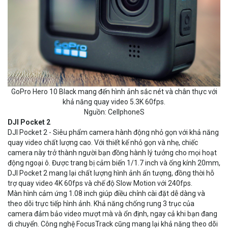
GoPro Hero 10 Black mang đến hình ảnh sắc nét và chân thực với
khả năng quay video 5.3K 60fps.
Nguồn: CellphoneS
DJI Pocket 2
DJI Pocket 2 - Siêu phẩm camera hành động nhỏ gọn với khả năng
quay video chất lượng cao. Với thiết kế nhỏ gọn và nhẹ, chiếc
camera này trở thành người bạn đồng hành lý tưởng cho mọi hoạt
động ngoại ô. Được trang bị cảm biến 1/1.7 inch và ống kính 20mm,
DJI Pocket 2 mang lại chất lượng hình ảnh ấn tượng, đồng thời hỗ
trợ quay video 4K 60fps và chế độ Slow Motion với 240fps.
Màn hình cảm ứng 1.08 inch giúp điều chỉnh cài đặt dễ dàng và
theo dõi trực tiếp hình ảnh. Khả năng chống rung 3 trục của
camera đảm bảo video mượt mà và ổn định, ngay cả khi bạn đang
di chuyển. Công nghệ FocusTrack cũng mang lại khả năng theo dõi