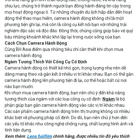
chịu lực, chúng trở thành người bạn đồng hành đáng tin cậy trong
mọi hoạt động ngoại ô. Từ những chuyến du lịch hấp dẫn đến hoạt
động thể thao mạo hiểm, camera hành động không chỉ là một
phương tiện ghi lại, mà còn là công cụ kết nối bạn với những trải
nghiệm đặc sắc và độc đáo. Đồng thời, chúng cũng giúp bảo vệ quý
báu những khoảnh khắc khó lặp lại trong cuộc sống của bạn.
Cách Chọn Camera Hành Động
Cùng BH Asia điểm qua những tiêu chí cần thiết khi chọn mua
camera hành động.
Ngàm Tương Thích Với Công Cụ Cố Định
Camera hành động có thiết kế nhỏ gọn, trọng lượng nhẹ nên dễ
dàng mang theo và gắn kết ở nhiều vị trí khác nhau. Bạn có thể gắn
camera hành động lên phương tiện đi lại, cơ thể hoặc bất cứ nơi
nào bạn muốn.
Khi chọn mua camera hành động, bạn nên chú ý đến khả năng
tương thích của ngàm với các loại công cụ cố định.
Ngàm
là bộ
phận giúp bạn gắn camera hành động vào các vị trí khác nhau.
Các sản phẩm camera hành động trên thị trường không có nhiều
khác biệt về phương pháp cố định. Do đó, bạn nên chú ý hơn đến
các yếu tố khác như công nghệ chống rung, chất lượng hình ảnh và
tính tiện dụng.
Xem thêm
:
Lens fujifilm
chính hãng, được nhiều tín đồ yêu thích