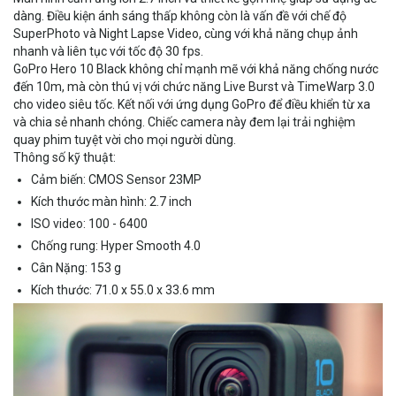
dàng. Điều kiện ánh sáng thấp không còn là vấn đề với chế độ
SuperPhoto và Night Lapse Video, cùng với khả năng chụp ảnh
nhanh và liên tục với tốc độ 30 fps.
GoPro Hero 10 Black không chỉ mạnh mẽ với khả năng chống nước
đến 10m, mà còn thú vị với chức năng Live Burst và TimeWarp 3.0
cho video siêu tốc. Kết nối với ứng dụng GoPro để điều khiển từ xa
và chia sẻ nhanh chóng. Chiếc camera này đem lại trải nghiệm
quay phim tuyệt vời cho mọi người dùng.
Thông số kỹ thuật:
Cảm biến: CMOS Sensor 23MP
Kích thước màn hình: 2.7 inch
ISO video: 100 - 6400
Chống rung: Hyper Smooth 4.0
Cân Nặng: 153 g
Kích thước: 71.0 x 55.0 x 33.6 mm