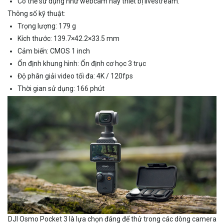
Có thể sử dụng như webcam hay thiết bị livestream.
Thông số kỹ thuật:
Trọng lượng: 179 g
Kích thước: 139.7×42.2×33.5 mm
Cảm biến: CMOS 1 inch
Ổn định khung hình: Ổn định cơ học 3 trục
Độ phân giải video tối đa: 4K / 120fps
Thời gian sử dụng: 166 phút
DJI Osmo Pocket 3 là lựa chọn đáng để thử trong các dòng camera