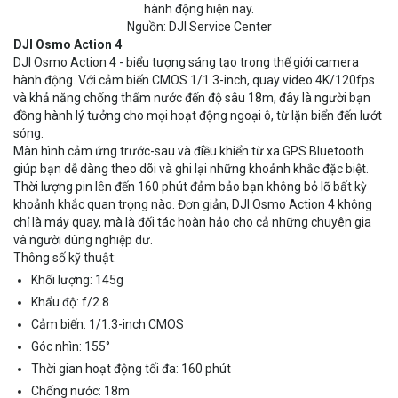
hành động hiện nay.
Nguồn: DJI Service Center
DJI Osmo Action 4
DJI Osmo Action 4 - biểu tượng sáng tạo trong thế giới camera
hành động. Với cảm biến CMOS 1/1.3-inch, quay video 4K/120fps
và khả năng chống thấm nước đến độ sâu 18m, đây là người bạn
đồng hành lý tưởng cho mọi hoạt động ngoại ô, từ lặn biển đến lướt
sóng.
Màn hình cảm ứng trước-sau và điều khiển từ xa GPS Bluetooth
giúp bạn dễ dàng theo dõi và ghi lại những khoảnh khắc đặc biệt.
Thời lượng pin lên đến 160 phút đảm bảo bạn không bỏ lỡ bất kỳ
khoảnh khắc quan trọng nào. Đơn giản, DJI Osmo Action 4 không
chỉ là máy quay, mà là đối tác hoàn hảo cho cả những chuyên gia
và người dùng nghiệp dư.
Thông số kỹ thuật:
Khối lượng: 145g
Khẩu độ: f/2.8
Cảm biến: 1/1.3-inch CMOS
Góc nhìn: 155°
Thời gian hoạt động tối đa: 160 phút
Chống nước: 18m