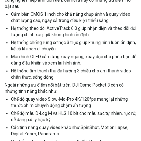
công nghệ nhiếp ảnh tiên tiến. Camera này có những ưu điểm nổi
bật sau:
Cảm biến CMOS 1 inch cho khả năng chụp ảnh và quay video
chất lượng cao, ngay cả trong điều kiện thiếu sáng.
Hệ thống theo dõi ActiveTrack 6.0 giúp nhận diện và theo dõi đối
tượng chính xác, giữ khung hình ổn định.
Hệ thống chống rung cơ học 3 trục giúp khung hình luôn ổn định,
kể cả khi bạn di chuyển.
Màn hình OLED cảm ứng xoay ngang, xoay dọc cho phép bạn dễ
dàng điều khiển và xem lại hình ảnh.
Hệ thống âm thanh thu đa hướng 3 chiều cho âm thanh video
chân thực, sống động.
Ngoài những ưu điểm nổi bật trên, DJI Osmo Pocket 3 còn có
những tính năng khác như:
Chế độ quay video Slow-Mo-Pro 4K/120fps mang lại những
thước phim chuyển động chậm ấn tượng.
Chế độ màu D-Log M và HLG 10 bit cho màu sắc tự nhiên, rực rỡ,
dễ dàng xử lý hậu kỳ.
Các tính năng quay video khác như SpinShot, Motion Lapse,
Digital Zoom, Panorama.