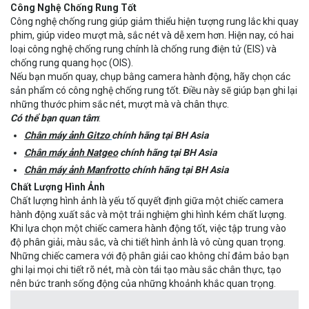
Công Nghệ Chống Rung Tốt
Công nghệ chống rung giúp giảm thiểu hiện tượng rung lắc khi quay
phim, giúp video mượt mà, sắc nét và dễ xem hơn. Hiện nay, có hai
loại công nghệ chống rung chính là chống rung điện tử (EIS) và
chống rung quang học (OIS).
Nếu bạn muốn quay, chụp bằng camera hành động, hãy chọn các
sản phẩm có công nghệ chống rung tốt. Điều này sẽ giúp bạn ghi lại
những thước phim sắc nét, mượt mà và chân thực.
Có thể bạn quan tâm
:
Chân máy ảnh Gitzo
chính hãng tại
BH Asia
Chân máy ảnh Natgeo
chính hãng tại BH Asia
Chân máy ảnh Manfrotto
chính hãng tại BH Asia
Chất Lượng Hình Ảnh
Chất lượng hình ảnh là yếu tố quyết định giữa một chiếc camera
hành động xuất sắc và một trải nghiệm ghi hình kém chất lượng.
Khi lựa chọn một chiếc camera hành động tốt, việc tập trung vào
độ phân giải, màu sắc, và chi tiết hình ảnh là vô cùng quan trọng.
Những chiếc camera với độ phân giải cao không chỉ đảm bảo bạn
ghi lại mọi chi tiết rõ nét, mà còn tái tạo màu sắc chân thực, tạo
nên bức tranh sống động của những khoảnh khắc quan trọng.