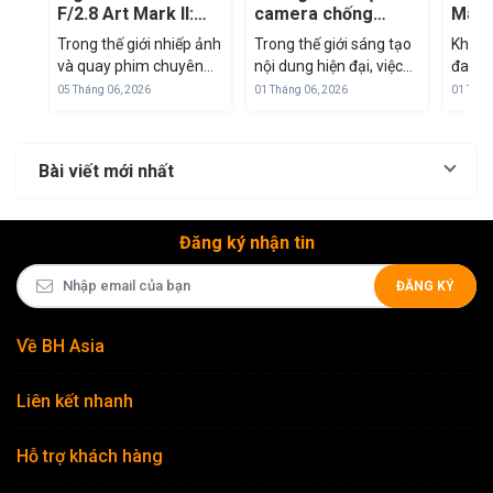
F/2.8 Art Mark II:
camera chống
Mark 
'Tiêu Cự Vàng' Để
nước: TG-7 vs
mirr
Trong thế giới nhiếp ảnh
Trong thế giới sáng tạo
Khi th
Tác Nghiệp Trong
GoPro vs DJI
M43
và quay phim chuyên
nội dung hiện đại, việc
đang 
Mọi Tình Huống
nghiệp, dải tiêu cự 24-
sở hữu một thiết bị nhỏ
đua cả
05 Tháng 06, 2026
01 Tháng 06, 2026
01 Thán
70mm luôn được coi là
gọn nhưng mạnh mẽ là
frame
"tiêu chuẩn vàng". Đây
ưu tiên hàng đầu. Cuối
SYSTE
là dải tiêu cự "all-in-one"
năm 2024, thị trường
Olymp
Bài viết mới nhất
có thể đáp ứng từ
máy ảnh hành động
với c
phong cảnh rộng...
và...
mình: 
Đăng ký nhận tin
ĐĂNG KÝ
Về BH Asia
Liên kết nhanh
Hỗ trợ khách hàng