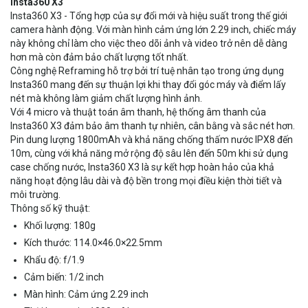
Insta360 X3
Insta360 X3 - Tổng hợp của sự đổi mới và hiệu suất trong thế giới
camera hành động. Với màn hình cảm ứng lớn 2.29 inch, chiếc máy
này không chỉ làm cho việc theo dõi ảnh và video trở nên dễ dàng
hơn mà còn đảm bảo chất lượng tốt nhất.
Công nghệ Reframing hỗ trợ bởi trí tuệ nhân tạo trong ứng dụng
Insta360 mang đến sự thuận lợi khi thay đổi góc máy và điểm lấy
nét mà không làm giảm chất lượng hình ảnh.
Với 4 micro và thuật toán âm thanh, hệ thống âm thanh của
Insta360 X3 đảm bảo âm thanh tự nhiên, cân bằng và sắc nét hơn.
Pin dung lượng 1800mAh và khả năng chống thấm nước IPX8 đến
10m, cùng với khả năng mở rộng độ sâu lên đến 50m khi sử dụng
case chống nước, Insta360 X3 là sự kết hợp hoàn hảo của khả
năng hoạt động lâu dài và độ bền trong mọi điều kiện thời tiết và
môi trường.
Thông số kỹ thuật:
Khối lượng: 180g
Kích thước: 114.0×46.0×22.5mm
Khẩu độ: f/1.9
Cảm biến: 1/2 inch
Màn hình: Cảm ứng 2.29 inch