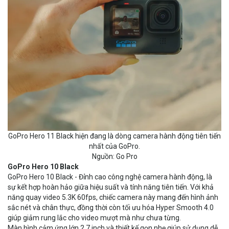
GoPro Hero 11 Black hiện đang là dòng camera hành động tiên tiến
nhất của GoPro.
Nguồn: Go Pro
GoPro Hero 10 Black
GoPro Hero 10 Black - Đỉnh cao công nghệ camera hành động, là
sự kết hợp hoàn hảo giữa hiệu suất và tính năng tiên tiến. Với khả
năng quay video 5.3K 60fps, chiếc camera này mang đến hình ảnh
sắc nét và chân thực, đồng thời còn tối ưu hóa Hyper Smooth 4.0
giúp giảm rung lắc cho video mượt mà như chưa từng.
Màn hình cảm ứng lớn 2.7 inch và thiết kế gọn nhẹ giúp sử dụng dễ