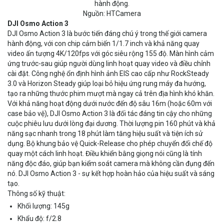
hành động.
Nguồn: HTCamera
DJI Osmo Action 3
DJI Osmo Action 3 là bước tiến đáng chú ý trong thế giới camera
hành động, với con chip cảm biến 1/1.7 inch và khả năng quay
video ấn tượng 4K/120fps với góc siêu rộng 155 độ. Màn hình cảm
ứng trước-sau giúp người dùng linh hoạt quay video và điều chỉnh
cài đặt. Công nghệ ổn định hình ảnh EIS cao cấp như RockSteady
3.0 và Horizon Steady giúp loại bỏ hiệu ứng rung máy đa hướng,
tạo ra những thước phim mượt mà ngay cả trên địa hình khó khăn.
Với khả năng hoạt động dưới nước đến độ sâu 16m (hoặc 60m với
case bảo vệ), DJI Osmo Action 3 là đối tác đáng tin cậy cho những
cuộc phiêu lưu dưới lòng đại dương. Thời lượng pin 160 phút và khả
năng sạc nhanh trong 18 phút làm tăng hiệu suất và tiện ích sử
dụng. Bộ khung bảo vệ Quick-Release cho phép chuyển đổi chế độ
quay một cách linh hoạt. Điều khiển bằng giọng nói cũng là tính
năng độc đáo, giúp bạn kiểm soát camera mà không cần đụng đến
nó. DJI Osmo Action 3 - sự kết hợp hoàn hảo của hiệu suất và sáng
tạo.
Thông số kỹ thuật:
Khối lượng: 145g
Khẩu độ: f/2.8