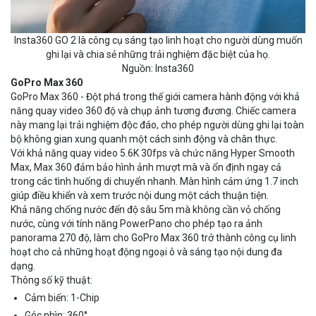
Insta360 GO 2 là công cụ sáng tạo linh hoạt cho người dùng muốn
ghi lại và chia sẻ những trải nghiệm đặc biệt của họ.
Nguồn: Insta360
GoPro Max 360
GoPro Max 360 - Đột phá trong thế giới camera hành động với khả
năng quay video 360 độ và chụp ảnh tương đương. Chiếc camera
này mang lại trải nghiệm độc đáo, cho phép người dùng ghi lại toàn
bộ không gian xung quanh một cách sinh động và chân thực.
Với khả năng quay video 5.6K 30fps và chức năng Hyper Smooth
Max, Max 360 đảm bảo hình ảnh mượt mà và ổn định ngay cả
trong các tình huống di chuyển nhanh. Màn hình cảm ứng 1.7 inch
giúp điều khiển và xem trước nội dung một cách thuận tiện.
Khả năng chống nước đến độ sâu 5m mà không cần vỏ chống
nước, cùng với tính năng PowerPano cho phép tạo ra ảnh
panorama 270 độ, làm cho GoPro Max 360 trở thành công cụ linh
hoạt cho cả những hoạt động ngoại ô và sáng tạo nội dung đa
dạng.
Thông số kỹ thuật:
Cảm biến: 1-Chip
Góc nhìn: 360°