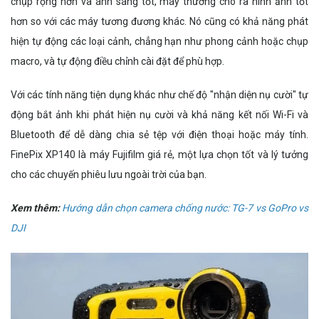
chụp rộng hơn và ánh sáng tốt, máy thường cho ra hình ảnh tốt
hơn so với các máy tương đương khác. Nó cũng có khả năng phát
hiện tự động các loại cảnh, chẳng hạn như phong cảnh hoặc chụp
macro, và tự động điều chỉnh cài đặt để phù hợp.
Với các tính năng tiện dụng khác như chế độ "nhận diện nụ cười" tự
động bắt ảnh khi phát hiện nụ cười và khả năng kết nối Wi-Fi và
Bluetooth để dễ dàng chia sẻ tệp với điện thoại hoặc máy tính.
FinePix XP140 là máy Fujifilm giá rẻ, một lựa chọn tốt và lý tưởng
cho các chuyến phiêu lưu ngoài trời của bạn.
Xem thêm:
Hướng dẫn chọn camera chống nước: TG-7 vs GoPro vs
DJI