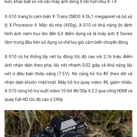
hơn, khác biệt so với các máy ảnh dòng X lớn hơn như X-T4.
X-S10 trang bị cảm biến X-Trans CMOS 4 26,1 megapixel và bộ xử
lý X-Processor 4. Mặc dù nhẹ (450g), X-S10 có khả năng ổn định
hình ảnh năm trục lên đến 6,0 điểm dừng và là máy ảnh X Series
tầm trung đầu tiên sử dụng cơ chế lưu giữ cảm biến chuyển động.
X-S10 có hệ thống lấy nét tự động tốc độ cao với 2,16 triệu điểm
ảnh nhận diện theo pha, lấy nét nhanh 0,02 giây và khả năng lấy
nét ở điều kiện thiếu sáng (7 EV). Nó cũng hỗ trợ AF theo dõi và
nhận diện khuôn mặt/mắt. Máy hỗ trợ quay video 4K, giảm nhiễu.
X-S10 cũng hỗ trợ xuất video 10-bit 4K/30p 4:2:2 qua cổng HDMI và
quay full-HD tốc độ cao ở 240p.