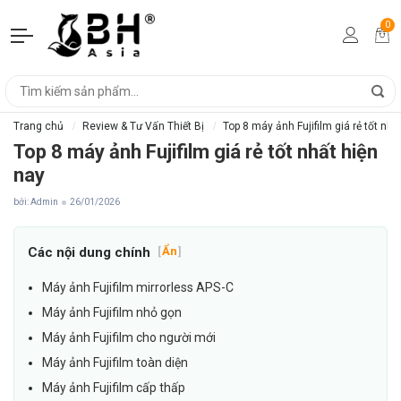
0
Trang chủ
Review & Tư Vấn Thiết Bị
Top 8 máy ảnh Fujifilm giá rẻ tốt nhấ
Top 8 máy ảnh Fujifilm giá rẻ tốt nhất hiện
nay
bởi: Admin
26/01/2026
Các nội dung chính
[
Ẩn
]
Máy ảnh Fujifilm mirrorless APS-C
Máy ảnh Fujifilm nhỏ gọn
Máy ảnh Fujifilm cho người mới
Máy ảnh Fujifilm toàn diện
Máy ảnh Fujifilm cấp thấp