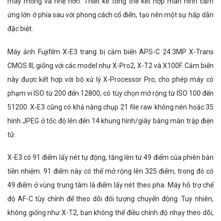
máy mỏng và nhẹ hơn. Thiết kế tổng thể kết hợp màn hình cảm
ứng lớn ở phía sau với phong cách cổ điển, tạo nên một sự hấp dẫn
đặc biệt.
Máy ảnh Fujifilm X-E3 trang bị cảm biến APS-C 24.3MP X-Trans
CMOS III, giống với các model như X-Pro2, X-T2 và X100F. Cảm biến
này được kết hợp với bộ xử lý X-Processor Pro, cho phép máy có
phạm vi ISO từ 200 đến 12800, có tùy chọn mở rộng từ ISO 100 đến
51200. X-E3 cũng có khả năng chụp 21 file raw không nén hoặc 35
hình JPEG ở tốc độ lên đến 14 khung hình/giây bằng màn trập điện
tử.
X-E3 có 91 điểm lấy nét tự động, tăng lên từ 49 điểm của phiên bản
tiền nhiệm. 91 điểm này có thể mở rộng lên 325 điểm, trong đó có
49 điểm ở vùng trung tâm là điểm lấy nét theo pha. Máy hỗ trợ chế
độ AF-C tùy chỉnh để theo dõi đối tượng chuyển động. Tuy nhiên,
không giống như X-T2, bạn không thể điều chỉnh độ nhạy theo dõi,