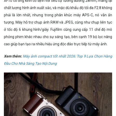
XF10 có ống kính cố định với tiêu cự tương đương 28mm, mang lại
chất lượng hình ảnh xuất sắc, và mặc dù khẩu độ tối đa F2.8 không
phải là lớn nhất, nhưng trong phân khúc máy APS-C, nó vẫn ấn
tượng. Máy hỗ trợ chụp ảnh RAW và JPEG, cũng như chụp liên tục
ở tốc độ 6 khung hình/giây. Fujifilm cũng cung cấp 11 chế độ mô
phỏng phim khác nhau cho sự sáng tạo, bên cạnh 19 bộ lọc nâng
cao giúp bạn tạo ra nhiều hiệu ứng độc đáo trực tiếp từ máy ảnh.
Xem thêm:
Máy ảnh compact tốt nhất 2026: Top 9 Lựa Chọn Hàng
Đầu Cho Nhà Sáng Tạo Nội Dung