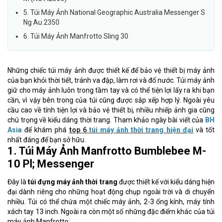
5. Túi Máy Ảnh National Geographic Australia Messenger S
Ng Au 2350
6. Túi Máy Ảnh Manfrotto Sling 30
Những chiếc túi máy ảnh được thiết kế để bảo vệ thiết bị máy ảnh
của bạn khỏi thời tiết, tránh va đập, làm rơi và đổ nước. Túi máy ảnh
giữ cho máy ảnh luôn trong tầm tay và có thể tiện lợi lấy ra khi bạn
cần, vì vậy bên trong của túi cũng được sắp xếp hợp lý. Ngoài yêu
cầu cao về tính tiện lợi và bảo vệ thiết bị, nhiều nhiếp ảnh gia cũng
chú trọng về kiểu dáng thời trang. Tham khảo ngày bài viết của
BH
Asia
để khám phá
top 6
túi máy ảnh thời trang
hiện đại
và tốt
nhất đáng để bạn sở hữu.
1. Túi Máy Ảnh Manfrotto Bumblebee M-
10 Pl; Messenger
Đây là
túi đựng máy ảnh thời trang
được thiết kế với kiểu dáng hiện
đại dành riêng cho những hoạt động chụp ngoài trời và di chuyển
nhiều. Túi có thể chứa một chiếc máy ảnh, 2-3 ống kính, máy tính
xách tay 13 inch. Ngoài ra còn một số những đặc điểm khác của túi
máy ảnh Manfrotto: