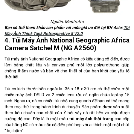
Nguồn: Manfrotto
Bạn có thể tham khảo sản phẩm với mức giá ưu đãi tại BH Asia:
Túi
Máy Ảnh Think Tank Retrospective 5 V2.0
4. Túi Máy Ảnh National Geographic Africa
Camera Satchel M (NG A2560)
Túi máy ảnh National Geographic Africa có kiểu dáng cổ điển, được
làm bằng chất liệu vải canvas phủ một lớp polyurethane giúp
chống thấm nước và bảo vệ cho thiết bị của bạn khỏi các yếu tố
thời tiết.
Túi có kích thước bên ngoài là 36 x 18 x 30 cm có thể chứa một
chiếc máy ảnh DSLR và 2 chiếc lens rời; có ngăn chứa laptop 15
inch. Ngoài ra, nó có nhiều túi nhỏ xung quanh để bạn có thể mang
theo mọi thứ trong hành trình di chuyển. Sản phẩm được sản xuất
theo tiêu chuẩn cao nhất của Ý bởi vậy nó rất bền và chịu được
cường độ cao. Đây là là một mẫu
túi máy ảnh thời trang
cao cấp
của hãng NG có màu sắc cổ điển phù hợp với ai thích một một chút
“ bụi bặm”.