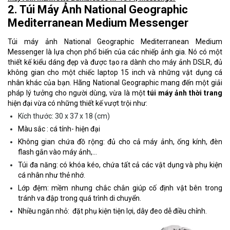
2. Túi Máy Ảnh National Geographic
Mediterranean Medium Messenger
Túi máy ảnh National Geographic Mediterranean Medium
Messenger là lựa chọn phổ biến của các nhiếp ảnh gia. Nó có một
thiết kế kiểu dáng đẹp và được tạo ra dành cho máy ảnh DSLR, đủ
không gian cho một chiếc laptop 15 inch và những vật dụng cá
nhân khác của bạn. Hãng National Geographic mang đến một giải
pháp lý tưởng cho người dùng, vừa là một
túi máy ảnh thời trang
hiện đại vừa có những thiết kế vượt trội như:
Kích thước: 30 x 37 x 18 (cm)
Màu sắc : cá tính- hiện đại
Không gian chứa đồ rộng: đủ cho cả máy ảnh, ống kính, đèn
flash gắn vào máy ảnh,...
Túi đa năng: có khóa kéo, chứa tất cả các vật dụng và phụ kiện
cá nhân như thẻ nhớ.
Lớp đệm: mềm nhưng chắc chắn giúp cố định vật bên trong
tránh va đập trong quá trình di chuyển.
Nhiều ngăn nhỏ: đặt phụ kiện tiện lợi, dây đeo dễ điều chỉnh.