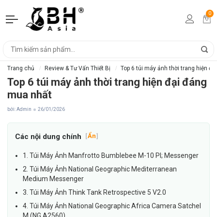
0
Trang chủ
Review & Tư Vấn Thiết Bị
Top 6 túi máy ảnh thời trang hiện đ
Top 6 túi máy ảnh thời trang hiện đại đáng
mua nhất
bởi: Admin
26/01/2026
Các nội dung chính
[
Ẩn
]
1. Túi Máy Ảnh Manfrotto Bumblebee M-10 Pl; Messenger
2. Túi Máy Ảnh National Geographic Mediterranean
Medium Messenger
3. Túi Máy Ảnh Think Tank Retrospective 5 V2.0
4. Túi Máy Ảnh National Geographic Africa Camera Satchel
M (NG A2560)