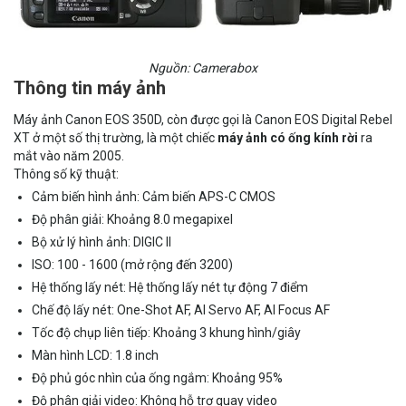
Nguồn: Camerabox
Thông tin máy ảnh
Máy ảnh Canon EOS 350D, còn được gọi là Canon EOS Digital Rebel
XT ở một số thị trường, là một chiếc
máy ảnh có ống kính rời
ra
mắt vào năm 2005.
Thông số kỹ thuật:
Cảm biến hình ảnh: Cảm biến APS-C CMOS
Độ phân giải: Khoảng 8.0 megapixel
Bộ xử lý hình ảnh: DIGIC II
ISO: 100 - 1600 (mở rộng đến 3200)
Hệ thống lấy nét: Hệ thống lấy nét tự động 7 điểm
Chế độ lấy nét: One-Shot AF, AI Servo AF, AI Focus AF
Tốc độ chụp liên tiếp: Khoảng 3 khung hình/giây
Màn hình LCD: 1.8 inch
Độ phủ góc nhìn của ống ngắm: Khoảng 95%
Độ phân giải video: Không hỗ trợ quay video