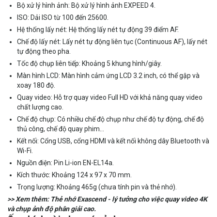
Bộ xử lý hình ảnh: Bộ xử lý hình ảnh EXPEED 4.
ISO: Dải ISO từ 100 đến 25600.
Hệ thống lấy nét: Hệ thống lấy nét tự động 39 điểm AF.
Chế độ lấy nét: Lấy nét tự động liên tục (Continuous AF), lấy nét
tự động theo pha.
Tốc độ chụp liên tiếp: Khoảng 5 khung hình/giây.
Màn hình LCD: Màn hình cảm ứng LCD 3.2 inch, có thể gập và
xoay 180 độ.
Quay video: Hỗ trợ quay video Full HD với khả năng quay video
chất lượng cao.
Chế độ chụp: Có nhiều chế độ chụp như chế độ tự động, chế độ
thủ công, chế độ quay phim...
Kết nối: Cổng USB, cổng HDMI và kết nối không dây Bluetooth và
Wi-Fi.
Nguồn điện: Pin Li-ion EN-EL14a.
Kích thước: Khoảng 124 x 97 x 70 mm.
Trọng lượng: Khoảng 465g (chưa tính pin và thẻ nhớ).
>> Xem thêm:
Thẻ nhớ Exascend
- lý tưởng cho việc quay video 4K
và chụp ảnh độ phân giải cao.