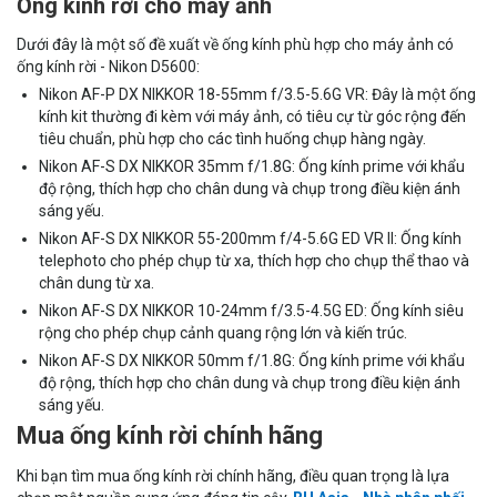
Ống kính rời cho máy ảnh
Dưới đây là một số đề xuất về ống kính phù hợp cho máy ảnh có
ống kính rời - Nikon D5600:
Nikon AF-P DX NIKKOR 18-55mm f/3.5-5.6G VR: Đây là một ống
kính kit thường đi kèm với máy ảnh, có tiêu cự từ góc rộng đến
tiêu chuẩn, phù hợp cho các tình huống chụp hàng ngày.
Nikon AF-S DX NIKKOR 35mm f/1.8G: Ống kính prime với khẩu
độ rộng, thích hợp cho chân dung và chụp trong điều kiện ánh
sáng yếu.
Nikon AF-S DX NIKKOR 55-200mm f/4-5.6G ED VR II: Ống kính
telephoto cho phép chụp từ xa, thích hợp cho chụp thể thao và
chân dung từ xa.
Nikon AF-S DX NIKKOR 10-24mm f/3.5-4.5G ED: Ống kính siêu
rộng cho phép chụp cảnh quang rộng lớn và kiến trúc.
Nikon AF-S DX NIKKOR 50mm f/1.8G: Ống kính prime với khẩu
độ rộng, thích hợp cho chân dung và chụp trong điều kiện ánh
sáng yếu.
Mua ống kính rời chính hãng
Khi bạn tìm mua ống kính rời chính hãng, điều quan trọng là lựa