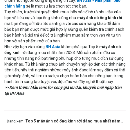
chọn một nguồn cung ứng đáng tin cậy.
BH Asia - Nhà phân phối
chính hãng
sẽ là một sự lựa chọn tốt cho bạn.
Tuy nhiên, trước khi quyết định mua, hãy xác định rõ nhu cầu của
bạn về tiêu cự và loại ống kính cũng như
máy ảnh có ống kính rời
mà bạn đang sở hữu. So sánh giá với các cửa hàng khác để đảm
bảo bạn nhận được mức giá hợp lý. Đừng quên kiểm tra chính sách
bảo hành và đổi trả để có trải nghiệm mua sắm trọn vẹn và tự tin
hơn với sản phẩm mới của bạn.
Như vậy bạn vừa cùng
BH Asia
khám phá qua Top 5
máy ảnh có
ống kính rời
đáng mua nhất năm 2023. Mỗi sản phẩm đều có
những tính năng nổi bật riêng phù hợp cho từng mục đích sử dụng
khác nhau. Từ khả năng chụp ảnh chuyên nghiệp đến các tính năng
tiên tiến, hãy trải nghiệm những máy ảnh đang làm say đắm cả thế
giới nhiếp ảnh, và tìm ra sự lựa chọn hoàn hảo cho riêng bạn trong
hành trình sáng tạo tuyệt vời, độc đáo và đầy nghệ thuật này.
>> Xem thêm:
Mẫu
lens for sony
giá ưu đãi, khuyến mãi ngập tràn
tại BH Asia
Top 5 máy ảnh có ống kính rời đáng mua nhất năm 2023
Đang xem: