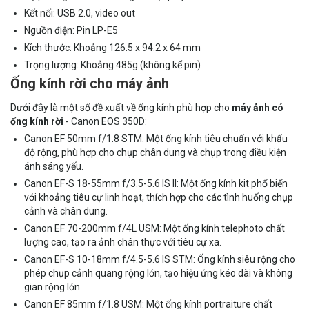
Kết nối: USB 2.0, video out
Nguồn điện: Pin LP-E5
Kích thước: Khoảng 126.5 x 94.2 x 64 mm
Trọng lượng: Khoảng 485g (không kể pin)
Ống kính rời cho máy ảnh
Dưới đây là một số đề xuất về ống kính phù hợp cho
máy ảnh có
ống kính rời
- Canon EOS 350D:
Canon EF 50mm f/1.8 STM: Một ống kính tiêu chuẩn với khẩu
độ rộng, phù hợp cho chụp chân dung và chụp trong điều kiện
ánh sáng yếu.
Canon EF-S 18-55mm f/3.5-5.6 IS II: Một ống kính kit phổ biến
với khoảng tiêu cự linh hoạt, thích hợp cho các tình huống chụp
cảnh và chân dung.
Canon EF 70-200mm f/4L USM: Một ống kính telephoto chất
lượng cao, tạo ra ảnh chân thực với tiêu cự xa.
Canon EF-S 10-18mm f/4.5-5.6 IS STM: Ống kính siêu rộng cho
phép chụp cảnh quang rộng lớn, tạo hiệu ứng kéo dài và không
gian rộng lớn.
Canon EF 85mm f/1.8 USM: Một ống kính portraiture chất