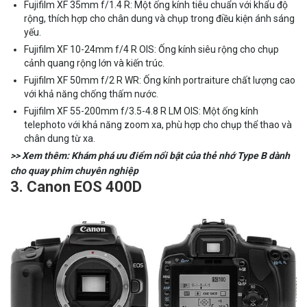
Fujifilm XF 35mm f/1.4 R: Một ống kính tiêu chuẩn với khẩu độ
rộng, thích hợp cho chân dung và chụp trong điều kiện ánh sáng
yếu.
Fujifilm XF 10-24mm f/4 R OIS: Ống kính siêu rộng cho chụp
cảnh quang rộng lớn và kiến trúc.
Fujifilm XF 50mm f/2 R WR: Ống kính portraiture chất lượng cao
với khả năng chống thấm nước.
Fujifilm XF 55-200mm f/3.5-4.8 R LM OIS: Một ống kính
telephoto với khả năng zoom xa, phù hợp cho chụp thể thao và
chân dung từ xa.
>> Xem thêm: Khám phá ưu điểm nổi bật của
thẻ nhớ Type B dành
cho quay phim
chuyên nghiệp
3. Canon EOS 400D