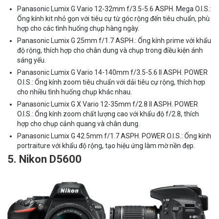
Panasonic Lumix G Vario 12-32mm f/3.5-5.6 ASPH. Mega O.I.S.:
Ống kính kit nhỏ gọn với tiêu cự từ góc rộng đến tiêu chuẩn, phù
hợp cho các tình huống chụp hàng ngày.
Panasonic Lumix G 25mm f/1.7 ASPH.: Ống kính prime với khẩu
độ rộng, thích hợp cho chân dung và chụp trong điều kiện ánh
sáng yếu.
Panasonic Lumix G Vario 14-140mm f/3.5-5.6 II ASPH. POWER
O.I.S.: Ống kính zoom tiêu chuẩn với dải tiêu cự rộng, thích hợp
cho nhiều tình huống chụp khác nhau.
Panasonic Lumix G X Vario 12-35mm f/2.8 II ASPH. POWER
O.I.S.: Ống kính zoom chất lượng cao với khẩu độ f/2.8, thích
hợp cho chụp cảnh quang và chân dung.
Panasonic Lumix G 42.5mm f/1.7 ASPH. POWER O.I.S.: Ống kính
portraiture với khẩu độ rộng, tạo hiệu ứng làm mờ nền đẹp.
5. Nikon D5600