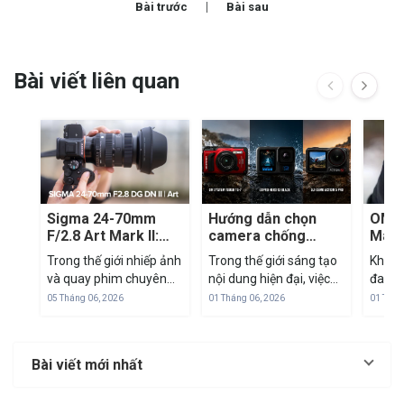
Bài trước
Bài sau
Bài viết liên quan
Sigma 24-70mm
Hướng dẫn chọn
OM S
F/2.8 Art Mark II:
camera chống
Mark 
'Tiêu Cự Vàng' Để
nước: TG-7 vs
mirr
Trong thế giới nhiếp ảnh
Trong thế giới sáng tạo
Khi th
Tác Nghiệp Trong
GoPro vs DJI
M43
và quay phim chuyên
nội dung hiện đại, việc
đang 
Mọi Tình Huống
nghiệp, dải tiêu cự 24-
sở hữu một thiết bị nhỏ
đua cả
05 Tháng 06, 2026
01 Tháng 06, 2026
01 Thán
70mm luôn được coi là
gọn nhưng mạnh mẽ là
frame
"tiêu chuẩn vàng". Đây
ưu tiên hàng đầu. Cuối
SYSTE
là dải tiêu cự "all-in-one"
năm 2024, thị trường
Olymp
Bài viết mới nhất
có thể đáp ứng từ
máy ảnh hành động
với c
phong cảnh rộng...
và...
mình: 