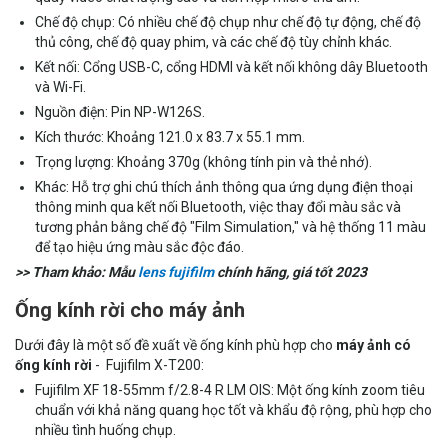
Chế độ chụp: Có nhiều chế độ chụp như chế độ tự động, chế độ
thủ công, chế độ quay phim, và các chế độ tùy chỉnh khác.
Kết nối: Cổng USB-C, cổng HDMI và kết nối không dây Bluetooth
và Wi-Fi.
Nguồn điện: Pin NP-W126S.
Kích thước: Khoảng 121.0 x 83.7 x 55.1 mm.
Trọng lượng: Khoảng 370g (không tính pin và thẻ nhớ).
Khác: Hỗ trợ ghi chú thích ảnh thông qua ứng dụng điện thoại
thông minh qua kết nối Bluetooth, việc thay đổi màu sắc và
tương phản bằng chế độ "Film Simulation," và hệ thống 11 màu
để tạo hiệu ứng màu sắc độc đáo.
>> Tham khảo: Mẫu
lens fujifilm
chính hãng, giá tốt 2023
Ống kính rời cho máy ảnh
Dưới đây là một số đề xuất về ống kính phù hợp cho
máy ảnh có
ống kính rời
- Fujifilm X-T200:
Fujifilm XF 18-55mm f/2.8-4 R LM OIS: Một ống kính zoom tiêu
chuẩn với khả năng quang học tốt và khẩu độ rộng, phù hợp cho
nhiều tình huống chụp.