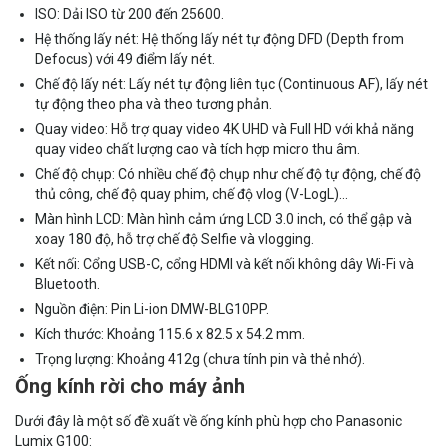
ISO: Dải ISO từ 200 đến 25600.
Hệ thống lấy nét: Hệ thống lấy nét tự động DFD (Depth from
Defocus) với 49 điểm lấy nét.
Chế độ lấy nét: Lấy nét tự động liên tục (Continuous AF), lấy nét
tự động theo pha và theo tương phản.
Quay video: Hỗ trợ quay video 4K UHD và Full HD với khả năng
quay video chất lượng cao và tích hợp micro thu âm.
Chế độ chụp: Có nhiều chế độ chụp như chế độ tự động, chế độ
thủ công, chế độ quay phim, chế độ vlog (V-LogL)...
Màn hình LCD: Màn hình cảm ứng LCD 3.0 inch, có thể gập và
xoay 180 độ, hỗ trợ chế độ Selfie và vlogging.
Kết nối: Cổng USB-C, cổng HDMI và kết nối không dây Wi-Fi và
Bluetooth.
Nguồn điện: Pin Li-ion DMW-BLG10PP.
Kích thước: Khoảng 115.6 x 82.5 x 54.2 mm.
Trọng lượng: Khoảng 412g (chưa tính pin và thẻ nhớ).
Ống kính rời cho máy ảnh
Dưới đây là một số đề xuất về ống kính phù hợp cho Panasonic
Lumix G100: