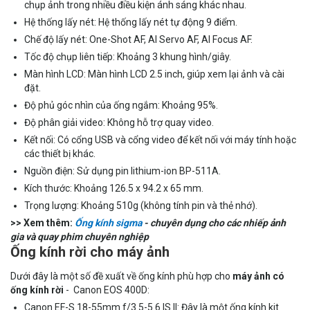
chụp ảnh trong nhiều điều kiện ánh sáng khác nhau.
Hệ thống lấy nét: Hệ thống lấy nét tự động 9 điểm.
Chế độ lấy nét: One-Shot AF, AI Servo AF, AI Focus AF.
Tốc độ chụp liên tiếp: Khoảng 3 khung hình/giây.
Màn hình LCD: Màn hình LCD 2.5 inch, giúp xem lại ảnh và cài
đặt.
Độ phủ góc nhìn của ống ngắm: Khoảng 95%.
Độ phân giải video: Không hỗ trợ quay video.
Kết nối: Có cổng USB và cổng video để kết nối với máy tính hoặc
các thiết bị khác.
Nguồn điện: Sử dụng pin lithium-ion BP-511A.
Kích thước: Khoảng 126.5 x 94.2 x 65 mm.
Trọng lượng: Khoảng 510g (không tính pin và thẻ nhớ).
>> Xem thêm:
Ống kính sigma
- chuyên dụng cho các nhiếp ảnh
gia và quay phim chuyên nghiệp
Ống kính rời cho máy ảnh
Dưới đây là một số đề xuất về ống kính phù hợp cho
máy ảnh có
ống kính rời
- Canon EOS 400D:
Canon EF-S 18-55mm f/3.5-5.6 IS II: Đây là một ống kính kit