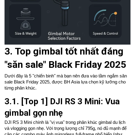
3. Top gimbal tốt nhất đáng
"săn sale" Black Friday 2025
Dưới đây là 5 "chiến binh" mà bạn nên đưa vào tầm ngắm săn
sale Black Friday 2025, được BH Asia lựa chọn kỹ lưỡng cho
từng phân khúc.
3.1. [Top 1] DJI RS 3 Mini: Vua
gimbal gọn nhẹ
DJI RS 3 Mini chính là "vị vua" trong phân khúc gimbal du lịch
và vlogging gọn nhẹ. Với trọng lượng chỉ 795g, nó đủ mạnh để
cân các combo
máy ảnh mirrorless
full-frame phổ biến (như