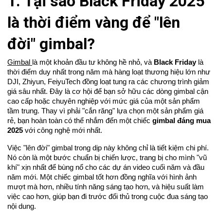
1. Tại sao Black Friday 2025
là thời điểm vàng để "lên
đời" gimbal?
Gimbal
là một khoản đầu tư không hề nhỏ, và
Black Friday
là
thời điểm duy nhất trong năm mà hàng loạt thương hiệu lớn như
DJI, Zhiyun, FeiyuTech đồng loạt tung ra các chương trình giảm
giá sâu nhất. Đây là cơ hội để bạn sở hữu các dòng gimbal cận
cao cấp hoặc chuyên nghiệp với mức giá của một sản phẩm
tầm trung. Thay vì phải "cắn răng" lựa chọn một sản phẩm giá
rẻ, bạn hoàn toàn có thể nhắm đến một chiếc
gimbal đáng mua
2025
với công nghệ mới nhất.
Việc "lên đời" gimbal trong dịp này không chỉ là tiết kiệm chi phí.
Nó còn là một bước chuẩn bị chiến lược, trang bị cho mình "vũ
khí" xịn nhất để bùng nổ cho các dự án video cuối năm và đầu
năm mới. Một chiếc gimbal tốt hơn đồng nghĩa với hình ảnh
mượt mà hơn, nhiều tính năng sáng tạo hơn, và hiệu suất làm
việc cao hơn, giúp bạn đi trước đối thủ trong cuộc đua sáng tạo
nội dung.