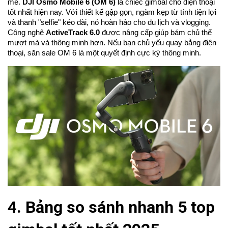
mẽ.
DJI Osmo Mobile 6 (OM 6)
là chiếc gimbal cho điện thoại
tốt nhất hiện nay. Với thiết kế gập gọn, ngàm kẹp từ tính tiện lợi
và thanh "selfie" kéo dài, nó hoàn hảo cho du lịch và vlogging.
Công nghệ
ActiveTrack 6.0
được nâng cấp giúp bám chủ thể
mượt mà và thông minh hơn. Nếu bạn chủ yếu quay bằng điện
thoại, săn sale OM 6 là một quyết định cực kỳ thông minh.
4. Bảng so sánh nhanh 5 top