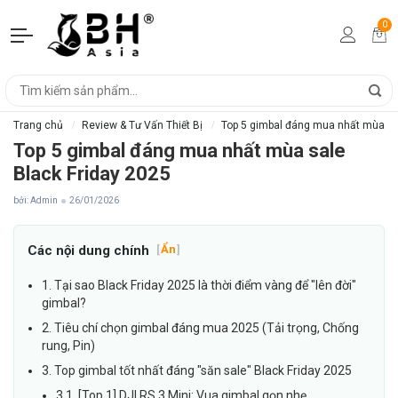
0
Trang chủ
Review & Tư Vấn Thiết Bị
Top 5 gimbal đáng mua nhất mùa sa
Top 5 gimbal đáng mua nhất mùa sale
Black Friday 2025
bởi: Admin
26/01/2026
Các nội dung chính
[
Ẩn
]
1. Tại sao Black Friday 2025 là thời điểm vàng để "lên đời"
gimbal?
2. Tiêu chí chọn gimbal đáng mua 2025 (Tải trọng, Chống
rung, Pin)
3. Top gimbal tốt nhất đáng "săn sale" Black Friday 2025
3.1. [Top 1] DJI RS 3 Mini: Vua gimbal gọn nhẹ