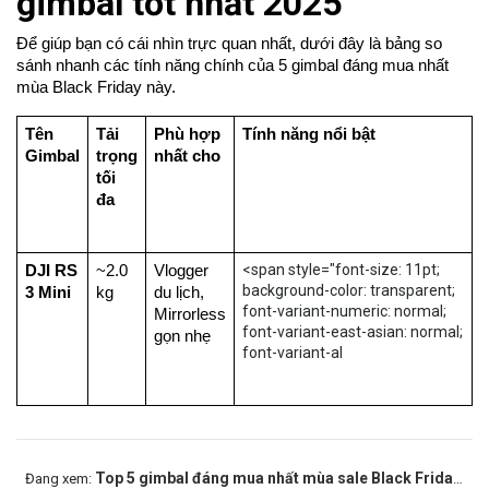
gimbal tốt nhất 2025
Để giúp bạn có cái nhìn trực quan nhất, dưới đây là bảng so
sánh nhanh các tính năng chính của 5 gimbal đáng mua nhất
mùa Black Friday này.
Tên
Tải
Phù hợp
Tính năng nổi bật
Gimbal
trọng
nhất cho
tối
đa
<span style="font-size: 11pt;
DJI RS
~2.0
Vlogger
background-color: transparent;
3 Mini
kg
du lịch,
font-variant-numeric: normal;
Mirrorless
font-variant-east-asian: normal;
gọn nhẹ
font-variant-al
Top 5 gimbal đáng mua nhất mùa sale Black Friday 2025
Đang xem: