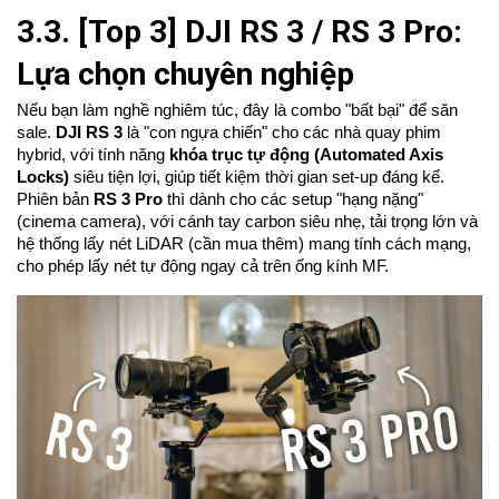
3.3. [Top 3] DJI RS 3 / RS 3 Pro:
Lựa chọn chuyên nghiệp
Nếu bạn làm nghề nghiêm túc, đây là combo "bất bại" để săn
sale.
DJI RS 3
là "con ngựa chiến" cho các nhà quay phim
hybrid, với tính năng
khóa trục tự động (Automated Axis
Locks)
siêu tiện lợi, giúp tiết kiệm thời gian set-up đáng kể.
Phiên bản
RS 3 Pro
thì dành cho các setup "hạng nặng"
(cinema camera), với cánh tay carbon siêu nhẹ, tải trọng lớn và
hệ thống lấy nét LiDAR (cần mua thêm) mang tính cách mạng,
cho phép lấy nét tự động ngay cả trên ống kính MF.