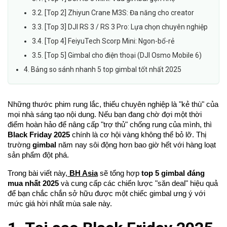
3.2. [Top 2] Zhiyun Crane M3S: Đa năng cho creator
3.3. [Top 3] DJI RS 3 / RS 3 Pro: Lựa chọn chuyên nghiệp
3.4. [Top 4] FeiyuTech Scorp Mini: Ngon-bổ-rẻ
3.5. [Top 5] Gimbal cho điện thoại (DJI Osmo Mobile 6)
4. Bảng so sánh nhanh 5 top gimbal tốt nhất 2025
Những thước phim rung lắc, thiếu chuyên nghiệp là "kẻ thù" của
mọi nhà sáng tạo nội dung. Nếu bạn đang chờ đợi một thời
điểm hoàn hảo để nâng cấp "trợ thủ" chống rung của mình, thì
Black Friday 2025
chính là cơ hội vàng không thể bỏ lỡ. Thị
trường
gimbal
năm nay sôi động hơn bao giờ hết với hàng loạt
sản phẩm đột phá.
Trong bài viết này,
BH Asia
sẽ tổng hợp
top 5 gimbal đáng
mua nhất 2025
và cung cấp các chiến lược "săn deal" hiệu quả
để bạn chắc chắn sở hữu được một chiếc gimbal ưng ý với
mức giá hời nhất mùa sale này.