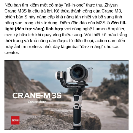
Nếu bạn tìm kiếm một cỗ máy "all-in-one" thực thụ, Zhiyun
Crane M3S là câu trả lời. Kế thừa thành công của Crane M3,
phiên bản S này nâng cấp khả năng tản nhiệt và bổ sung tính
năng sạc trong khi sử dụng. Điểm độc đáo của M3S là
đèn fill-
light (đèn trợ sáng) tích hợp
với công nghệ Lumen Amplifier,
cực kỳ hữu ích khi quay vlog thiếu sáng. Với thiết kế màu trắng
thời trang và khả năng cân được từ điện thoại, action cam đến
máy ảnh mirrorless nhỏ, đây là gimbal "đa-zi-năng" cho các
creator.