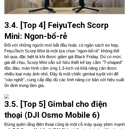
3.4. [Top 4] FeiyuTech Scorp
Mini: Ngon-bổ-rẻ
Đối với những người mới bắt đầu hoặc có ngân sách eo hẹp,
FeiyuTech Scorp Mini là một lựa chọn "ngon-bổ-rẻ" không thể
bỏ qua, đặc biệt là khi được giảm giá Black Friday. Dù có mức
giá dễ chịu, Scorp Mini vẫn sở hữu thiết kế tay cầm "T-shaped"
độc đáo, màn hình cảm ứng 1.3-inch và khả năng cân được
nhiều loại máy ảnh nhỏ. Đây là một chiếc gimbal tuyệt vời để
"vào nghề", cung cấp đầy đủ các tính năng cơ bản với hiệu suất
ổn định trong tầm giá.
3.5. [Top 5] Gimbal cho điện
thoại (DJI Osmo Mobile 6)
Đừng quên rằng điện thoại cũng là một cỗ máy quay phim mạnh