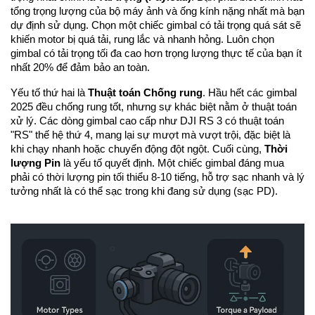
tổng trọng lượng của bộ máy ảnh và ống kính nặng nhất mà bạn
dự định sử dụng. Chọn một chiếc gimbal có tải trọng quá sát sẽ
khiến motor bị quá tải, rung lắc và nhanh hỏng. Luôn chọn
gimbal có tải trọng tối đa cao hơn trọng lượng thực tế của bạn ít
nhất 20% để đảm bảo an toàn.
Yếu tố thứ hai là
Thuật toán Chống rung
. Hầu hết các gimbal
2025 đều chống rung tốt, nhưng sự khác biệt nằm ở thuật toán
xử lý. Các dòng gimbal cao cấp như DJI RS 3 có thuật toán
"RS" thế hệ thứ 4, mang lại sự mượt mà vượt trội, đặc biệt là
khi chạy nhanh hoặc chuyển động đột ngột. Cuối cùng,
Thời
lượng Pin
là yếu tố quyết định. Một chiếc gimbal đáng mua
phải có thời lượng pin tối thiểu 8-10 tiếng, hỗ trợ sạc nhanh và lý
tưởng nhất là có thể sạc trong khi đang sử dụng (sạc PD).