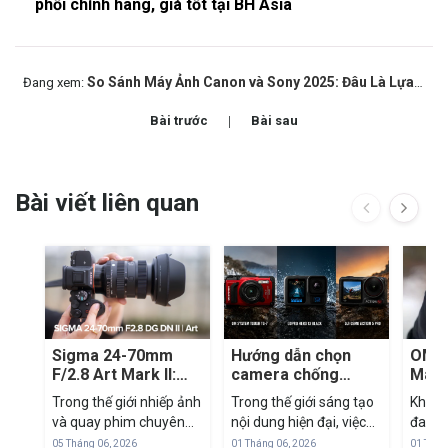
phối chính hãng, giá tốt tại BH Asia
So Sánh Máy Ảnh Canon và Sony 2025: Đâu Là Lựa Chọn Tốt Hơn Cho Creator?
Đang xem:
Bài trước
Bài sau
Bài viết liên quan
Sigma 24-70mm
Hướng dẫn chọn
OM S
F/2.8 Art Mark II:
camera chống
Mark 
'Tiêu Cự Vàng' Để
nước: TG-7 vs
mirr
Trong thế giới nhiếp ảnh
Trong thế giới sáng tạo
Khi th
Tác Nghiệp Trong
GoPro vs DJI
M43
và quay phim chuyên
nội dung hiện đại, việc
đang 
Mọi Tình Huống
nghiệp, dải tiêu cự 24-
sở hữu một thiết bị nhỏ
đua cả
05 Tháng 06, 2026
01 Tháng 06, 2026
01 Thán