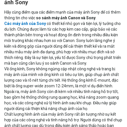
ảnh Sony
Hãy cùng điểm qua các điểm mạnh của máy ảnh Sony để có thêm
thông tin cho việc
so sánh máy ảnh Canon và Sony
.
Các máy ảnh của Sony
có thiết kế nhỏ gọn và tiện lợi, lý tưởng cho
du lịch. Chúng được làm từ các hợp kim cao cấp, giúp bảo vệ các
thành phần bên trong và hoạt động ổn định trong nhiều điều kiện
môi trường khác nhau hơn so với Canon. Sony luôn lắng nghe ý
kiến và đóng góp của người dùng để cải thiện thiết kế và ra mắt
nhiều mẫu máy ảnh đa dạng, phù hợp với nhiều mục đích và sở
thích riêng. Đây là sự tiện lợi, yếu tố được Sony chú trọng phát triển
mà bạn cũng cần lưu ý so sánh Canon và Sony.
Về ống kính, Sony không ngừng cập nhật công nghệ và trang bị
máy ảnh của mình với ống kính có tiêu cự lớn, giúp chụp ảnh chất
lượng cao và rõ nét từng chi tiết. Hệ thống ống kính E-mount, đặc
biệt là ống super-wide zoom 12-24mm, là một ví dụ điển hình.
Ngoài ra, máy ảnh Sony còn đi kèm với nhiều tính năng hỗ trợ tốt,
bao gồm hệ thống chống rung quang học, khả năng zoom quang
học, và các công nghệ xử lý hình ảnh sau khi chụp. Điều này giúp
người dùng cải thiện khả năng chụp ảnh của họ.
Chất lượng hình ảnh của máy ảnh Sony rất ấn tượng nhờ sự kết
hợp của các công nghệ và tính năng hỗ trợ. Người dùng có thể chụp
ảnh chất lượng cao dù trong điều kiện ánh sáng thấp hoặc ban