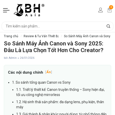
0
Trang chủ
Review & Tư Vấn Thiết Bị
So Sánh Máy Ảnh Canon và Sony 202
So Sánh Máy Ảnh Canon và Sony 2025:
Đâu Là Lựa Chọn Tốt Hơn Cho Creator?
bởi: Admin
26/01/2026
Các nội dung chính
[
Ẩn
]
1. So sánh tổng quan Canon vs Sony
1.1. Triết lý thiết kế: Canon truyền thống – Sony hiện đại,
tối ưu công nghệ mirrorless
1.2. Hệ sinh thái sản phẩm: đa dạng lens, phụ kiện, thân
máy
1.3. Giá thành & phân khúc người dùng: từ phổ thông đến