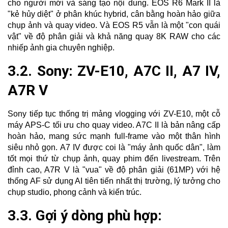
cho người mới và sáng tạo nội dung. EOS R6 Mark II là
"kẻ hủy diệt" ở phân khúc hybrid, cân bằng hoàn hảo giữa
chụp ảnh và quay video. Và EOS R5 vẫn là một "con quái
vật" về độ phân giải và khả năng quay 8K RAW cho các
nhiếp ảnh gia chuyên nghiệp.
3.2. Sony: ZV-E10, A7C II, A7 IV,
A7R V
Sony tiếp tục thống trị mảng vlogging với ZV-E10, một cỗ
máy APS-C tối ưu cho quay video. A7C II là bản nâng cấp
hoàn hảo, mang sức mạnh full-frame vào một thân hình
siêu nhỏ gọn. A7 IV được coi là "máy ảnh quốc dân", làm
tốt mọi thứ từ chụp ảnh, quay phim đến livestream. Trên
đỉnh cao, A7R V là "vua" về độ phân giải (61MP) với hệ
thống AF sử dụng AI tiên tiến nhất thị trường, lý tưởng cho
chụp studio, phong cảnh và kiến trúc.
3.3. Gợi ý dòng phù hợp: