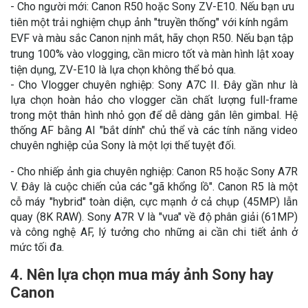
-
Cho người mới: Canon R50 hoặc Sony ZV-E10. Nếu bạn ưu
tiên một trải nghiệm chụp ảnh "truyền thống" với kính ngắm
EVF và màu sắc Canon nịnh mắt, hãy chọn R50. Nếu bạn tập
trung 100% vào vlogging, cần micro tốt và màn hình lật xoay
tiện dụng, ZV-E10 là lựa chọn không thể bỏ qua.
- Cho Vlogger chuyên nghiệp: Sony A7C II. Đây gần như là
lựa chọn hoàn hảo cho vlogger cần chất lượng full-frame
trong một thân hình nhỏ gọn để dễ dàng gắn lên gimbal. Hệ
thống AF bằng AI "bắt dính" chủ thể và các tính năng video
chuyên nghiệp của Sony là một lợi thế tuyệt đối.
- Cho nhiếp ảnh gia chuyên nghiệp: Canon R5 hoặc Sony A7R
V. Đây là cuộc chiến của các "gã khổng lồ". Canon R5 là một
cỗ máy "hybrid" toàn diện, cực mạnh ở cả chụp (45MP) lẫn
quay (8K RAW). Sony A7R V là "vua" về độ phân giải (61MP)
và công nghệ AF, lý tưởng cho những ai cần chi tiết ảnh ở
mức tối đa.
4. Nên lựa chọn mua máy ảnh Sony hay
Canon