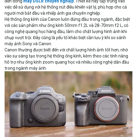
đến dòng
máy DSLR chuyên nghiệp
. Thiết kế này tập trung vào
việc dễ sử dụng với hệ thống nút điều khiển vật lý, phù hợp cho cả
người mới bắt đầu và nhiếp ảnh gia chuyên nghiệp.
Hệ thống ống kính của Canon luôn đứng đầu trong ngành, đặc biệt
với các sản phẩm như ống kính 50mm f1.2L và 28-70mm f2 L, có
công nghệ quang học hàng đầu, làm cho chất lượng hình ảnh khi
chụp vượt trội. Đây cũng là yếu tố khác biệt cần lưu ý khi so sánh
máy ảnh Sony và Canon.
Canon thường được biết đến với chất lượng hình ảnh tốt hơn, nhờ
vào sự sáng tạo trong hệ thống ống kính, kèm theo các tính năng
hỗ trợ như ống kính zoom quang học và nhiều công nghệ dẫn đầu
trong ngành máy ảnh.