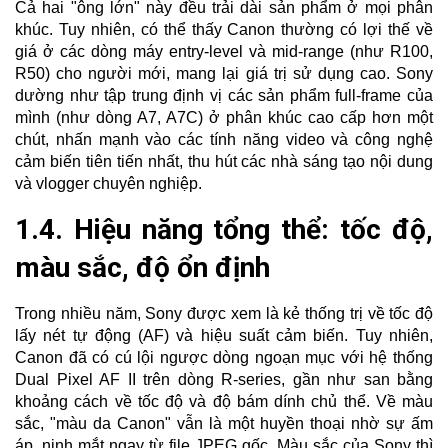
Cả hai "ông lớn" này đều trải dài sản phẩm ở mọi phân
khúc. Tuy nhiên, có thể thấy Canon thường có lợi thế về
giá ở các dòng máy entry-level và mid-range (như R100,
R50) cho người mới, mang lại giá trị sử dụng cao. Sony
dường như tập trung định vị các sản phẩm full-frame của
mình (như dòng A7, A7C) ở phân khúc cao cấp hơn một
chút, nhấn mạnh vào các tính năng video và công nghệ
cảm biến tiên tiến nhất, thu hút các nhà sáng tạo nội dung
và vlogger chuyên nghiệp.
1.4. Hiệu năng tổng thể: tốc độ,
màu sắc, độ ổn định
Trong nhiều năm, Sony được xem là kẻ thống trị về tốc độ
lấy nét tự động (AF) và hiệu suất cảm biến. Tuy nhiên,
Canon đã có cú lội ngược dòng ngoạn mục với hệ thống
Dual Pixel AF II trên dòng R-series, gần như san bằng
khoảng cách về tốc độ và độ bám dính chủ thể. Về màu
sắc, "màu da Canon" vẫn là một huyền thoại nhờ sự ấm
áp, nịnh mắt ngay từ file JPEG gốc. Màu sắc của Sony thì