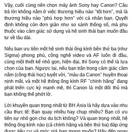
Vậy, cuối cùng nên chọn máy ảnh Sony hay Canon? Câu
trả lời không nằm ở việc thương hiệu nào "tốt hơn", mà là
thương hiệu nào "phù hợp hơn" với cá nhân bạn. Quyết
định không còn đơn giản như so sánh thông số, mà phụ
thuộc vào cảm giác sử dụng và hệ sinh thái bạn muốn đầu
tư về lâu dài.
Nếu bạn ưu tiên một hệ sinh thái ống kính bên thứ ba (như
Sigma) phong phú, công nghệ video và AF luôn đi đầu,
cùng một thiết kế nhỏ gọn, hiện đại, thì Sony có thể là lựa
chọn của bạn. Ngược lại, nếu bạn trân trọng cảm giác cầm
nắm (công thái học) tuyệt vời, "màu da Canon" huyền thoại
nịnh mắt, và một hệ thống ống kính RF "chính hãng" đang
phát triển cực kỳ mạnh mẽ, thì Canon là một đối thủ mà
bạn không thể phớt lờ.
Lời khuyên quan trọng nhất từ BH Asia là hãy dựa vào nhu
cầu thực tế: Bạn quay nhiều hay chụp nhiều? Bạn có ưu
tiên sự nhỏ gọn cho du lịch không? Và quan trọng nhất, hệ
thống ống kính nào (cả chính hãng và bên thứ ba) đáp ứng
được tiêu cự và mức giá bạn mong muốn? Hãy đến ngay