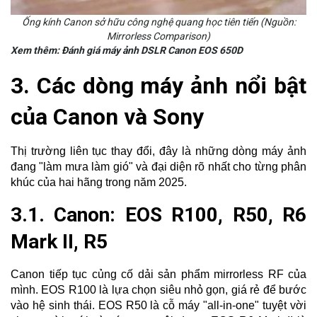
Ống kính Canon sở hữu công nghệ quang học tiên tiến (Nguồn:
Mirrorless Comparison)
Xem thêm:
Đánh giá máy ảnh DSLR Canon EOS 650D
3. Các dòng máy ảnh nổi bật
của Canon và Sony
Thị trường liên tục thay đổi, đây là những dòng máy ảnh
đang "làm mưa làm gió" và đại diện rõ nhất cho từng phân
khúc của hai hãng trong năm 2025.
3.1. Canon: EOS R100, R50, R6
Mark II, R5
Canon tiếp tục củng cố dải sản phẩm mirrorless RF của
mình. EOS R100 là lựa chọn siêu nhỏ gọn, giá rẻ để bước
vào hệ sinh thái. EOS R50 là cỗ máy "all-in-one" tuyệt vời