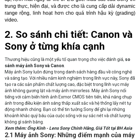
trung thực, hiện đại, và được cho là cung cấp dải dynamic
range rộng, linh hoạt hơn cho quá trình hậu kỳ (grading)
video.
2. So sánh chi tiết: Canon và
Sony ở từng khía cạnh
Thương hiệu cũng là một yếu tố quan trọng cho việc đánh giá,
so
sánh máy ảnh Sony và Canon
.
Máy ảnh Sony luôn đứng trong danh sách hàng đầu về công nghệ
và sáng tạo. Với nhiều năm kinh nghiệm trong lĩnh vực này, Sony đã
tạo ra các sản phẩm chất lượng cao, đặc biệt trong lĩnh vực máy
ảnh không gương lật và máy ảnh mirrorless. Máy ảnh Sony nổi
tiếng với cảm biến hình ảnh Exmor CMOS tiên tiến, khả năng chụp
ảnh trong điều kiện ánh sáng thấp xuất sắc và hệ thống lấy nét tự
động nhanh chóng. Bạn có thể tin tưởng Sony để ghi lại những
khoảnh khắc quý báu của cuộc sống với sự sắc nét và chất lượng
không gì sánh bằng.
Xem thêm:
Ống Kính -
Lens Sony
Chính Hãng, Giá Tốt tại BH Asia
2.1 Máy ảnh Sony: Những điểm mạnh của máy