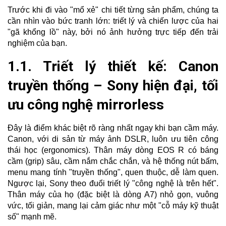
Trước khi đi vào "mổ xẻ" chi tiết từng sản phẩm, chúng ta
cần nhìn vào bức tranh lớn: triết lý và chiến lược của hai
"gã khổng lồ" này, bởi nó ảnh hưởng trực tiếp đến trải
nghiệm của bạn.
1.1. Triết lý thiết kế: Canon
truyền thống – Sony hiện đại, tối
ưu công nghệ mirrorless
Đây là điểm khác biệt rõ ràng nhất ngay khi bạn cầm máy.
Canon, với di sản từ máy ảnh DSLR, luôn ưu tiên công
thái học (ergonomics). Thân máy dòng EOS R có báng
cầm (grip) sâu, cầm nắm chắc chắn, và hệ thống nút bấm,
menu mang tính "truyền thống", quen thuộc, dễ làm quen.
Ngược lại, Sony theo đuổi triết lý "công nghệ là trên hết".
Thân máy của họ (đặc biệt là dòng A7) nhỏ gọn, vuông
vức, tối giản, mang lại cảm giác như một "cỗ máy kỹ thuật
số" mạnh mẽ.