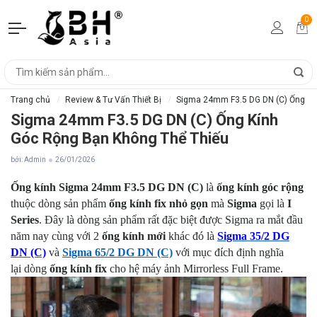
0
Trang chủ
Review & Tư Vấn Thiết Bị
Sigma 24mm F3.5 DG DN (C) Ống Kí
Sigma 24mm F3.5 DG DN (C) Ống Kính
Góc Rộng Bạn Không Thể Thiếu
bởi: Admin
26/01/2026
Ống kính Sigma 24mm F3.5 DG DN (C)
là
ống kính góc rộng
thuộc dòng sản phẩm
ống kính
fix nhỏ gọn
mà
Sigma
gọi là
I
Series
. Đây là dòng sản phẩm rất đặc biệt được Sigma ra mắt đầu
năm nay cùng với 2
ống kính mới
khác đó là
Sigma 35/2 DG
DN (C)
và
Sigma 65/2 DG DN (C)
với mục đích định nghĩa
lại dòng
ống kính
fix
cho hệ máy ảnh Mirrorless Full Frame.