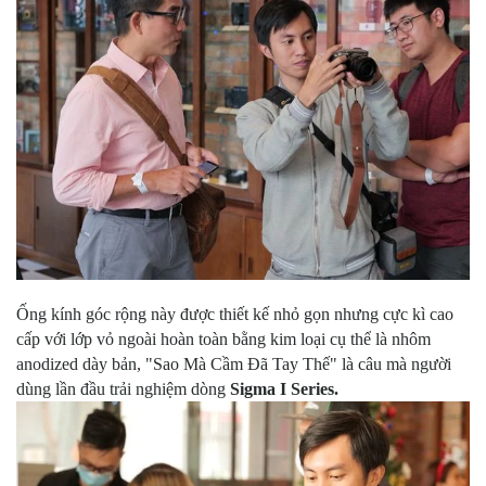
Ống kính góc rộng này được thiết kế nhỏ gọn nhưng cực kì cao
cấp với lớp vỏ ngoài hoàn toàn bằng kim loại cụ thể là nhôm
anodized dày bản, "Sao Mà Cầm Đã Tay Thế" là câu mà người
dùng lần đầu trải nghiệm dòng
Sigma I Series.