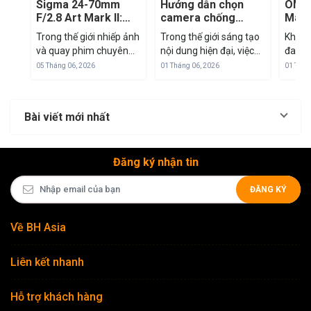
Sigma 24-70mm
Hướng dẫn chọn
OM S
F/2.8 Art Mark II:
camera chống
Mark 
'Tiêu Cự Vàng' Để
nước: TG-7 vs
mirr
Trong thế giới nhiếp ảnh
Trong thế giới sáng tạo
Khi th
Tác Nghiệp Trong
GoPro vs DJI
M43
và quay phim chuyên
nội dung hiện đại, việc
đang 
Mọi Tình Huống
nghiệp, dải tiêu cự 24-
sở hữu một thiết bị nhỏ
đua cả
05 Tháng 06, 2026
01 Tháng 06, 2026
01 Thán
70mm luôn được coi là
gọn nhưng mạnh mẽ là
frame
"tiêu chuẩn vàng". Đây
ưu tiên hàng đầu. Cuối
SYSTE
là dải tiêu cự "all-in-one"
năm 2024, thị trường
Olymp
Bài viết mới nhất
có thể đáp ứng từ
máy ảnh hành động
với c
phong cảnh rộng...
và...
mình: 
Đăng ký nhận tin
ĐĂNG KÝ
Về BH Asia
Liên kết nhanh
Hỗ trợ khách hàng