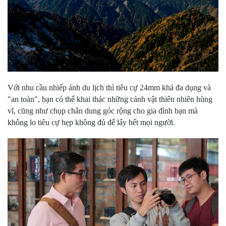
Với nhu cầu nhiếp ảnh du lịch thì tiêu cự 24mm khá đa dụng và
"an toàn", bạn có thể khai thác những cảnh vật thiên nhiên hùng
vĩ, cũng như chụp chân dung góc rộng cho gia đình bạn mà
không lo tiêu cự hẹp không đủ để lấy hết mọi người.