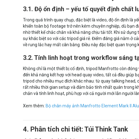
3.1. Độ ổn định – yếu tố quyết định chất 
Trong quá trình quay chụp, đặc biệt là video, độ ổn định là 
khiến toàn bộ footage trở nên kém chuyên nghiệp, dù bạn đa
nhờ thiết kế chắc chắn và khả năng chịu tải tốt. Khi sử dụn
sự khác biệt so với các tripod giá rẻ. Điểm đáng giá nằm ở c
về rung lắc hay mất cân bằng. Điều này đặc biệt quan trọng
3.2. Tính linh hoạt trong workflow sáng t
Không chỉ là một thiết bị cố định, tripod Manfrotto còn đóng
đến khả năng kết hợp với head quay video, tất cả đều giúp b
tripod cho nhiều mục đích khác nhau: từ quay talking head, 
rất nhiều thời gian setup và đảm bảo tính nhất quán trong 
chắn và tính linh hoạt, phù hợp với cả người mới lẫn người 
Xem thêm:
Bộ chân máy ảnh Manfrotto Element Mark II Al
4. Phân tích chi tiết: Túi Think Tank