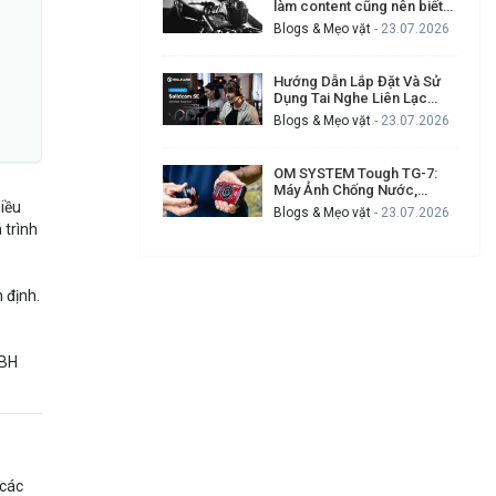
làm content cũng nên biết
để tạo video chuyên nghiệp
Blogs & Mẹo vặt
- 23.07.2026
hơn
Hướng Dẫn Lắp Đặt Và Sử
Dụng Tai Nghe Liên Lạc
Hollyland Solidcom SE Cho
Blogs & Mẹo vặt
- 23.07.2026
Ekip Quay Phim Đông Người
OM SYSTEM Tough TG-7:
Máy Ảnh Chống Nước,
hiều
Chống Va Đập Cho Ai
Blogs & Mẹo vặt
- 23.07.2026
Thường Xuyên Gặp Sự Cố
 trình
Khi Quay Ngoài Trời?
 định.
 BH
 các