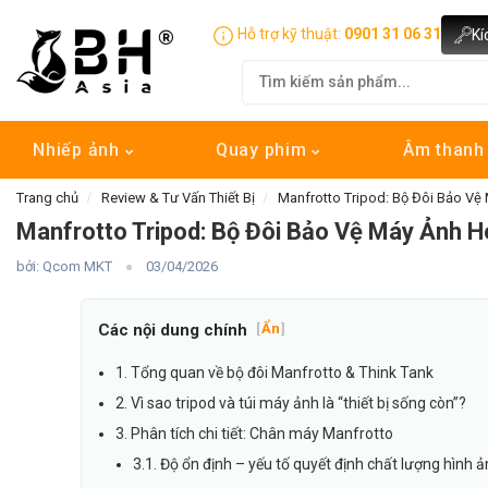
Hỗ trợ kỹ thuật:
0901 31 06 31
Kí
Nhiếp ảnh
Quay phim
Âm than
Trang chủ
Review & Tư Vấn Thiết Bị
Manfrotto Tripod: Bộ Đôi Bảo Vệ
Manfrotto Tripod: Bộ Đôi Bảo Vệ Máy Ảnh 
bởi: Qcom MKT
03/04/2026
Các nội dung chính
[
Ẩn
]
1. Tổng quan về bộ đôi Manfrotto & Think Tank
2. Vì sao tripod và túi máy ảnh là “thiết bị sống còn”?
3. Phân tích chi tiết: Chân máy Manfrotto
3.1. Độ ổn định – yếu tố quyết định chất lượng hình 