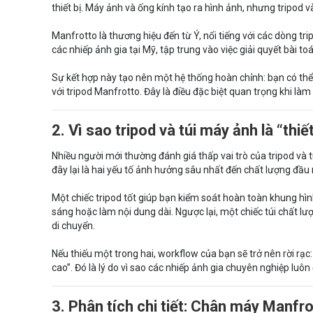
thiết bị. Máy ảnh và ống kính tạo ra hình ảnh, nhưng tripod 
Manfrotto là thương hiệu đến từ Ý, nổi tiếng với các dòng tr
các nhiếp ảnh gia tại Mỹ, tập trung vào việc giải quyết bài toá
Sự kết hợp này tạo nên một hệ thống hoàn chỉnh: bạn có thể 
với tripod Manfrotto. Đây là điều đặc biệt quan trọng khi làm 
2. Vì sao tripod và túi máy ảnh là “thi
Nhiều người mới thường đánh giá thấp vai trò của tripod và t
đây lại là hai yếu tố ảnh hưởng sâu nhất đến chất lượng đầu r
Một chiếc tripod tốt giúp bạn kiểm soát hoàn toàn khung hìn
sáng hoặc làm nội dung dài. Ngược lại, một chiếc túi chất lượn
di chuyển.
Nếu thiếu một trong hai, workflow của bạn sẽ trở nên rời rạc:
cao”. Đó là lý do vì sao các nhiếp ảnh gia chuyên nghiệp luô
3. Phân tích chi tiết: Chân máy Manfr