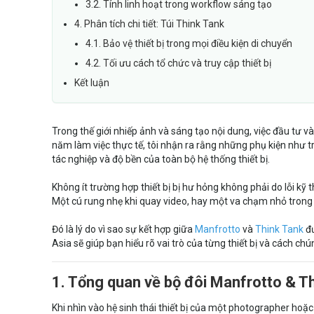
3.2. Tính linh hoạt trong workflow sáng tạo
4. Phân tích chi tiết: Túi Think Tank
4.1. Bảo vệ thiết bị trong mọi điều kiện di chuyển
4.2. Tối ưu cách tổ chức và truy cập thiết bị
Kết luận
Trong thế giới nhiếp ảnh và sáng tạo nội dung, việc đầu tư 
năm làm việc thực tế, tôi nhận ra rằng những phụ kiện như tr
tác nghiệp và độ bền của toàn bộ hệ thống thiết bị.
Không ít trường hợp thiết bị bị hư hỏng không phải do lỗi kỹ
Một cú rung nhẹ khi quay video, hay một va chạm nhỏ trong 
Đó là lý do vì sao sự kết hợp giữa
Manfrotto
và
Think Tank
đư
Asia sẽ giúp bạn hiểu rõ vai trò của từng thiết bị và cách c
1. Tổng quan về bộ đôi Manfrotto & T
Khi nhìn vào hệ sinh thái thiết bị của một photographer hoặc