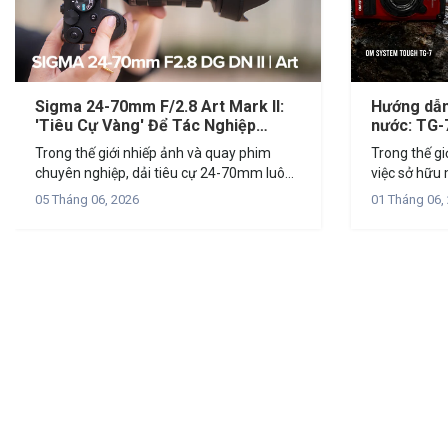
Sigma 24-70mm F/2.8 Art Mark II:
Hướng dẫ
'Tiêu Cự Vàng' Để Tác Nghiệp
nước: TG-
Trong Mọi Tình Huống
Trong thế giới nhiếp ảnh và quay phim
Trong thế gi
chuyên nghiệp, dải tiêu cự 24-70mm luôn
việc sở hữu 
được coi là "tiêu chuẩn vàng". Đây là dải
mạnh mẽ là 
05 Tháng 06, 2026
01 Tháng 06,
tiêu cự "all-in-one" có thể đáp ứng từ
2024, thị tr
phong cảnh rộng...