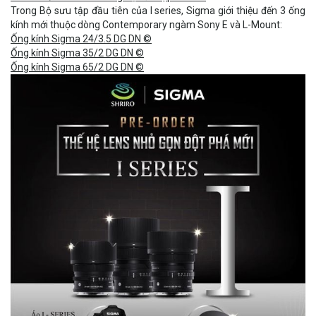
Trong Bộ sưu tập đầu tiên của I series, Sigma giới thiệu đến 3 ống
kính mới thuộc dòng Contemporary ngàm Sony E và L-Mount:
Ống kính Sigma 24/3.5 DG DN ©
Ống kính Sigma 35/2 DG DN ©
Ống kính Sigma 65/2 DG DN ©