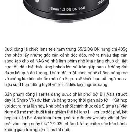
Cuối cùng là chiếc lens tele tầm trung 65/2 DG DN nặng chỉ 405g
cho phép lấy những góc cận cảnh độc đáo, mở ra nhiều tiếp cận
sáng tạo cho cả NAG và nhà làm phim nhờ khả năng chụp chi tiết
cực tốt, đặc biệt hiệu ứng bokeh lớn và tròn giúp bạn dễ dàng đạt
được kết quả ấn tượng. Thêm đó, một công nghệ chống bóng mờ
và chống lóa tiêu chuẩn mới của Sigma sẽ khiến bạn bất ngờ hơn vì
hiệu suất hoạt động tuyệt vời kể cả điều kiện ngược sáng.
Sản phẩm dòng I series đang được phân phối bởi BH Asia (trước
đây là Shriro VN) dự kiến về hàng trong thời gian sắp tới – Kết hợp
với đợt ra mắt lần này, Nhà phân phối chính thức của Sigma tại Việt
Nam đã mở một buổi trải nghiệm thế hệ lens I – series đột phá, kết
hợp sự kiện BH Asia khai trương và ra mắt showroom, văn phòng
mới vào sáng ngày 04/12/2020 nhằm hỗ trợ chăm sóc bảo hành,
không gian trải nghiệm lens tốt nhất.