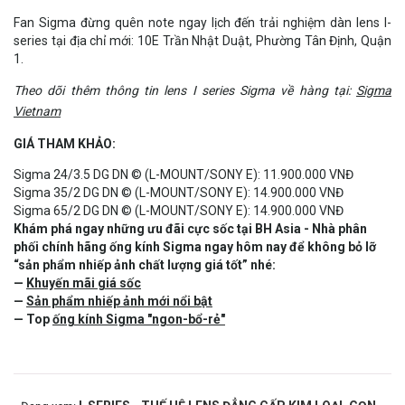
Fan Sigma đừng quên note ngay lịch đến trải nghiệm dàn lens I-
series tại địa chỉ mới: 10E Trần Nhật Duật, Phường Tân Định, Quận
1.
Theo dõi thêm thông tin lens I series Sigma về hàng tại:
Sigma
Vietnam
GIÁ THAM KHẢO:
Sigma 24/3.5 DG DN © (L-MOUNT/SONY E): 11.900.000 VNĐ
Sigma 35/2 DG DN © (L-MOUNT/SONY E): 14.900.000 VNĐ
Sigma 65/2 DG DN © (L-MOUNT/SONY E): 14.900.000 VNĐ
Khám phá ngay những ưu đãi cực sốc tại BH Asia - Nhà phân
phối chính hãng ống kính Sigma ngay hôm nay để không bỏ lỡ
“sản phẩm nhiếp ảnh chất lượng giá tốt” nhé:
—
Khuyến mãi giá sốc
—
Sản phẩm nhiếp ảnh mới nổi bật
— Top
ống kính Sigma "ngon-bổ-rẻ"