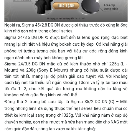
Ngoài ra, Sigma 45/2.8 DG DN được giới thiệu trước đó cũng là ống
kính nhỏ gọn nằm trong dòng I series.
là lens góc rộng đặc biệt
Sigma 24/3.5 DG DN © được biết đến
mang lại chi tiết và hiệu ứng bokeh cực kỳ đẹp. Có khả năng giải
phóng trí tưởng tượng của bạn với tiêu cự góc rộng đáng kinh
ngạc dành cho máy ảnh không gương lật.
Sigma 24/3.5 DG DN mặc dù có kích thước nhỏ chỉ 225g (L -
Mount) và 230g (Sony E Mount) nhưng có hiệu suất được cải
tiến tốt nhất, mang lại độ phân giải cao tuyệt vời. Với khoảng
cách lấy nét tối thiểu rất ngắn khoảng 10cm và tỷ lệ tái tạo màu
tối đa 1: 2, cho kết quả ấn tượng mà không cần lo lắng về
khoảng cách giữa ống kính và chủ thể.
Đứng thứ 2 trong bộ sưu tâp là
Sigma 35/2 DG DN (C) – Một
trong những lens đa dụng thuộc thế hệ I series tiêu chuẩn mới có
thiết kế kim loại sang trọng chỉ 325g. Với khả năng nằm ở cấp độ
chuyên nghiệp, gọn nhẹ, mượt mà hứa hẹn mang đến cho NAG một
cảm giác độc đáo, sáng tạo vươn xa khi tác nghiệp.