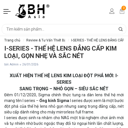
0
Trang chủ
Review & Tư Vấn Thiết Bị
I-SERIES - THẾ HỆ LENS ĐẲNG CẤP 
I-SERIES - THẾ HỆ LENS ĐẲNG CẤP KIM
LOẠI, GỌN NHẸ VÀ SẮC NÉT
bởi: Admin
26/01/2026
XUẤT HIỆN THẾ HỆ LENS KIM LOẠI ĐỘT PHÁ MỚI: I-
SERIES
SANG TRỌNG – NHỎ GỌN – SIÊU SẮC NÉT
Đêm 01/12/2020, Sigma chính thức tung ra dàn lens thế hệ mới
mang tên I series –
Ống kính Sigma
I series được xem là một bước
đột phá của thế hệ lens nhỏ gọn nhưng sang trọng đẳng cấp, nét
siêu cấp dành riêng cho máy mirrorless full frame.
I series được sinh ra nhằm cho NAG một trải nghiệm chơi ảnh mới
và tự nhiên nhờ bước ngoặc thay đổi từ ngoại hình lẫn chất lượng,