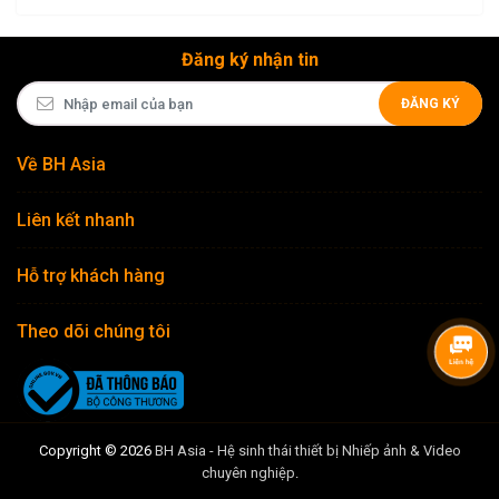
phong cảnh rộng...
và...
mình: 
Đăng ký nhận tin
ĐĂNG KÝ
Về BH Asia
Liên kết nhanh
Hỗ trợ khách hàng
Theo dõi chúng tôi
Copyright © 2026
BH Asia - Hệ sinh thái thiết bị Nhiếp ảnh & Video
chuyên nghiệp
.