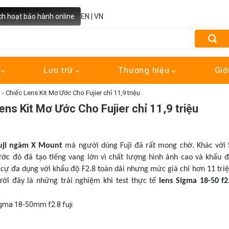
ch hoạt bảo hành online
EN
|
VN
h
Lưu trữ
Thương hiệu
Giớ
- Chiếc Lens Kit Mơ Ước Cho Fujier chỉ 11,9 triệu
ns Kit Mơ Ước Cho Fujier chỉ 11,9 triệu
fuji ngàm X Mount
mà người dùng Fuji đã rất mong chờ. Khác với
c đó đã tạo tiếng vang lớn vì chất lượng hình ảnh cao và khẩu đ
u cự đa dụng với khẩu độ F2.8 toàn dải nhưng mức giá chỉ hơn 11 triệ
ới đây là những trải nghiệm khi test thực tế
lens Sigma 18-50 f2.