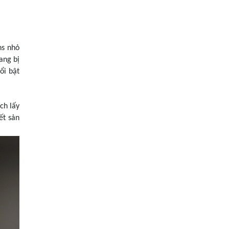
ns nhỏ
ang bị
ổi bật
ch lấy
ết sản