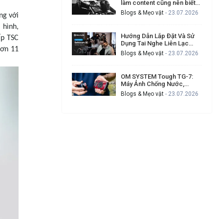
làm content cũng nên biết
để tạo video chuyên nghiệp
Blogs & Mẹo vặt
- 23.07.2026
ng với
hơn
 hình,
Hướng Dẫn Lắp Đặt Và Sử
ấp TSC
Dụng Tai Nghe Liên Lạc
hơn 11
Hollyland Solidcom SE Cho
Blogs & Mẹo vặt
- 23.07.2026
Ekip Quay Phim Đông Người
OM SYSTEM Tough TG-7:
Máy Ảnh Chống Nước,
Chống Va Đập Cho Ai
Blogs & Mẹo vặt
- 23.07.2026
Thường Xuyên Gặp Sự Cố
Khi Quay Ngoài Trời?