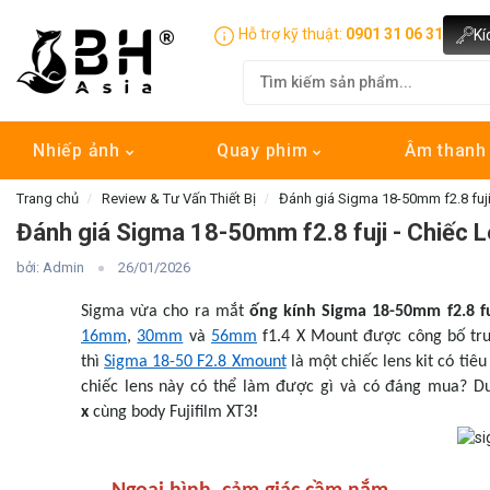
Hỗ trợ kỹ thuật:
0901 31 06 31
Kí
Nhiếp ảnh
Quay phim
Âm than
Trang chủ
Review & Tư Vấn Thiết Bị
Đánh giá Sigma 18-50mm f2.8 fuji 
Đánh giá Sigma 18-50mm f2.8 fuji - Chiếc Le
bởi: Admin
26/01/2026
Sigma vừa cho ra mắt
ống kính Sigma 18-50mm f2.8 
16mm
,
30mm
và
56mm
f1.4 X Mount được công bố trướ
thì
Sigma 18-50 F2.8 Xmount
là một chiếc lens kit có tiê
chiếc lens này có thể làm được gì và có đáng mua? Dư
x
cùng body Fujifilm XT3
!