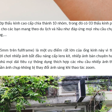
ớp thấu kính cao cấp chia thành 10 nhóm, trong đó có 03 thấu kính p
ng cho các bạn mang theo du lịch và hầu như đáp ứng mọi nhu cầu ch
g,...
5mm trên fullframe) là một ưu điểm rất lớn của ống kính này vì t
i chơi nhiếp ảnh bắt đầu nâng cấp lens kit, nhiếp ảnh bán chuyên h
o phủ mọi dải tiêu cự thông dụng thích hợp các nhu cầu nhiếp ảnh 
hần ảnh chụp không bị thay đổi ánh sáng khi thao tác zoom.