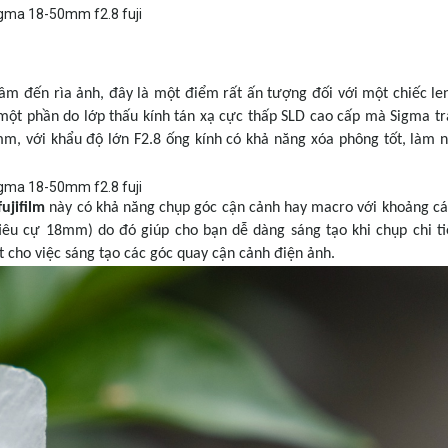
tâm đến rìa ảnh, đây là một điểm rất ấn tượng đối với một chiếc le
một phần do lớp thấu kính tán xạ cực thấp SLD cao cấp mà Sigma tr
50mm, với khẩu độ lớn F2.8 ống kính có khả năng xóa phông tốt, làm n
ujifilm
này có khả năng chụp góc cận cảnh hay macro với khoảng cá
 tiêu cự 18mm) do đó giúp cho bạn dễ dàng sáng tạo khi chụp chi ti
tốt cho việc sáng tạo các góc quay cận cảnh điện ảnh.