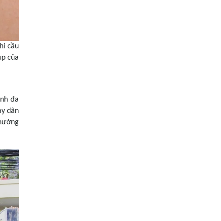
hi cầu
ụp của
ính đa
ay dân
thường