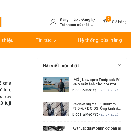
0
Đăng nhập / Đăng ký
Giỏ hàng
Tài khoản của tôi
i thiệu
Tin tức
Hệ thống cửa hàng
Bài viết mới nhất
[MỚI] Lowepro Fastpack IV:
 Sigma
Balo máy ảnh cho creator
cần đi nhanh, lấy máy nhanh
ộ lớn,
Blogs & Mẹo vặt
- 29.07.2026
u, vậy
8 fuji
Review Sigma 16-300mm
F3.5-6.7 DC OS: Ống kính du
lịch đa dụng có đáng mua?
Blogs & Mẹo vặt
- 23.07.2026
Kỹ thuật quay phim cơ bản ai