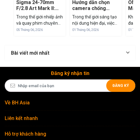
Sigma 24-70mm
Hướng dẫn chọn
OM S
F/2.8 Art Mark II:
camera chống
Mark 
'Tiêu Cự Vàng' Để
nước: TG-7 vs
mirr
Trong thế giới nhiếp ảnh
Trong thế giới sáng tạo
Khi th
Tác Nghiệp Trong
GoPro vs DJI
M43
và quay phim chuyên
nội dung hiện đại, việc
đang 
Mọi Tình Huống
nghiệp, dải tiêu cự 24-
sở hữu một thiết bị nhỏ
đua cả
05 Tháng 06, 2026
01 Tháng 06, 2026
01 Thán
70mm luôn được coi là
gọn nhưng mạnh mẽ là
frame
"tiêu chuẩn vàng". Đây
ưu tiên hàng đầu. Cuối
SYSTE
là dải tiêu cự "all-in-one"
năm 2024, thị trường
Olymp
Bài viết mới nhất
có thể đáp ứng từ
máy ảnh hành động
với c
phong cảnh rộng...
và...
mình: 
Đăng ký nhận tin
ĐĂNG KÝ
Về BH Asia
Liên kết nhanh
Hỗ trợ khách hàng