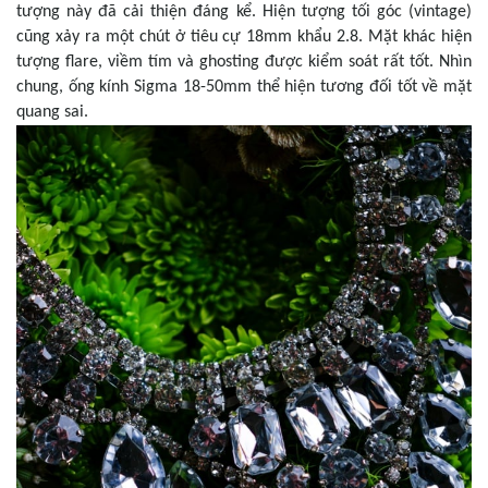
tượng này đã cải thiện đáng kể. Hiện tượng tối góc (vintage)
cũng xảy ra một chút ở tiêu cự 18mm khẩu 2.8. Mặt khác hiện
tượng flare, viềm tím và ghosting được kiểm soát rất tốt. Nhìn
chung, ống kính Sigma 18-50mm thể hiện tương đối tốt về mặt
quang sai.