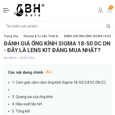
0
Trang chủ
Review & Tư Vấn Thiết Bị
ĐÁNH GIÁ ỐNG KÍNH SIGMA 18-50 D
ĐÁNH GIÁ ỐNG KÍNH SIGMA 18-50 DC DN
- ĐÂY LÀ LENS KIT ĐÁNG MUA NHẤT?
bởi: Admin
26/01/2026
Các nội dung chính
[
Ẩn
]
1. Cảm giác cầm nắm ống kính Sigma 18-50/2.8 DC DN (C)
3. Quang sai của ống kính
4. Hiệu suất lấy nét
5. Tổng kết