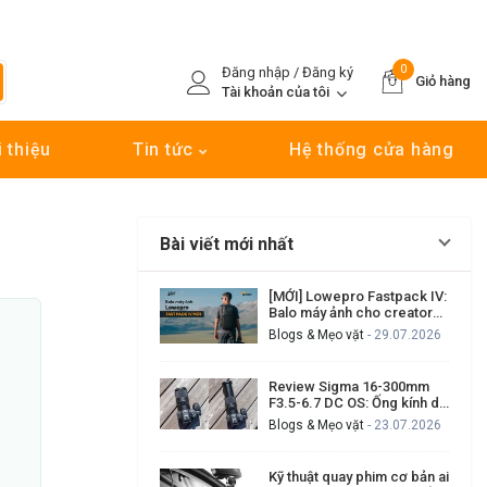
0
Đăng nhập / Đăng ký
Giỏ hàng
Tài khoản của tôi
i thiệu
Tin tức
Hệ thống cửa hàng
Bài viết mới nhất
[MỚI] Lowepro Fastpack IV:
Balo máy ảnh cho creator
cần đi nhanh, lấy máy nhanh
Blogs & Mẹo vặt
- 29.07.2026
Review Sigma 16-300mm
F3.5-6.7 DC OS: Ống kính du
lịch đa dụng có đáng mua?
Blogs & Mẹo vặt
- 23.07.2026
Kỹ thuật quay phim cơ bản ai