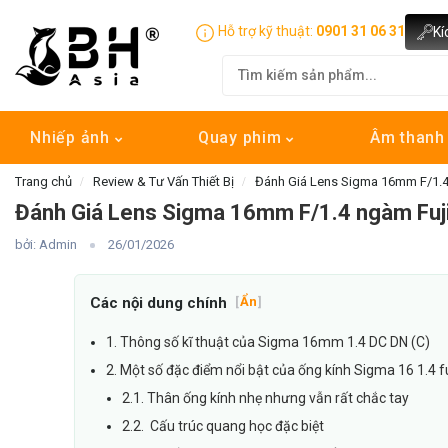
Hỗ trợ kỹ thuật:
0901 31 06 31
Kí
Nhiếp ảnh
Quay phim
Âm than
Trang chủ
Review & Tư Vấn Thiết Bị
Đánh Giá Lens Sigma 16mm F/1.4
Đánh Giá Lens Sigma 16mm F/1.4 ngàm Fuji
bởi: Admin
26/01/2026
Các nội dung chính
[
Ẩn
]
1. Thông số kĩ thuật của Sigma 16mm 1.4 DC DN (C)
2. Một số đặc điểm nổi bật của ống kính Sigma 16 1.4 fu
2.1. Thân ống kính nhẹ nhưng vẫn rất chắc tay
2.2. Cấu trúc quang học đặc biệt