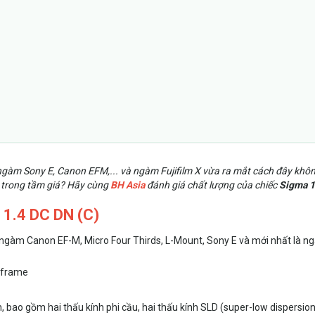
ngàm Sony E, Canon EFM,... và ngàm Fujifilm X vừa ra mắt cách đây khôn
 trong tầm giá? Hãy cùng
BH Asia
đánh giá chất lượng của chiếc
Sigma 
 1.4 DC DN (C)
ngàm Canon EF-M, Micro Four Thirds, L-Mount, Sony E và mới nhất là n
llframe
bao gồm hai thấu kính phi cầu, hai thấu kính SLD (super-low dispersion