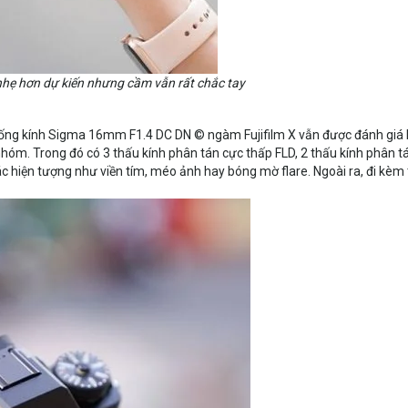
nhẹ hơn dự kiến nhưng cầm vẫn rất chắc tay
 ống kính Sigma 16mm F1.4 DC DN © ngàm Fujifilm X vẫn được đánh giá
nhóm. Trong đó có 3 thấu kính phân tán cực thấp FLD, 2 thấu kính phân t
 các hiện tượng như viền tím, méo ảnh hay bóng mờ flare. Ngoài ra, đi kèm