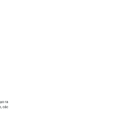
tạo ra
h, các