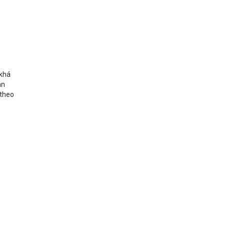
 khá
án
 theo