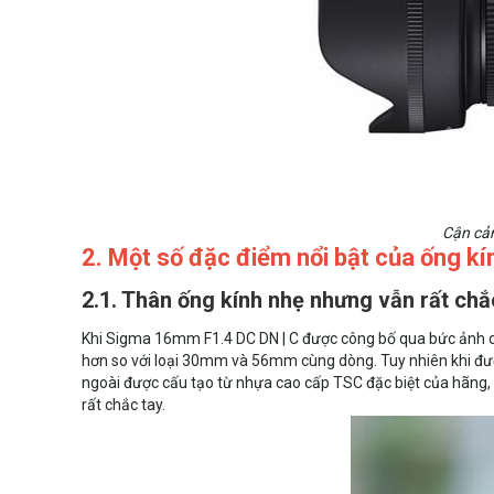
Cận cản
2. Một số đặc điểm nổi bật của ống kí
2.1. Thân ống kính nhẹ nhưng vẫn rất chắ
Khi Sigma 16mm F1.4 DC DN | C được công bố qua bức ảnh ch
hơn so với loại 30mm và 56mm cùng dòng. Tuy nhiên khi đư
ngoài được cấu tạo từ nhựa cao cấp TSC đặc biệt của hãng,
rất chắc tay.