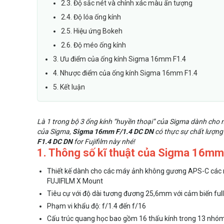
2.3. Độ sắc nét và chính xác màu ấn tượng
2.4. Độ lóa ống kính
2.5. Hiệu ứng Bokeh
2.6. Độ méo ống kính
3. Ưu điểm của ống kính Sigma 16mm F1.4
4. Nhược điểm của ống kính Sigma 16mm F1.4
5. Kết luận
Là 1 trong bộ 3 ống kính “huyền thoại” của Sigma dành cho 
của Sigma,
Sigma 16mm F/1.4 DC DN
có thực sự chất lượng
F1.4 DC DN
for Fujifilm này nhé!
1. Thông số kĩ thuật của Sigma 16mm
Thiết kế dành cho các máy ảnh không gương APS-C các 
FUJIFILM X Mount
Tiêu cự với độ dài tương đương 25,6mm với cảm biến fu
Phạm vi khẩu độ: f/1.4 đến f/16
Cấu trúc quang học bao gồm 16 thấu kính trong 13 nhóm, 