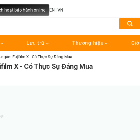
ch hoạt bảo hành online
EN
|
VN
h
Lưu trữ
Thương hiệu
Giớ
 ngàm Fujifilm X - Có Thực Sự Đáng Mua
film X - Có Thực Sự Đáng Mua
ji