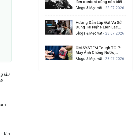
làm content cũng nên biết
để tạo video chuyên nghiệp
Blogs & Mẹo vặt
- 23.07.2026
hơn
Hướng Dẫn Lắp Đặt Và Sử
Dụng Tai Nghe Liên Lạc
Hollyland Solidcom SE Cho
Blogs & Mẹo vặt
- 23.07.2026
Ekip Quay Phim Đông Người
OM SYSTEM Tough TG-7:
Máy Ảnh Chống Nước,
Chống Va Đập Cho Ai
Blogs & Mẹo vặt
- 23.07.2026
Thường Xuyên Gặp Sự Cố
Khi Quay Ngoài Trời?
g lâu
16
gàm
 - tán