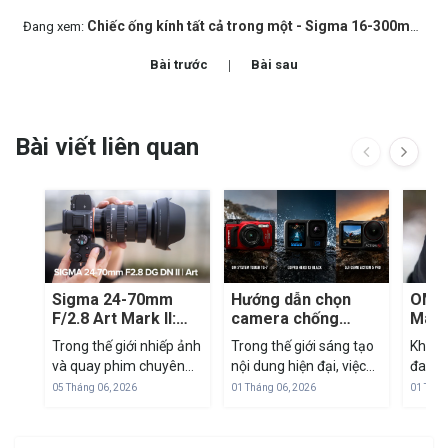
Chiếc ống kính tất cả trong một - Sigma 16-300mm F3.5-6.7 DC OS
Đang xem:
Bài trước
Bài sau
Bài viết liên quan
Sigma 24-70mm
Hướng dẫn chọn
OM S
F/2.8 Art Mark II:
camera chống
Mark 
'Tiêu Cự Vàng' Để
nước: TG-7 vs
mirr
Trong thế giới nhiếp ảnh
Trong thế giới sáng tạo
Khi th
Tác Nghiệp Trong
GoPro vs DJI
M43
và quay phim chuyên
nội dung hiện đại, việc
đang 
Mọi Tình Huống
nghiệp, dải tiêu cự 24-
sở hữu một thiết bị nhỏ
đua cả
05 Tháng 06, 2026
01 Tháng 06, 2026
01 Thán
70mm luôn được coi là
gọn nhưng mạnh mẽ là
frame
"tiêu chuẩn vàng". Đây
ưu tiên hàng đầu. Cuối
SYSTE
là dải tiêu cự "all-in-one"
năm 2024, thị trường
Olymp