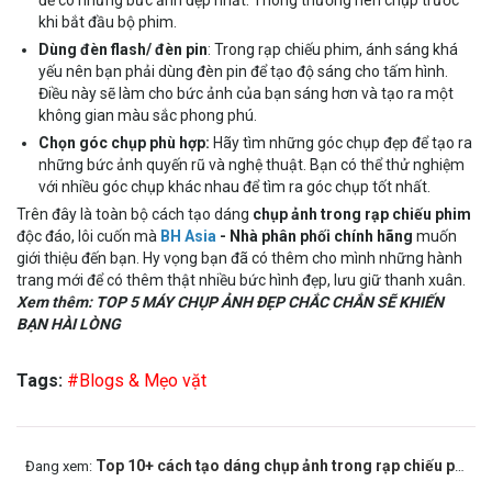
khi bắt đầu bộ phim.
Dùng đèn flash/ đèn pin
: Trong rạp chiếu phim, ánh sáng khá
yếu nên bạn phải dùng đèn pin để tạo độ sáng cho tấm hình.
Điều này sẽ làm cho bức ảnh của bạn sáng hơn và tạo ra một
không gian màu sắc phong phú.
Chọn góc chụp phù hợp:
Hãy tìm những góc chụp đẹp để tạo ra
những bức ảnh quyến rũ và nghệ thuật. Bạn có thể thử nghiệm
với nhiều góc chụp khác nhau để tìm ra góc chụp tốt nhất.
Trên đây là toàn bộ cách tạo dáng
chụp ảnh trong rạp chiếu phim
độc đáo, lôi cuốn mà
BH Asia
- Nhà phân phối chính hãng
muốn
giới thiệu đến bạn. Hy vọng bạn đã có thêm cho mình những hành
trang mới để có thêm thật nhiều bức hình đẹp, lưu giữ thanh xuân.
Xem thêm: TOP 5
MÁY CHỤP ẢNH
ĐẸP CHẮC CHẮN SẼ KHIẾN
BẠN HÀI LÒNG
Tags:
#Blogs & Mẹo vặt
Top 10+ cách tạo dáng chụp ảnh trong rạp chiếu phim cực cool ngầu
Đang xem: