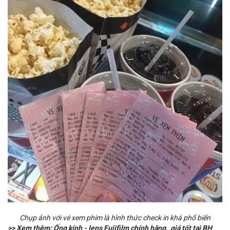
Chụp ảnh với vé xem phim là hình thức check in khá phổ biến
>> Xem thêm: Ống kính -
lens Fujifilm
chính hãng, giá tốt tại BH