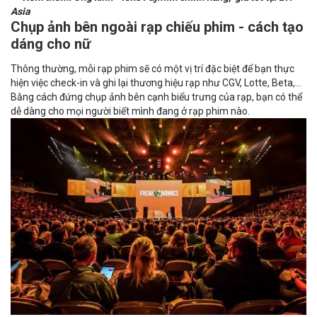
Asia
Chụp ảnh bên ngoài rạp chiếu phim - cách tạo
dáng cho nữ
Thông thường, mỗi rạp phim sẽ có một vị trí đặc biệt để bạn thực
hiện việc check-in và ghi lại thương hiệu rạp như CGV, Lotte, Beta,...
Bằng cách đứng chụp ảnh bên cạnh biểu trưng của rạp, bạn có thể
dễ dàng cho mọi người biết mình đang ở rạp phim nào.