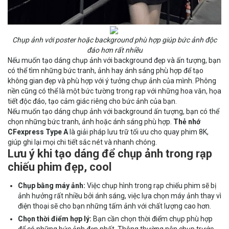
Chụp ảnh với poster hoặc background phù hợp giúp bức ảnh độc
đáo hơn rất nhiều
Nếu muốn tạo dáng chụp ảnh với background đẹp và ấn tượng, bạn
có thể tìm những bức tranh, ảnh hay ánh sáng phù hợp để tạo
không gian đẹp và phù hợp với ý tưởng chụp ảnh của mình. Phông
nền cũng có thể là một bức tường trong rạp với những hoa văn, họa
tiết độc đáo, tạo cảm giác riêng cho bức ảnh của bạn.
Nếu muốn tạo dáng chụp ảnh với background ấn tượng, bạn có thể
chọn những bức tranh, ảnh hoặc ánh sáng phù hợp.
Thẻ nhớ
CFexpress Type A
là giải pháp lưu trữ tối ưu cho quay phim 8K,
giúp ghi lại mọi chi tiết sắc nét và nhanh chóng.
Lưu ý khi tạo dáng để chụp ảnh trong rạp
chiếu phim đẹp, cool
Chụp bằng
máy ảnh
:
Việc chụp hình trong rạp chiếu phim sẽ bị
ảnh hưởng rất nhiều bởi ánh sáng, việc lựa chọn máy ảnh thay vì
điện thoại sẽ cho bạn những tấm ảnh với chất lượng cao hơn.
Chọn thời điểm hợp lý:
Bạn cần chọn thời điểm chụp phù hợp
để có những bức ảnh đẹp nhất. Thông thường nên chụp trước