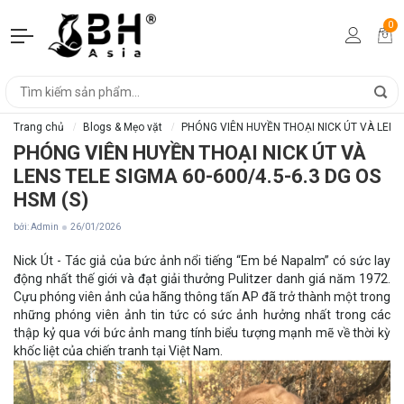
0
Trang chủ
Blogs & Mẹo vặt
PHÓNG VIÊN HUYỀN THOẠI NICK ÚT VÀ LENS T
PHÓNG VIÊN HUYỀN THOẠI NICK ÚT VÀ
LENS TELE SIGMA 60-600/4.5-6.3 DG OS
HSM (S)
bởi: Admin
26/01/2026
Nick Út - Tác giả của bức ảnh nổi tiếng “Em bé Napalm” có sức lay
động nhất thế giới và đạt giải thưởng Pulitzer danh giá năm 1972.
Cựu phóng viên ảnh của hãng thông tấn AP đã trở thành một trong
những phóng viên ảnh tin tức có sức ảnh hưởng nhất trong các
thập kỷ qua với bức ảnh mang tính biểu tượng mạnh mẽ về thời kỳ
khốc liệt của chiến tranh tại Việt Nam.