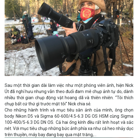
Sau một thời gian dài làm việc như một phóng viên ảnh, hiện Nick
Út đã nghỉ hưu nhưng vẫn theo đuổi đam mê chụp ảnh tự do, dành
nhiều thời gian chụp động vật hoang dã và thiên nhiên. “Tôi thích
chụp bất cứ thứ gì trước mặt tôi” Nick chia sẻ.
Cho những hành trình và mục tiêu săn ảnh của mình, ông chọn
body Nikon D5 và Sigma 60-600/4.5-6.3 DG OS HSM cùng Sigma
100-400/5-6.3 DG DN OS. Cả hai ống kính đều rất linh hoạt và sắc
nét. Với mục tiêu chụp những bức ảnh phía xa như cá heo nhảy dọc
trên thuyền, máy bay đang bay qua mặt trăng,…