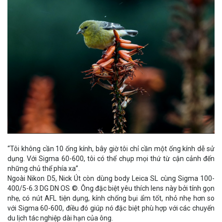
“Tôi không cần 10 ống kính, bây giờ tôi chỉ cần một ống kính dễ sử
dụng. Với Sigma 60-600, tôi có thể chụp mọi thứ từ cận cảnh đến
những chủ thể phía xa”.
Ngoài Nikon D5, Nick Út còn dùng body Leica SL cùng
Sigma 100-
400/5-6.3 DG DN OS ©
. Ông đặc biệt yêu thích lens này bởi tính gọn
nhẹ, có nút AFL tiện dụng, kính chống bụi ẩm tốt, nhỏ nhẹ hơn so
với Sigma 60-600, điều đó giúp nó đặc biệt phù hợp với các chuyến
du lịch tác nghiệp dài hạn của ông.