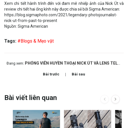
Xem chi tiết hành trình đến với đam mê nhiếp ảnh của Nick Út và
review chi tiết hai ống kính này được chia sẻ bởi Sigma American:
https://blog.sigmaphoto.com/2021/legendary-photojournalist-
nick-ut-from-past-to-present
Nguồn: Sigma American
Tags:
#Blogs & Mẹo vặt
PHÓNG VIÊN HUYỀN THOẠI NICK ÚT VÀ LENS TELE SIGMA 60-600/4.5-6.3 DG OS HSM (S)
Đang xem:
Bài trước
Bài sau
Bài viết liên quan