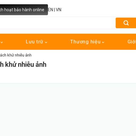
ch hoạt bảo hành online
EN
|
VN
h
Lưu trữ
Thương hiệu
Giớ
cách khử nhiễu ảnh
ch khử nhiễu ảnh