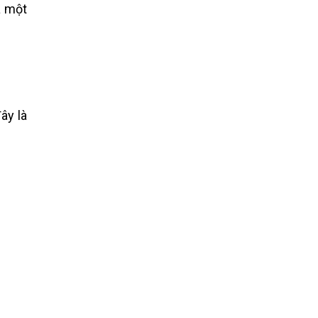
a một
ây là