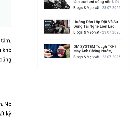
làm content cũng nên biết
để tạo video chuyên nghiệp
Blogs & Mẹo vặt
- 23.07.2026
hơn
Hướng Dẫn Lắp Đặt Và Sử
Dụng Tai Nghe Liên Lạc
Hollyland Solidcom SE Cho
Blogs & Mẹo vặt
- 23.07.2026
Ekip Quay Phim Đông Người
 tâm.
OM SYSTEM Tough TG-7:
à khó
Máy Ảnh Chống Nước,
Chống Va Đập Cho Ai
Blogs & Mẹo vặt
- 23.07.2026
 cũng
Thường Xuyên Gặp Sự Cố
Khi Quay Ngoài Trời?
h. Nó
ất kỳ