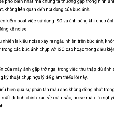
oise phổ biến nhất mà chúng ta thường gặp trong hình ản
ất, không liên quan đến nội dung của bức ảnh.
nên kiểm soát việc sử dụng ISO và ánh sáng khi chụp ảnh
 đáng kể noise.
 nhiên là kiểu noise xảy ra ngẫu nhiên trên bức ảnh, khô
 trong các bức ảnh chụp với ISO cao hoặc trong điều kiệ
n của máy ảnh gặp trở ngại trong việc thu thập đủ ánh 
kỹ thuật chụp hợp lý để giảm thiểu lỗi này.
iểu hiện qua sự phân tán màu sắc không đồng nhất tron
 mất đi tính chính xác về màu sắc, noise màu là một y
nh.