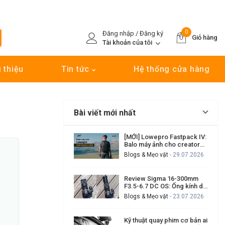
0
Đăng nhập / Đăng ký
Giỏ hàng
Tài khoản của tôi
i thiệu
Tin tức
Hệ thống cửa hàng
Bài viết mới nhất
[MỚI] Lowepro Fastpack IV:
Balo máy ảnh cho creator
cần đi nhanh, lấy máy nhanh
Blogs & Mẹo vặt
- 29.07.2026
Review Sigma 16-300mm
F3.5-6.7 DC OS: Ống kính du
lịch đa dụng có đáng mua?
Blogs & Mẹo vặt
- 23.07.2026
Kỹ thuật quay phim cơ bản ai