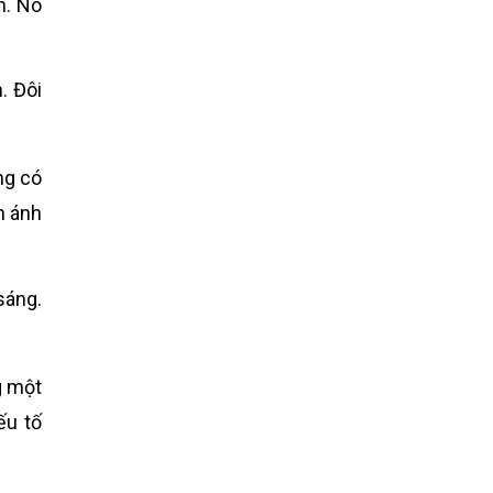
h. Nó
. Đôi
ng có
n ánh
sáng.
g một
ếu tố