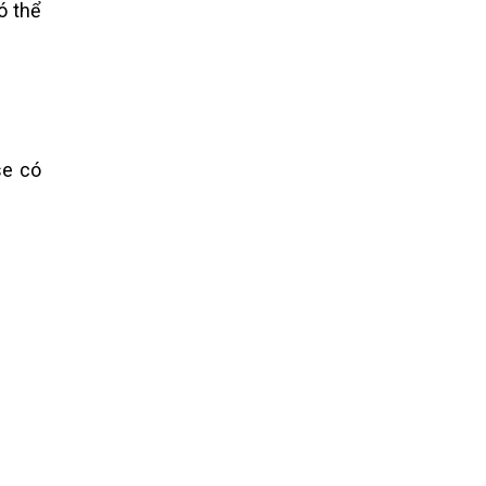
ó thể
se có