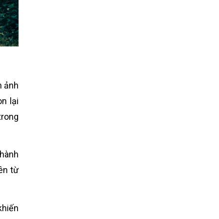
m ảnh
n lại
trong
thành
ên từ
khiến