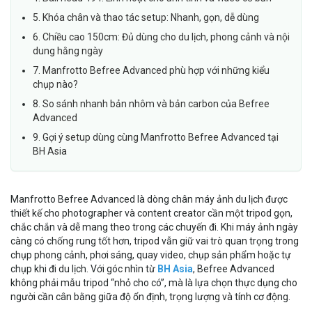
5. Khóa chân và thao tác setup: Nhanh, gọn, dễ dùng
6. Chiều cao 150cm: Đủ dùng cho du lịch, phong cảnh và nội
dung hằng ngày
7. Manfrotto Befree Advanced phù hợp với những kiểu
chụp nào?
8. So sánh nhanh bản nhôm và bản carbon của Befree
Advanced
9. Gợi ý setup dùng cùng Manfrotto Befree Advanced tại
BH Asia
Manfrotto Befree Advanced là dòng chân máy ảnh du lịch được
thiết kế cho photographer và content creator cần một tripod gọn,
chắc chắn và dễ mang theo trong các chuyến đi. Khi máy ảnh ngày
càng có chống rung tốt hơn, tripod vẫn giữ vai trò quan trọng trong
chụp phong cảnh, phơi sáng, quay video, chụp sản phẩm hoặc tự
chụp khi đi du lịch. Với góc nhìn từ
BH Asia
, Befree Advanced
không phải mẫu tripod “nhỏ cho có”, mà là lựa chọn thực dụng cho
người cần cân bằng giữa độ ổn định, trọng lượng và tính cơ động.