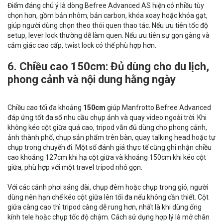
Điểm đáng chú ý là dòng Befree Advanced AS hiện có nhiều tùy
chọn hơn, gồm bản nhôm, bản carbon, khóa xoay hoặc khóa gạt,
giúp người dùng chọn theo thói quen thao tác. Nếu ưu tiên tốc độ
setup, lever lock thường dễ làm quen. Nếu ưu tiên sự gọn gàng và
cảm giác cao cấp, twist lock có thể phù hợp hơn.
6. Chiều cao 150cm: Đủ dùng cho du lịch,
phong cảnh và nội dung hằng ngày
Chiều cao tối đa khoảng
150cm
giúp Manfrotto Befree Advanced
đáp ứng tốt đa số nhu cầu chụp ảnh và quay video ngoài trời. Khi
không kéo cột giữa quá cao, tripod vẫn đủ dùng cho phong cảnh,
ảnh thành phố, chụp sản phẩm trên bàn, quay talking head hoặc tự
chụp trong chuyến đi. Một số đánh giá thực tế cũng ghi nhận chiều
cao khoảng 127cm khi hạ cột giữa và khoảng 150cm khi kéo cột
giữa, phù hợp với một travel tripod nhỏ gọn.
Với các cảnh phơi sáng dài, chụp đêm hoặc chụp trong gió, người
dùng nên hạn chế kéo cột giữa lên tối đa nếu không cần thiết. Cột
giữa càng cao thì tripod càng dễ rung hơn, nhất là khi dùng ống
kính tele hoặc chụp tốc độ chậm. Cách sử dụng hợp lý là mở chân