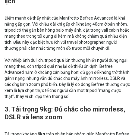
lịch
Điểm mạnh dễ thấy nhất của Manfrotto Befree Advanced là khả
năng gấp gọn. Với chiều dài khi gấp chỉ khoảng 40cm ở bản nhôm,
tripod có thể gắn bên hông balo máy ảnh, đặt trong vali cabin hoặc
mang theo trong túi đựng đi kèm mà không chiếm quá nhiều diện
tích. Điều này đặc biệt hữu ích với travel photographer, người
thường phải cân nhắc từng món đồ trước mỗi chuyến đi.
Với nhiếp ảnh du lịch, tripod quá lớn thường khiến người dùng ngại
mang theo, còn tripod quá nhẹ lại dễ thiếu ổn định. Befree
Advanced nằm ở khoảng cân bằng hơn: đủ gọn để không trở thành
gánh nặng, nhưng vẫn đủ chắc cho máy ảnh mirrorless, DSLR và
các ống kính zoom phổ biến. Đây là lý do dòng Befree thường được
xem là lựa chọn thực tế cho người cần một tripod “mang được
thật”, thay vì chỉ đẹp trên thông số.
3. Tải trọng 9kg: Đủ chắc cho mirrorless,
DSLR và lens zoom
Tải trọng khoảng
9kg
trên phiên bản nhôm giúp Manfrotto Befree