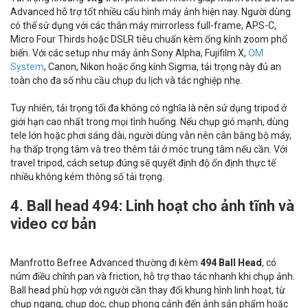
Advanced hỗ trợ tốt nhiều cấu hình máy ảnh hiện nay. Người dùng
có thể sử dụng với các thân máy mirrorless full-frame, APS-C,
Micro Four Thirds hoặc DSLR tiêu chuẩn kèm ống kính zoom phổ
biến. Với các setup như máy ảnh Sony Alpha, Fujifilm X,
OM
System
, Canon, Nikon hoặc ống kính Sigma, tải trọng này đủ an
toàn cho đa số nhu cầu chụp du lịch và tác nghiệp nhẹ.
Tuy nhiên, tải trọng tối đa không có nghĩa là nên sử dụng tripod ở
giới hạn cao nhất trong mọi tình huống. Nếu chụp gió mạnh, dùng
tele lớn hoặc phơi sáng dài, người dùng vẫn nên cân bằng bộ máy,
hạ thấp trọng tâm và treo thêm tải ở móc trung tâm nếu cần. Với
travel tripod, cách setup đúng sẽ quyết định độ ổn định thực tế
nhiều không kém thông số tải trọng.
4. Ball head 494: Linh hoạt cho ảnh tĩnh và
video cơ bản
Manfrotto Befree Advanced thường đi kèm
494 Ball Head
, có
núm điều chỉnh pan và friction, hỗ trợ thao tác nhanh khi chụp ảnh.
Ball head phù hợp với người cần thay đổi khung hình linh hoạt, từ
chụp ngang, chụp dọc, chụp phong cảnh đến ảnh sản phẩm hoặc