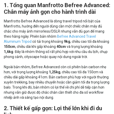
1. Tổng quan Manfrotto Befree Advanced:
Chân máy ảnh gọn cho hành trình dài
Manfrotto Befree Advanced là dòng travel tripod nổi bật của
Manfrotto, hướng đến người dùng cần một chiếc chân máy đủ
chắc cho máy ảnh mirrorless/DSLR nhưng vẫn đủ gọn để mang
theo hằng ngày. Phiên bản nhôm
Befree Advanced Travel
Aluminum Tripod
có tải trọng khoảng
9kg
, chiều cao tối đa khoảng
150cm
, chiều dài khi gấp khoảng
40cm
và trọng lượng khoảng
1,6kg
. Đây là nhóm thông số rất phù hợp với nhu cầu du lịch, chụp
phong cảnh, cityscape hoặc quay nội dung ngoài trời.
Ngoài bản nhôm, Befree Advanced còn có phiên bản carbon nhẹ
hơn, với trọng lượng khoảng
1,25kg
, chiều cao tối đa 150cm và
chiều dài gấp khoảng 41cm. Bản carbon phù hợp với người thường
xuyên trekking, bay nhiều chuyến hoặc cần giảm tối đa trọng lượng
balo. Trong khi đó, bản nhôm có lợi thế về chi phí dễ tiếp cận hơn
nhưng vẫn giữ được độ chắc chắn cần thiết cho đa số workflow
nhiếp ảnh và sáng tạo nội dung.
2. Thiết kế gấp gọn: Lợi thế lớn khi đi du