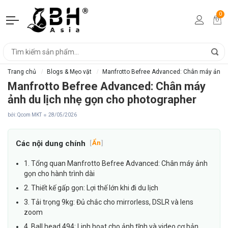
0
Trang chủ
Blogs & Mẹo vặt
Manfrotto Befree Advanced: Chân máy ảnh d
Manfrotto Befree Advanced: Chân máy
ảnh du lịch nhẹ gọn cho photographer
bởi: Qcom MKT
28/05/2026
Các nội dung chính
[
Ẩn
]
1. Tổng quan Manfrotto Befree Advanced: Chân máy ảnh
gọn cho hành trình dài
2. Thiết kế gấp gọn: Lợi thế lớn khi đi du lịch
3. Tải trọng 9kg: Đủ chắc cho mirrorless, DSLR và lens
zoom
4. Ball head 494: Linh hoạt cho ảnh tĩnh và video cơ bản