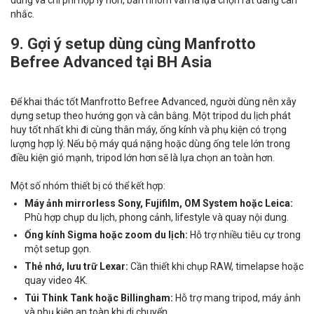
dùng và chi phí hợp lý hơn, bản nhôm vẫn là lựa chọn rất đáng cân
nhắc.
9. Gợi ý setup dùng cùng Manfrotto
Befree Advanced tại BH Asia
Để khai thác tốt Manfrotto Befree Advanced, người dùng nên xây
dựng setup theo hướng gọn và cân bằng. Một tripod du lịch phát
huy tốt nhất khi đi cùng thân máy, ống kính và phụ kiện có trọng
lượng hợp lý. Nếu bộ máy quá nặng hoặc dùng ống tele lớn trong
điều kiện gió mạnh, tripod lớn hơn sẽ là lựa chọn an toàn hơn.
Một số nhóm thiết bị có thể kết hợp:
Máy ảnh mirrorless Sony, Fujifilm, OM System hoặc Leica:
Phù hợp chụp du lịch, phong cảnh, lifestyle và quay nội dung.
Ống kính Sigma hoặc zoom du lịch:
Hỗ trợ nhiều tiêu cự trong
một setup gọn.
Thẻ nhớ, lưu trữ Lexar:
Cần thiết khi chụp RAW, timelapse hoặc
quay video 4K.
Túi Think Tank hoặc Billingham:
Hỗ trợ mang tripod, máy ảnh
và phụ kiện an toàn khi di chuyển.