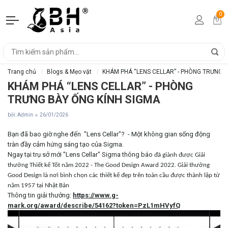
0
Trang chủ
Blogs & Mẹo vặt
KHÁM PHÁ “LENS CELLAR” - PHÒNG TRƯNG B
KHÁM PHÁ “LENS CELLAR” - PHÒNG
TRƯNG BÀY ỐNG KÍNH SIGMA
bởi: Admin
26/01/2026
Bạn đã bao giờ nghe đến "Lens Cellar"? - Một không gian sống động
tràn đầy cảm hứng sáng tạo của Sigma.
Ngay tại trụ sở mới "Lens Cellar" Sigma thông báo
đã giành được Giải
thưởng Thiết kế Tốt năm 2022 - The Good Design Award 2022. Giải thưởng
Good Design là nơi bình chọn các thiết kế đẹp trên toàn cầu được thành lập từ
năm 1957 tại Nhật Bản
Thông tin giải thưởng:
https://www.g-
mark.org/award/describe/54162?token=PzL1mHVyfQ