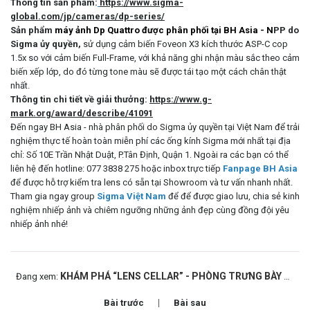
Thông tin sản phẩm:
https://www.sigma-
global.com/jp/cameras/dp-series/
Sản phẩm
máy ảnh Dp Quattro được phân phối tại BH Asia - N
PP do
Sigma ủy quyền,
sử dụng cảm biến Foveon X3 kích thước ASP-C cop
1.5x so với cảm biến Full-Frame, với khả năng ghi nhận màu sắc theo cảm
biến xếp lớp, do đó từng tone màu sẽ được tái tạo một cách chân thật
nhất.
Thông tin chi tiết về giải thưởng:
https://www.g-
mark.org/award/describe/41091
Đến ngay BH Asia - nhà phân phối do Sigma ủy quyền tại Việt Nam để trải
nghiệm thực tế hoàn toàn miễn phí các ống kính Sigma mới nhất tại địa
chỉ: Số 10E Trần Nhật Duật, P.Tân Định, Quận 1. Ngoài ra các bạn có thể
liên hệ đến hotline: 077 3838 275 hoặc inbox trực tiếp
Fanpage BH Asia
để được hỗ trợ kiểm tra lens có sẵn tại Showroom và tư vấn nhanh nhất.
Tham gia ngay group
Sigma Việt Nam
để để được giao lưu, chia sẻ kinh
nghiệm nhiếp ảnh và chiêm ngưỡng những ảnh đẹp cùng đồng đội yêu
nhiếp ảnh nhé!
KHÁM PHÁ “LENS CELLAR” - PHÒNG TRƯNG BÀY ỐNG KÍNH SIGMA
Đang xem:
Bài trước
Bài sau