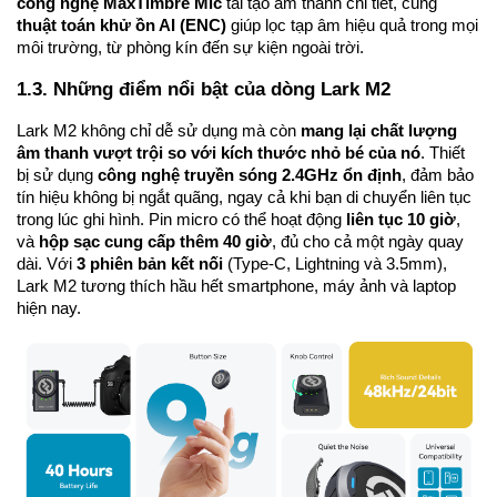
công nghệ MaxTimbre Mic
tái tạo âm thanh chi tiết, cùng
thuật toán khử ồn AI (ENC)
giúp lọc tạp âm hiệu quả trong mọi
môi trường, từ phòng kín đến sự kiện ngoài trời.
1.3. Những điểm nổi bật của dòng Lark M2
Lark M2 không chỉ dễ sử dụng mà còn
mang lại chất lượng
âm thanh vượt trội so với kích thước nhỏ bé của nó
. Thiết
bị sử dụng
công nghệ truyền sóng 2.4GHz ổn định
, đảm bảo
tín hiệu không bị ngắt quãng, ngay cả khi bạn di chuyển liên tục
trong lúc ghi hình. Pin micro có thể hoạt động
liên tục 10 giờ
,
và
hộp sạc cung cấp thêm 40 giờ
, đủ cho cả một ngày quay
dài. Với
3 phiên bản kết nối
(Type-C, Lightning và 3.5mm),
Lark M2 tương thích hầu hết smartphone, máy ảnh và laptop
hiện nay.