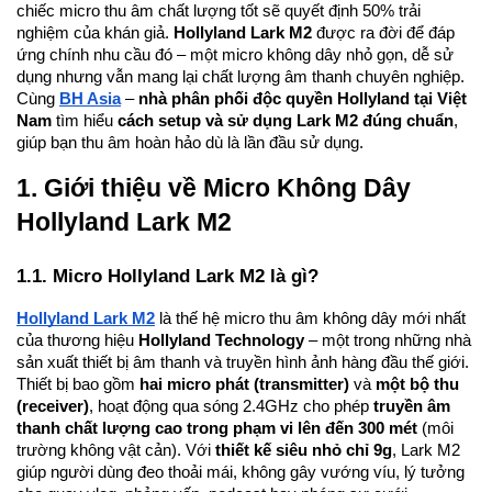
chiếc micro thu âm chất lượng tốt sẽ quyết định 50% trải
nghiệm của khán giả.
Hollyland Lark M2
được ra đời để đáp
ứng chính nhu cầu đó – một micro không dây nhỏ gọn, dễ sử
dụng nhưng vẫn mang lại chất lượng âm thanh chuyên nghiệp.
Cùng
BH Asia
–
nhà phân phối độc quyền Hollyland tại Việt
Nam
tìm hiểu
cách setup và sử dụng Lark M2 đúng chuẩn
,
giúp bạn thu âm hoàn hảo dù là lần đầu sử dụng.
1. Giới thiệu về Micro Không Dây
Hollyland Lark M2
1.1. Micro Hollyland Lark M2 là gì?
Hollyland Lark M2
là thế hệ micro thu âm không dây mới nhất
của thương hiệu
Hollyland Technology
– một trong những nhà
sản xuất thiết bị âm thanh và truyền hình ảnh hàng đầu thế giới.
Thiết bị bao gồm
hai micro phát (transmitter)
và
một bộ thu
(receiver)
, hoạt động qua sóng 2.4GHz cho phép
truyền âm
thanh chất lượng cao trong phạm vi lên đến 300 mét
(môi
trường không vật cản). Với
thiết kế siêu nhỏ chỉ 9g
, Lark M2
giúp người dùng đeo thoải mái, không gây vướng víu, lý tưởng