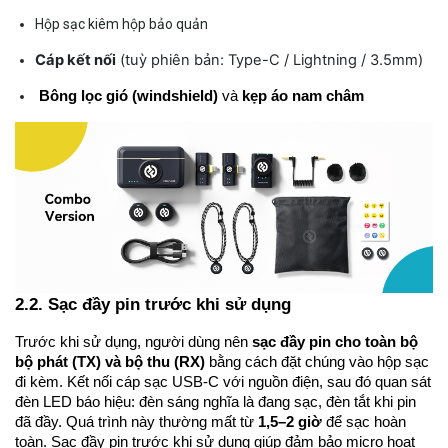
Hộp sạc kiêm hộp bảo quản
Cáp kết nối
(tuỳ phiên bản: Type-C / Lightning / 3.5mm)
Bông lọc gió (windshield)
và
kẹp áo nam châm
2.2. Sạc đầy pin trước khi sử dụng
Trước khi sử dụng, người dùng nên
sạc đầy pin cho toàn bộ
bộ phát (TX) và bộ thu (RX)
bằng cách đặt chúng vào hộp sạc
đi kèm. Kết nối cáp sạc USB-C với nguồn điện, sau đó quan sát
đèn LED báo hiệu: đèn sáng nghĩa là đang sạc, đèn tắt khi pin
đã đầy. Quá trình này thường mất từ
1,5–2 giờ
để sạc hoàn
toàn. Sạc đầy pin trước khi sử dụng giúp đảm bảo micro hoạt