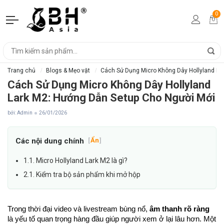
0
Trang chủ
Blogs & Mẹo vặt
Cách Sử Dụng Micro Không Dây Hollyland La
Cách Sử Dụng Micro Không Dây Hollyland
Lark M2: Hướng Dẫn Setup Cho Người Mới
bởi: Admin
26/01/2026
Các nội dung chính
[
Ẩn
]
1.1. Micro Hollyland Lark M2 là gì?
2.1. Kiểm tra bộ sản phẩm khi mở hộp
Trong thời đại video và livestream bùng nổ,
âm thanh rõ ràng
là yếu tố quan trọng hàng đầu giúp người xem ở lại lâu hơn. Một