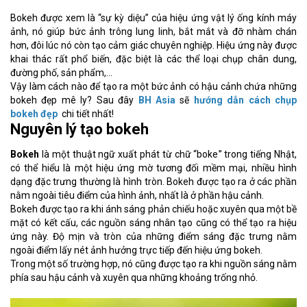
Bokeh được xem là “sự kỳ diệu” của hiệu ứng vật lý ống kính máy
ảnh, nó giúp bức ảnh trông lung linh, bắt mắt và đỡ nhàm chán
hơn, đôi lúc nó còn tạo cảm giác chuyên nghiệp. Hiệu ứng này được
khai thác rất phổ biến, đặc biệt là các thể loại chụp chân dung,
đường phố, sản phẩm,...
Vậy làm cách nào để tạo ra một bức ảnh có hậu cảnh chứa những
bokeh đẹp mê ly? Sau đây
BH Asia
sẽ
hướng dẫn cách chụp
bokeh đẹp
chi tiết nhất!
Nguyên lý tạo bokeh
Bokeh
là một thuật ngữ xuất phát từ chữ “boke” trong tiếng Nhật,
có thể hiểu là một hiệu ứng mờ tương đối mềm mại, nhiều hình
dạng đặc trưng thường là hình tròn. Bokeh được tạo ra ở các phần
nằm ngoài tiêu điểm của hình ảnh, nhất là ở phần hậu cảnh.
Bokeh được tạo ra khi ánh sáng phản chiếu hoặc xuyên qua một bề
mặt có kết cấu, các nguồn sáng nhân tạo cũng có thể tạo ra hiệu
ứng này. Độ mịn và tròn của những điểm sáng đặc trưng nằm
ngoài điểm lấy nét ảnh hưởng trực tiếp đến hiệu ứng bokeh.
Trong một số trường hợp, nó cũng được tạo ra khi nguồn sáng nằm
phía sau hậu cảnh và xuyên qua những khoảng trống nhỏ.