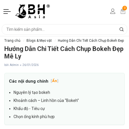
0
Trang chủ
Blogs & Mẹo vặt
Hướng Dẫn Chi Tiết Cách Chụp Bokeh Đẹp Mê
Hướng Dẫn Chi Tiết Cách Chụp Bokeh Đẹp
Mê Ly
bởi: Admin
26/01/2026
Các nội dung chính
[
Ẩn
]
Nguyên lý tạo bokeh
Khoảnh cách – Linh hồn của “Bokeh”
Khẩu độ - Tiêu cự
Chọn ống kính phù hợp