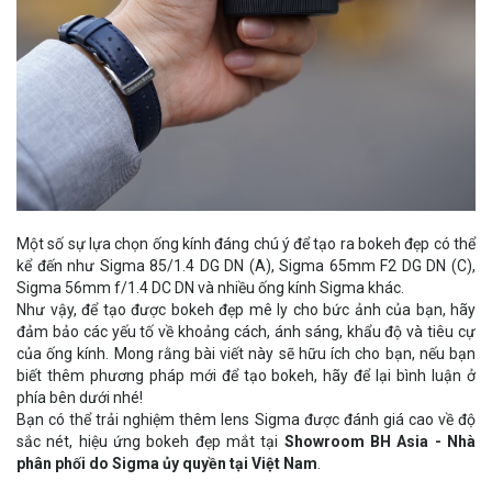
Một số sự lựa chọn ống kính đáng chú ý để tạo ra bokeh đẹp có thể
kể đến như Sigma 85/1.4 DG DN (A), Sigma 65mm F2 DG DN (C),
Sigma 56mm f/1.4 DC DN và nhiều ống kính Sigma khác.
Như vậy, để tạo được bokeh đẹp mê ly cho bức ảnh của bạn, hãy
đảm bảo các yếu tố về khoảng cách, ánh sáng, khẩu độ và tiêu cự
của ống kính. Mong rằng bài viết này sẽ hữu ích cho bạn, nếu bạn
biết thêm phương pháp mới để tạo bokeh, hãy để lại bình luận ở
phía bên dưới nhé!
Bạn có thể trải nghiệm thêm lens Sigma được đánh giá cao về độ
sắc nét, hiệu ứng bokeh đẹp mắt tại
Showroom
BH A
si
a
- Nhà
phân phối do Sigma ủy quyền tại Việt Nam
.