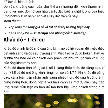
để bokeh hình thành.
Do vậy, khoảng cách của chủ thể ảnh hưởng đến kích thước hình
dạng và mức độ mờ của hậu cảnh, đặc biệt là chất lượng của hiệu
ứng bokeh. Bạn nên đặc biệt lưu ý đến vấn đề này!
Xem thêm:
Top
lens for sony
giá rẻ và tốt nhất thị trường hiện nay.
Lens sony 24 70 f2 8
chụp ảnh phong cảnh siêu đẹp
Khẩu độ - Tiêu cự
Khẩu độ chính là độ mở của ống kính, nó có liên quan đến việc điều
tiết ánh sáng và độ sâu trường ảnh. Việc tạo ra được bokeh, hay xử
lý như thế nào để có bokeh đẹp phần lớn phụ thuộc vào khẩu độ
của ống kính máy ảnh.
Khẩu độ được tính bằng số f, số f càng thấp khẩu độ càng cao, ví
dụ f/1.8 có độ mở ống kính rộng hơn so với f/11. Khi khẩu độ càng
cao, cảm biến tiếp nhận ánh sáng nhiều hơn, độ sâu trường ảnh
cũng nông hơn, đồng nghĩa với hậu cảnh sẽ mờ đi, điều này đáp
ứng được điều kiện cơ bản để tạo nên hiệu ứng bokeh trong bức
ảnh.