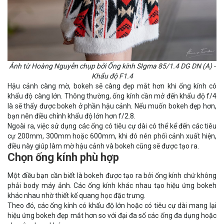
Ảnh từ Hoàng Nguyễn chụp bởi Ống kính SIgma 85/1.4 DG DN (A) -
Khẩu độ F1.4
Hậu cảnh càng mờ, bokeh sẽ càng đẹp mắt hơn khi ống kính có
khẩu độ càng lớn. Thông thường, ống kính cần mở đến khẩu độ f/4
là sẽ thấy được bokeh ở phần hậu cảnh. Nếu muốn bokeh đẹp hơn,
bạn nên điều chỉnh khẩu độ lớn hơn f/2.8.
Ngoài ra, việc sử dụng các ống có tiêu cự dài có thể kể đến các tiêu
cự 200mm, 300mm hoặc 600mm, khi đó nén phối cảnh xuất hiện,
điều này giúp làm mờ hậu cảnh và bokeh cũng sẽ được tạo ra.
Chọn ống kính phù hợp
Một điều bạn cần biết là bokeh được tạo ra bởi ống kính chứ không
phải body máy ảnh. Các ống kính khác nhau tạo hiệu ứng bokeh
khác nhau nhờ thiết kế quang học đặc trưng.
Theo đó, các ống kính có khẩu độ lớn hoặc có tiêu cự dài mang lại
hiệu ứng bokeh đẹp mắt hơn so với đại đa số các ống đa dụng hoặc