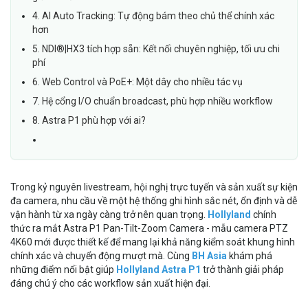
4. AI Auto Tracking: Tự động bám theo chủ thể chính xác
hơn
5. NDI®|HX3 tích hợp sẵn: Kết nối chuyên nghiệp, tối ưu chi
phí
6. Web Control và PoE+: Một dây cho nhiều tác vụ
7. Hệ cổng I/O chuẩn broadcast, phù hợp nhiều workflow
8. Astra P1 phù hợp với ai?
Trong kỷ nguyên livestream, hội nghị trực tuyến và sản xuất sự kiện
đa camera, nhu cầu về một hệ thống ghi hình sắc nét, ổn định và dễ
vận hành từ xa ngày càng trở nên quan trọng.
Hollyland
chính
thức ra mắt Astra P1 Pan-Tilt-Zoom Camera - mẫu camera PTZ
4K60 mới được thiết kế để mang lại khả năng kiểm soát khung hình
chính xác và chuyển động mượt mà. Cùng
BH Asia
khám phá
những điểm nổi bật giúp
Hollyland Astra P1
trở thành giải pháp
đáng chú ý cho các workflow sản xuất hiện đại.