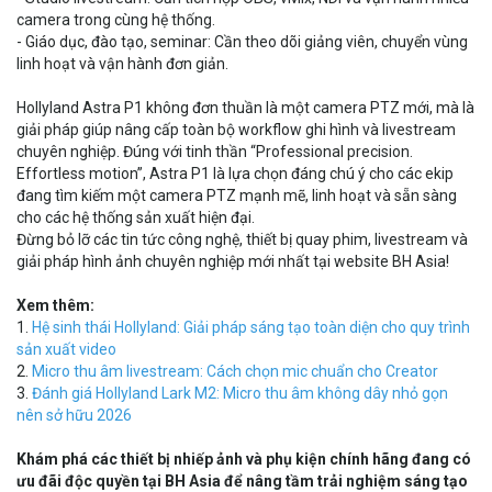
camera trong cùng hệ thống.
- Giáo dục, đào tạo, seminar: Cần theo dõi giảng viên, chuyển vùng
linh hoạt và vận hành đơn giản.
Hollyland Astra P1 không đơn thuần là một camera PTZ mới, mà là
giải pháp giúp nâng cấp toàn bộ workflow ghi hình và livestream
chuyên nghiệp. Đúng với tinh thần “Professional precision.
Effortless motion”, Astra P1 là lựa chọn đáng chú ý cho các ekip
đang tìm kiếm một camera PTZ mạnh mẽ, linh hoạt và sẵn sàng
cho các hệ thống sản xuất hiện đại.
Đừng bỏ lỡ các tin tức công nghệ, thiết bị quay phim, livestream và
giải pháp hình ảnh chuyên nghiệp mới nhất tại website BH Asia!
Xem thêm:
1.
Hệ sinh thái Hollyland: Giải pháp sáng tạo toàn diện cho quy trình
sản xuất video
2.
Micro thu âm livestream: Cách chọn mic chuẩn cho Creator
3.
Đánh giá Hollyland Lark M2: Micro thu âm không dây nhỏ gọn
nên sở hữu 2026
Khám phá các thiết bị nhiếp ảnh và phụ kiện chính hãng đang có
ưu đãi độc quyền tại BH Asia để nâng tầm trải nghiệm sáng tạo