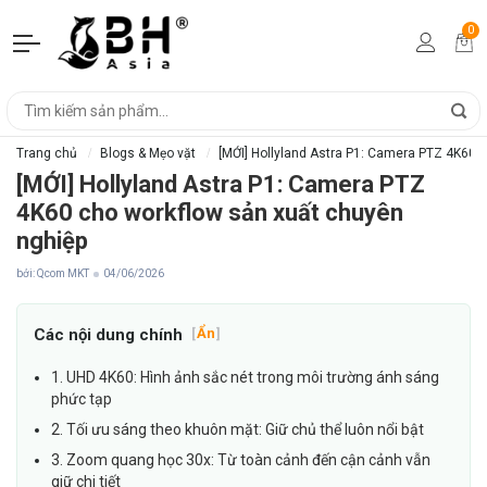
0
Trang chủ
Blogs & Mẹo vặt
[MỚI] Hollyland Astra P1: Camera PTZ 4K60 
[MỚI] Hollyland Astra P1: Camera PTZ
4K60 cho workflow sản xuất chuyên
nghiệp
bởi: Qcom MKT
04/06/2026
Các nội dung chính
[
Ẩn
]
1. UHD 4K60: Hình ảnh sắc nét trong môi trường ánh sáng
phức tạp
2. Tối ưu sáng theo khuôn mặt: Giữ chủ thể luôn nổi bật
3. Zoom quang học 30x: Từ toàn cảnh đến cận cảnh vẫn
giữ chi tiết