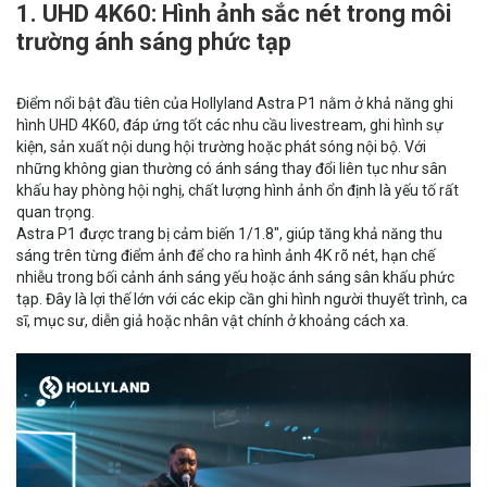
1. UHD 4K60: Hình ảnh sắc nét trong môi
trường ánh sáng phức tạp
Điểm nổi bật đầu tiên của Hollyland Astra P1 nằm ở khả năng ghi
hình UHD 4K60, đáp ứng tốt các nhu cầu livestream, ghi hình sự
kiện, sản xuất nội dung hội trường hoặc phát sóng nội bộ. Với
những không gian thường có ánh sáng thay đổi liên tục như sân
khấu hay phòng hội nghị, chất lượng hình ảnh ổn định là yếu tố rất
quan trọng.
Astra P1 được trang bị cảm biến 1/1.8", giúp tăng khả năng thu
sáng trên từng điểm ảnh để cho ra hình ảnh 4K rõ nét, hạn chế
nhiễu trong bối cảnh ánh sáng yếu hoặc ánh sáng sân khấu phức
tạp. Đây là lợi thế lớn với các ekip cần ghi hình người thuyết trình, ca
sĩ, mục sư, diễn giả hoặc nhân vật chính ở khoảng cách xa.