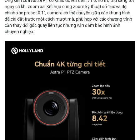
Ống kính của Astra P1 có khẩu độ lên đến f/1.6, hỗ trợ thu sáng tốt
ngay cả khi zoom xa. Kết hợp cùng zoom kỹ thuật số 16x và độ
chính xác preset 0.1°, camera có thể chuyển giữa các khung hình
đã cài đặt trước một cách mượt mà, phù hợp với các chương trình
cần thay đổi góc quay liên tục nhưng vẫn đảm bảo hình ảnh
chuyên nghiệp.