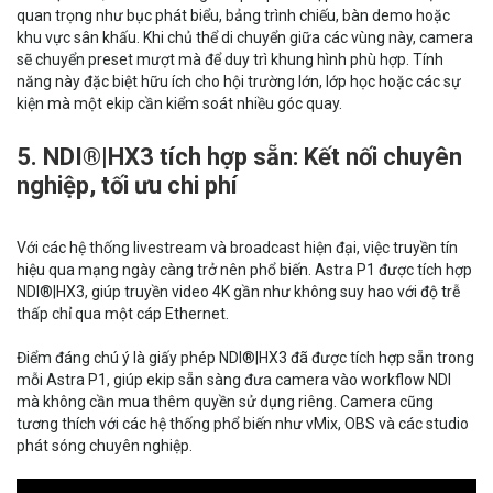
quan trọng như bục phát biểu, bảng trình chiếu, bàn demo hoặc
khu vực sân khấu. Khi chủ thể di chuyển giữa các vùng này, camera
sẽ chuyển preset mượt mà để duy trì khung hình phù hợp. Tính
năng này đặc biệt hữu ích cho hội trường lớn, lớp học hoặc các sự
kiện mà một ekip cần kiểm soát nhiều góc quay.
5. NDI®|HX3 tích hợp sẵn: Kết nối chuyên
nghiệp, tối ưu chi phí
Với các hệ thống livestream và broadcast hiện đại, việc truyền tín
hiệu qua mạng ngày càng trở nên phổ biến. Astra P1 được tích hợp
NDI®|HX3, giúp truyền video 4K gần như không suy hao với độ trễ
thấp chỉ qua một cáp Ethernet.
Điểm đáng chú ý là giấy phép NDI®|HX3 đã được tích hợp sẵn trong
mỗi Astra P1, giúp ekip sẵn sàng đưa camera vào workflow NDI
mà không cần mua thêm quyền sử dụng riêng. Camera cũng
tương thích với các hệ thống phổ biến như vMix, OBS và các studio
phát sóng chuyên nghiệp.