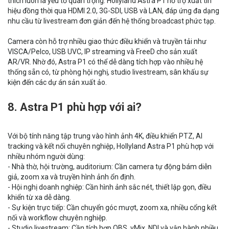
thích luôn là yếu tố quan trọng. Hollyland Astra P1 hỗ trợ xuất tín
hiệu đồng thời qua HDMI 2.0, 3G-SDI, USB và LAN, đáp ứng đa dạng
nhu cầu từ livestream đơn giản đến hệ thống broadcast phức tạp.
Camera còn hỗ trợ nhiều giao thức điều khiển và truyền tải như
VISCA/Pelco, USB UVC, IP streaming và FreeD cho sản xuất
AR/VR. Nhờ đó, Astra P1 có thể dễ dàng tích hợp vào nhiều hệ
thống sẵn có, từ phòng hội nghị, studio livestream, sân khấu sự
kiện đến các dự án sản xuất ảo.
8. Astra P1 phù hợp với ai?
Với bộ tính năng tập trung vào hình ảnh 4K, điều khiển PTZ, AI
tracking và kết nối chuyên nghiệp, Hollyland Astra P1 phù hợp với
nhiều nhóm người dùng:
- Nhà thờ, hội trường, auditorium: Cần camera tự động bám diễn
giả, zoom xa và truyền hình ảnh ổn định.
- Hội nghị doanh nghiệp: Cần hình ảnh sắc nét, thiết lập gọn, điều
khiển từ xa dễ dàng.
- Sự kiện trực tiếp: Cần chuyển góc mượt, zoom xa, nhiều cổng kết
nối và workflow chuyên nghiệp.
- Studio livestream: Cần tích hợp OBS, vMix, NDI và vận hành nhiều