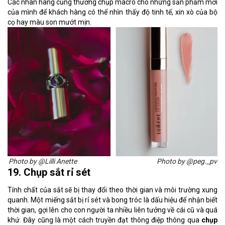
Các nhãn hàng cũng thường chụp macro cho những sản phẩm mới
của mình để khách hàng có thể nhìn thấy độ tinh tế, xin xò của bộ
cọ hay màu son mướt mịn.
Photo by @Lilli Anette
Photo by @peg._pv
19. Chụp sắt rỉ sét
Tính chất của sắt sẽ bị thay đổi theo thời gian và môi trường xung
quanh. Một miếng sắt bị rỉ sét và bong tróc là dấu hiệu để nhận biết
thời gian, gợi lên cho con người ta nhiều liên tưởng về cái cũ và quá
khứ. Đây cũng là một cách truyền đạt thông điệp thông qua
chụp