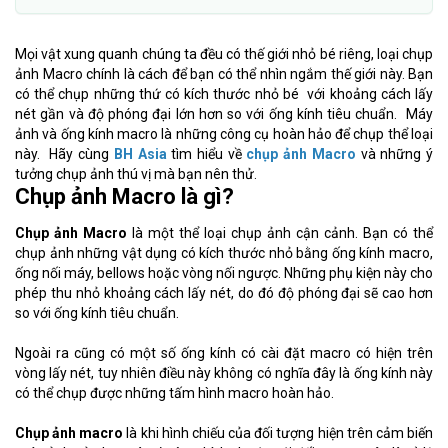
Mọi vật xung quanh chúng ta đều có thế giới nhỏ bé riêng, loại chụp
ảnh Macro chính là cách để bạn có thể nhìn ngắm thế giới này. Bạn
có thể chụp những thứ có kích thước nhỏ bé với khoảng cách lấy
nét gần và độ phóng đại lớn hơn so với ống kính tiêu chuẩn. Máy
ảnh và ống kính macro là những công cụ hoàn hảo để chụp thể loại
này. Hãy cùng
BH Asia
tìm hiểu về
chụp ảnh Macro
và những ý
tưởng chụp ảnh thú vị mà bạn nên thử.
Chụp ảnh Macro là gì?
Chụp ảnh Macro
là một thể loại chụp ảnh cận cảnh. Bạn có thể
chụp ảnh những vật dụng có kích thước nhỏ bằng ống kính ma
cro,
ống nối máy, bellows hoặc vòng nối ngược. Những phụ kiện này cho
phép thu nhỏ khoảng cách lấy nét, do đó độ phóng đại sẽ cao hơn
so với ống kính tiêu chuẩn.
Ngoài ra cũng có một số ống kính có cài đặt macro có hiện trên
vòng lấy nét, tuy nhiên điều này không có nghĩa đây là ống kính này
có thể chụp được những tấm hình macro hoàn hảo.
Chụp ảnh macro
là khi hình chiếu của đối tượng hiện trên cảm biến