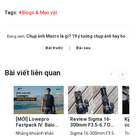
Tags:
#Blogs & Mẹo vặt
Chụp ảnh Macro là gì? 19 ý tưởng chụp ảnh hay ho bạn nên thử
Đang xem:
Bài trước
Bài sau
Bài viết liên quan
[MỚI] Lowepro
Review Sigma 16-
Kỹ t
Fastpack IV: Balo
300mm F3.5-6.7 DC
cơ bả
máy ảnh cho
OS: Ống kính du lịch
cont
Những khoảnh khắc
Sigma 16-300mm F3.5-
Trong