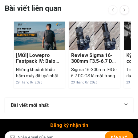
Bài viết liên quan
[MỚI] Lowepro
Review Sigma 16-
Kỹ t
Fastpack IV: Balo
300mm F3.5-6.7 DC
cơ bả
máy ảnh cho
OS: Ống kính du lịch
cont
Những khoảnh khắc
Sigma 16-300mm F3.5-
Trong
creator cần đi
đa dụng có đáng
biết 
bấm máy đắt giá nhất
6.7 DC OS là một trong
dựng 
nhanh, lấy máy
mua?
chuy
thường không xuất hiện
những mẫu ống kính
thiết 
29 Tháng 07, 2026
23 Tháng 07, 2026
23 Thán
nhanh
theo kịch bản chuẩn bị
zoom đa dụng đáng
trong
sẵn. Với creator hay di
chú ý dành cho người
sản p
chuyển, nhiếp ảnh gia tự
dùng mirrorless APS-C,
Dù sử
Bài viết mới nhất
do hay người làm nội
đặc biệt là travel
chuyê
dung di động,...
photographer, creator
smart
và những ai muốn tối...
được..
Đăng ký nhận tin
ĐĂNG KÝ