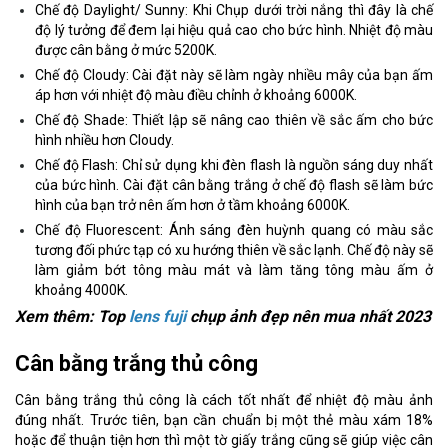
Chế độ Daylight/ Sunny: Khi Chụp dưới trời nắng thì đây là chế
độ lý tưởng để đem lại hiệu quả cao cho bức hình. Nhiệt độ màu
được cân bằng ở mức 5200K.
Chế độ Cloudy: Cài đặt này sẽ làm ngày nhiều mây của bạn ấm
áp hơn với nhiệt độ màu điều chỉnh ở khoảng 6000K.
Chế độ Shade: Thiết lập sẽ nâng cao thiên về sắc ấm cho bức
hình nhiều hơn Cloudy.
Chế độ Flash: Chỉ sử dụng khi đèn flash là nguồn sáng duy nhất
của bức hình. Cài đặt cân bằng trắng ở chế độ flash sẽ làm bức
hình của bạn trở nên ấm hơn ở tầm khoảng 6000K.
Chế độ Fluorescent: Ánh sáng đèn huỳnh quang có màu sắc
tương đối phức tạp có xu hướng thiên về sắc lạnh. Chế độ này sẽ
làm giảm bớt tông màu mát và làm tăng tông màu ấm ở
khoảng 4000K.
Xem thêm:
Top
lens fuji
chụp ảnh đẹp nên mua nhất 2023
Cân bằng trắng thủ công
Cân bằng trắng thủ công là cách tốt nhất để nhiệt độ màu ảnh
đúng nhất. Trước tiên, bạn cần chuẩn bị một thẻ màu xám 18%
hoặc để thuận tiện hơn thì một tờ giấy trắng cũng sẽ giúp việc cân