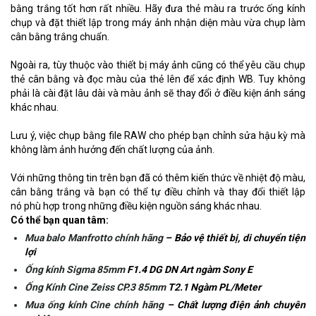
bằng trắng tốt hơn rất nhiều. Hãy đưa thẻ màu ra trước ống kính
chụp và đặt thiết lập trong máy ảnh nhận diện màu vừa chụp làm
cân bằng trắng chuẩn.
Ngoài ra, tùy thuộc vào thiết bị máy ảnh cũng có thể yêu cầu chụp
thẻ cân bằng và đọc màu của thẻ lên để xác định WB. Tuy không
phải là cài đặt lâu dài và màu ảnh sẽ thay đổi ở điều kiện ánh sáng
khác nhau.
Lưu ý, việc chụp bằng file RAW cho phép bạn chỉnh sửa hậu kỳ mà
không làm ảnh hưởng đến chất lượng của ảnh.
Với những thông tin trên bạn đã có thêm kiến thức về nhiệt độ màu,
cân bằng trắng và bạn có thể tự điều chỉnh và thay đổi thiết lập
nó phù hợp trong những điều kiện nguồn sáng khác nhau.
Có thể bạn quan tâm:
Mua balo Manfrotto chính hãng
– Bảo vệ thiết bị, di chuyển tiện
lợi
Ống kính Sigma 85mm
F1.4 DG DN Art ngàm Sony E
Ống Kính Cine Zeiss CP.3 85mm
T2.1 Ngàm PL/Meter
Mua ống kính Cine chính hãng
– Chất lượng điện ảnh chuyên