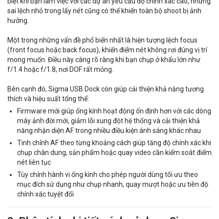
biệt khi bạn làm việc với các dự án yêu cầu độ chính xác cao, những
sai lệch nhỏ trong lấy nét cũng có thể khiến toàn bộ shoot bị ảnh
hưởng.
Một trong những vấn đề phổ biến nhất là hiện tượng lệch focus
(front focus hoặc back focus), khiến điểm nét không rơi đúng vị trí
mong muốn. Điều này càng rõ ràng khi bạn chụp ở khẩu lớn như
f/1.4 hoặc f/1.8, nơi DOF rất mỏng.
Bên cạnh đó, Sigma USB Dock còn giúp cải thiện khả năng tương
thích và hiệu suất tổng thể:
Firmware mới giúp ống kính hoạt động ổn định hơn với các dòng
máy ảnh đời mới, giảm lỗi xung đột hệ thống và cải thiện khả
năng nhận diện AF trong nhiều điều kiện ánh sáng khác nhau
Tinh chỉnh AF theo từng khoảng cách giúp tăng độ chính xác khi
chụp chân dung, sản phẩm hoặc quay video cần kiểm soát điểm
nét liên tục
Tùy chỉnh hành vi ống kính cho phép người dùng tối ưu theo
mục đích sử dụng như chụp nhanh, quay mượt hoặc ưu tiên độ
chính xác tuyệt đối