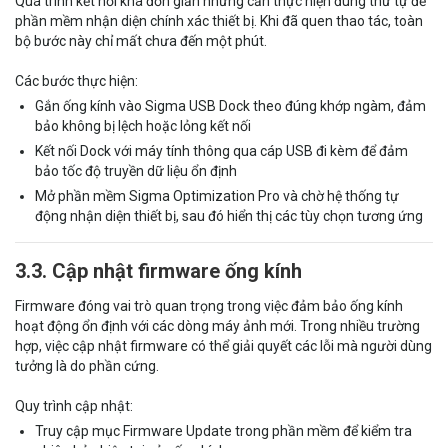
Quá trình kết nối khá đơn giản nhưng cần thực hiện đúng thứ tự để
phần mềm nhận diện chính xác thiết bị. Khi đã quen thao tác, toàn
bộ bước này chỉ mất chưa đến một phút.
Các bước thực hiện:
Gắn ống kính vào Sigma USB Dock theo đúng khớp ngàm, đảm
bảo không bị lệch hoặc lỏng kết nối
Kết nối Dock với máy tính thông qua cáp USB đi kèm để đảm
bảo tốc độ truyền dữ liệu ổn định
Mở phần mềm Sigma Optimization Pro và chờ hệ thống tự
động nhận diện thiết bị, sau đó hiển thị các tùy chọn tương ứng
3.3. Cập nhật firmware ống kính
Firmware đóng vai trò quan trọng trong việc đảm bảo ống kính
hoạt động ổn định với các dòng máy ảnh mới. Trong nhiều trường
hợp, việc cập nhật firmware có thể giải quyết các lỗi mà người dùng
tưởng là do phần cứng.
Quy trình cập nhật:
Truy cập mục Firmware Update trong phần mềm để kiểm tra