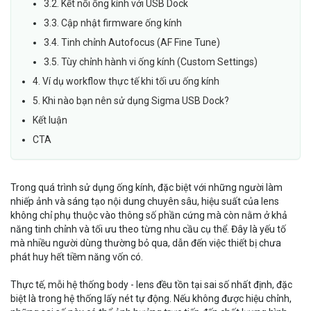
3.2. Kết nối ống kính với USB Dock
3.3. Cập nhật firmware ống kính
3.4. Tinh chỉnh Autofocus (AF Fine Tune)
3.5. Tùy chỉnh hành vi ống kính (Custom Settings)
4. Ví dụ workflow thực tế khi tối ưu ống kính
5. Khi nào bạn nên sử dụng Sigma USB Dock?
Kết luận
CTA
Trong quá trình sử dụng ống kính, đặc biệt với những người làm
nhiếp ảnh và sáng tạo nội dung chuyên sâu, hiệu suất của lens
không chỉ phụ thuộc vào thông số phần cứng mà còn nằm ở khả
năng tinh chỉnh và tối ưu theo từng nhu cầu cụ thể. Đây là yếu tố
mà nhiều người dùng thường bỏ qua, dẫn đến việc thiết bị chưa
phát huy hết tiềm năng vốn có.
Thực tế, mỗi hệ thống body - lens đều tồn tại sai số nhất định, đặc
biệt là trong hệ thống lấy nét tự động. Nếu không được hiệu chỉnh,