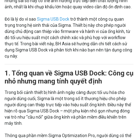
những sai số này có thể ảnh hưởng trực tiếp đến chất lượng hình
ảnh, nhất là khi chụp khẩu lớn hoặc quay video cần độ ổn định cao.
Đó là lý do vì sao
Sigma USB Dock
trở thành một công cụ quan
trọng trong hệ sinh thái của Sigma. Thiết bị này cho phép người
dùng chủ động can thiệp vào firmware và hành vi của ống kính, từ
đó tối ưu hiệu suất một cách chính xác và phù hợp với workflow
thực tế. Trong bài viết này, BH Asia sẽ hướng dẫn chi tiết cách sử
dụng Sigma USB Dock và phân tích khi nào bạn nên tận dụng công
cụ này.
1. Tổng quan về Sigma USB Dock: Công cụ
nhỏ nhưng mang tính quyết định
Trong bối cảnh thiết bị hình ảnh ngày càng được tối ưu hóa cho
người dùng cuối, Sigma là một trong số ít thương hiệu cho phép
người dùng can thiệp trực tiếp vào hiệu suất ống kính. Điều này thể
hiện rõ qua Sigma USB Dock – một phụ kiện nhỏ gọn nhưng đóng
vai trò như “cầu nối” giữa ống kính và phần mềm điều khiển trên
máy tính.
Thông qua phần mềm Sigma Optimization Pro, người dùng có thể