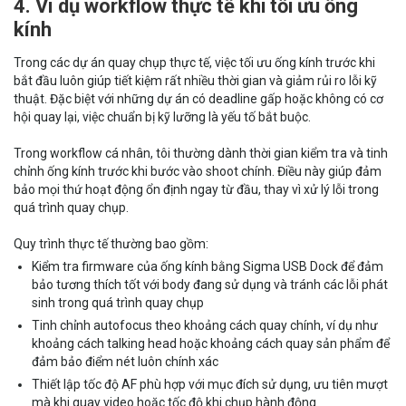
4. Ví dụ workflow thực tế khi tối ưu ống
kính
Trong các dự án quay chụp thực tế, việc tối ưu ống kính trước khi
bắt đầu luôn giúp tiết kiệm rất nhiều thời gian và giảm rủi ro lỗi kỹ
thuật. Đặc biệt với những dự án có deadline gấp hoặc không có cơ
hội quay lại, việc chuẩn bị kỹ lưỡng là yếu tố bắt buộc.
Trong workflow cá nhân, tôi thường dành thời gian kiểm tra và tinh
chỉnh ống kính trước khi bước vào shoot chính. Điều này giúp đảm
bảo mọi thứ hoạt động ổn định ngay từ đầu, thay vì xử lý lỗi trong
quá trình quay chụp.
Quy trình thực tế thường bao gồm:
Kiểm tra firmware của ống kính bằng Sigma USB Dock để đảm
bảo tương thích tốt với body đang sử dụng và tránh các lỗi phát
sinh trong quá trình quay chụp
Tinh chỉnh autofocus theo khoảng cách quay chính, ví dụ như
khoảng cách talking head hoặc khoảng cách quay sản phẩm để
đảm bảo điểm nét luôn chính xác
Thiết lập tốc độ AF phù hợp với mục đích sử dụng, ưu tiên mượt
mà khi quay video hoặc tốc độ khi chụp hành động