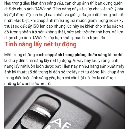
Nếu trong điều kiện ánh sáng yếu, cần chụp ảnh thì bạn đừng quên
chế độ chụp ảnh RAW nhé. Tính năng này sẽ giúp cho việc xử lý hậu
kỳ đạt được độ linh hoạt cao nhất và giữ lại được chất lượng ảnh tốt
nhất. Đặc biệt, khi chụp ảnh nhiều người muốn giảm lượng noise kỹ
thuật số để đẩy ISO lên cao nhưng lúc này sẽ khiến cho màu sắc và
độ tương phản trở nên không thật, bức ảnh trở nên thô hơn. Và lựa
chọn chụp ảnh RAW sẽ giúp bạn khắc phục tình trạng đó.
Tính năng lấy nét tự động
Một trong những cách
chụp ảnh trong phòng thiếu sáng
khác đó
là chú ý đến tính năng lấy nét tự động. Vì vậy hãy lưu ý rằng, tính
năng lấy nét luôn luôn được bật. Hiện nay, nhiều hãng sản xuất máy
ảnh kỹ thuật số đã trang bị đèn hỗ trợ lấy nét tự động. Khi chụp ảnh
trong điều kiện ánh sáng yếu, bạn chỉ cần bật nó lên là có được
những bức ảnh sắc nét rồi.