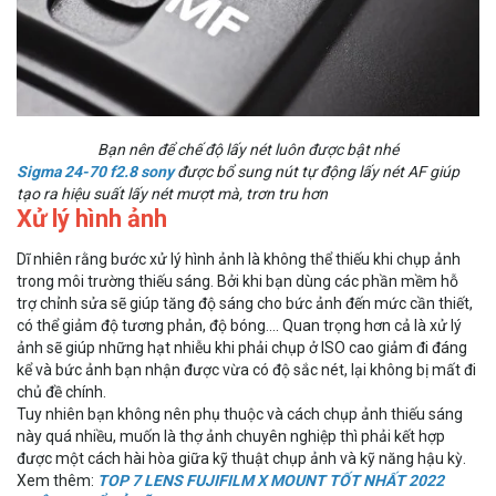
Bạn nên để chế độ lấy nét luôn được bật nhé
Sigma 24-70 f2.8 sony
được bổ sung nút tự động lấy nét AF giúp
tạo ra hiệu suất lấy nét mượt mà, trơn tru hơn
Xử lý hình ảnh
Dĩ nhiên rằng bước xử lý hình ảnh là không thể thiếu khi chụp ảnh
trong môi trường thiếu sáng. Bởi khi bạn dùng các phần mềm hỗ
trợ chỉnh sửa sẽ giúp tăng độ sáng cho bức ảnh đến mức cần thiết,
có thể giảm độ tương phản, độ bóng.... Quan trọng hơn cả là xử lý
ảnh sẽ giúp những hạt nhiễu khi phải chụp ở ISO cao giảm đi đáng
kể và bức ảnh bạn nhận được vừa có độ sắc nét, lại không bị mất đi
chủ đề chính.
Tuy nhiên bạn không nên phụ thuộc và cách chụp ảnh thiếu sáng
này quá nhiều, muốn là thợ ảnh chuyên nghiệp thì phải kết hợp
được một cách hài hòa giữa kỹ thuật chụp ảnh và kỹ năng hậu kỳ.
Xem thêm:
TOP 7 LENS FUJIFILM X MOUNT TỐT NHẤT 2022