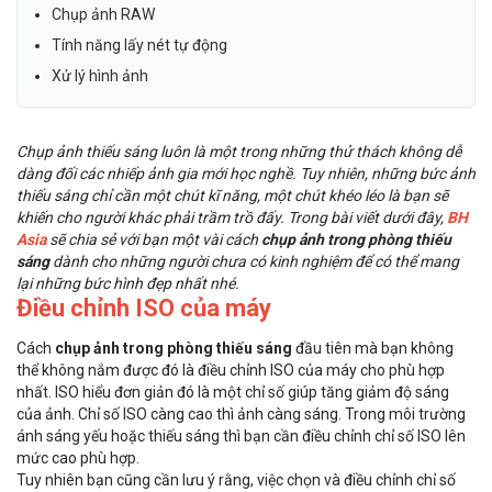
Chụp ảnh RAW
Tính năng lấy nét tự động
Xử lý hình ảnh
Chụp ảnh thiếu sáng luôn là một trong những thử thách không dễ
dàng đối các nhiếp ảnh gia mới học nghề. Tuy nhiên, những bức ảnh
thiếu sáng chỉ cần một chút kĩ năng, một chút khéo léo là bạn sẽ
khiến cho người khác phải trầm trồ đấy. Trong bài viết dưới đây,
BH
Asia
sẽ chia sẻ với bạn một vài cách
chụp ảnh trong phòng thiếu
sáng
dành cho những người chưa có kinh nghiệm để có thể mang
lại những bức hình đẹp nhất nhé.
Điều chỉnh ISO của máy
Cách
chụp ảnh trong phòng thiếu sáng
đầu tiên mà bạn không
thể không nắm được đó là điều chỉnh ISO của máy cho phù hợp
nhất. ISO hiểu đơn giản đó là một chỉ số giúp tăng giảm độ sáng
của ảnh. Chỉ số ISO càng cao thì ảnh càng sáng. Trong môi trường
ánh sáng yếu hoặc thiếu sáng thì bạn cần điều chỉnh chỉ số ISO lên
mức cao phù hợp.
Tuy nhiên bạn cũng cần lưu ý rằng, việc chọn và điều chỉnh chỉ số