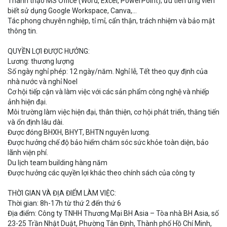
Thành thạo MS Office (Word, Excel, PowerPoint); ưu tiên ứng viên
biết sử dụng Google Workspace, Canva,…
Tác phong chuyên nghiệp, tỉ mỉ, cẩn thận, trách nhiệm và bảo mật
thông tin.
QUYỀN LỢI ĐƯỢC HƯỞNG:
Lương: thương lượng
Số ngày nghỉ phép: 12 ngày/năm. Nghỉ lễ, Tết theo quy định của
nhà nước và nghỉ Noel
Cơ hội tiếp cận và làm việc với các sản phẩm công nghệ và nhiếp
ảnh hiện đại.
Môi trường làm việc hiện đại, thân thiện, cơ hội phát triển, thăng tiến
và ổn định lâu dài.
Được đóng BHXH, BHYT, BHTN nguyên lương.
Được hưởng chế độ bảo hiểm chăm sóc sức khỏe toàn diện, bảo
lãnh viện phí.
Du lịch team building hàng năm
Được hưởng các quyền lợi khác theo chính sách của công ty
THỜI GIAN VÀ ĐỊA ĐIỂM LÀM VIỆC:
Thời gian: 8h-17h từ thứ 2 đến thứ 6
Địa điểm: Công ty TNHH Thương Mại BH Asia – Tòa nhà BH Asia, số
23-25 Trần Nhật Duật, Phường Tân Định, Thành phố Hồ Chí Minh,