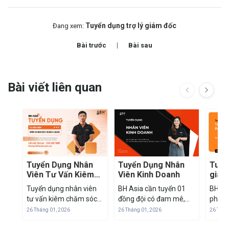
Tuyển dụng trợ lý giám đốc
Đang xem:
Bài trước
Bài sau
Bài viết liên quan
Tuyển Dụng Nhân
Tuyển Dụng Nhân
Tuyển
Viên Tư Vấn Kiêm
Viên Kinh Doanh
giám
Chăm Sóc Khách
Tuyển dụng nhân viên
BH Asia cần tuyển 01
BH As
Hàng
tư vấn kiêm chăm sóc
đồng đội có đam mê,
phối c
khách hàng Địa điểm:
am hiểu các sản phẩm
Nam c
26 Tháng 01, 2026
26 Tháng 01, 2026
26 Thán
Tầng 2, Tòa nhà
ngành ảnh như: micro,
kính, 