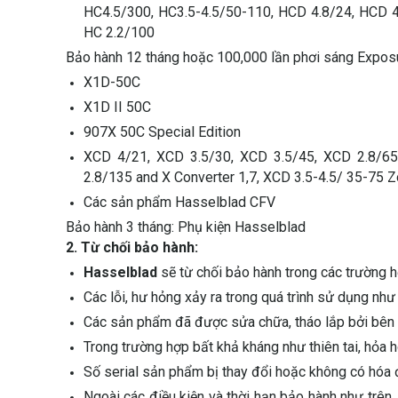
HC4.5/300, HC3.5-4.5/50-110, HCD 4.8/24, HCD 4
HC 2.2/100
Bảo hành 12 tháng hoặc 100,000 lần phơi sáng Exposur
X1D-50C
X1D II 50C
907X 50C Special Edition
XCD 4/21, XCD 3.5/30, XCD 3.5/45, XCD 2.8/65
2.8/135 and X Converter 1,7, XCD 3.5-4.5/ 35-75 
Các sản phẩm Hasselblad CFV
Bảo hành 3 tháng: Phụ kiện Hasselblad
2. Từ chối bảo hành:
Hasselblad
sẽ từ chối bảo hành trong các trường h
Các lỗi, hư hỏng xảy ra trong quá trình sử dụng nh
Các sản phẩm đã được sửa chữa, tháo lắp bởi bên
Trong trường hợp bất khả kháng như thiên tai, hỏa 
Số serial sản phẩm bị thay đổi hoặc không có hóa 
Ngoài các điều kiện và thời hạn bảo hành như trê