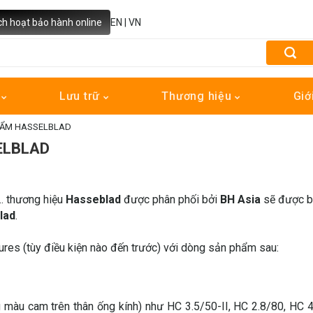
ch hoạt bảo hành online
EN
|
VN
h
Lưu trữ
Thương hiệu
Giớ
HẨM HASSELBLAD
ELBLAD
… thương hiệu
Hasseblad
được phân phối bởi
BH Asia
sẽ được 
lad
.
res (tùy điều kiện nào đến trước) với dòng sản phẩm sau:
 màu cam trên thân ống kính) như HC 3.5/50-II, HC 2.8/80, HC 