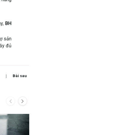
ày,
BH
rợ sản
đầy đủ
Bài sau