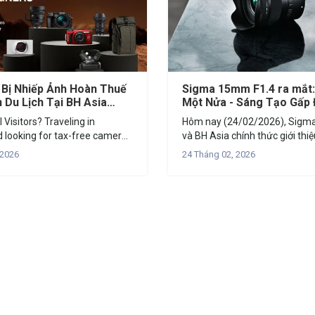
 Bị Nhiếp Ảnh Hoàn Thuế
Sigma 15mm F1.4 ra mắt
 Du Lịch Tại BH Asia
Một Nửa - Sáng Tạo Gấp 
nd Vietnam)
 Visitors? Traveling in
Hôm nay (24/02/2026), Sigma
 looking for tax-free camera
và BH Asia chính thức giới thi
nglish Content below] MUA
15mm F1.4 DC | Contemporary
 2026
24 Tháng 02, 2026
Ị NHIẾP ẢNH TẠI BH ASIA:
góc rộng khẩu lớn thế hệ mới 
 ĐẾN 10% CHO KHÁCH NƯỚC
cho hệ máy APS-C....
 bạn bè quốc...