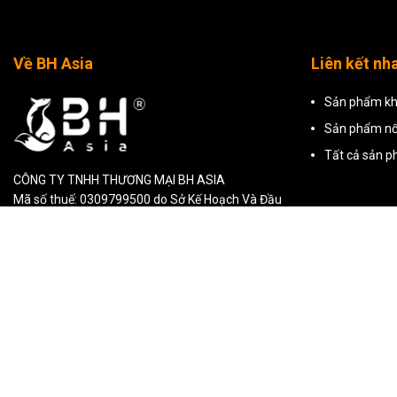
Về BH Asia
Liên kết nh
Sản phẩm kh
Sản phẩm nổ
Tất cả sản 
CÔNG TY TNHH THƯƠNG MẠI BH ASIA
Mã số thuế: 0309799500 do Sở Kế Hoạch Và Đầu
Tư TP Hồ Chí Minh cấp ngày 29/01/2010
Hồ Chí Minh: Tòa nhà BH Asia, 23-25 Trần
Nhật Duật, Phường Tân Định, Thành phố Hồ Chí
Minh
Hà Nội: Tầng 2, T241 Khu TTTM, Tòa nhà
Artemis, số 3 Lê Trọng Tấn, Phường Phương Liệt,
Hà Nội
1900 636 626
cskh@bhasia.com.vn