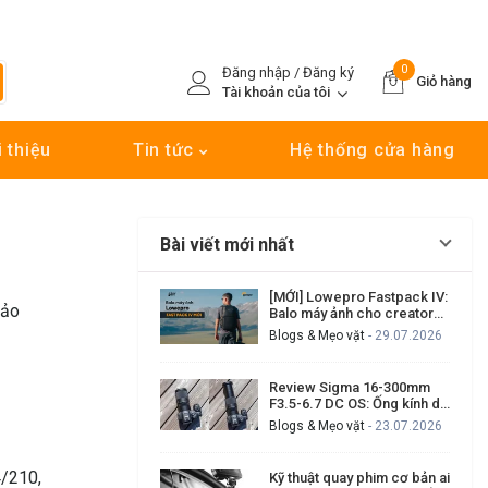
0
Đăng nhập / Đăng ký
Giỏ hàng
Tài khoản của tôi
i thiệu
Tin tức
Hệ thống cửa hàng
Bài viết mới nhất
[MỚI] Lowepro Fastpack IV:
bảo
Balo máy ảnh cho creator
cần đi nhanh, lấy máy nhanh
Blogs & Mẹo vặt
- 29.07.2026
Review Sigma 16-300mm
F3.5-6.7 DC OS: Ống kính du
lịch đa dụng có đáng mua?
Blogs & Mẹo vặt
- 23.07.2026
4/210,
Kỹ thuật quay phim cơ bản ai