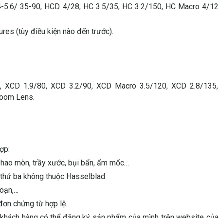
-5.6/ 35-90, HCD 4/28, HC 3.5/35, HC 3.2/150, HC Macro 4/12
es (tùy điều kiện nào đến trước).
, XCD 1.9/80, XCD 3.2/90, XCD Macro 3.5/120, XCD 2.8/135
Zoom Lens.
ợp:
ư hao mòn, trầy xước, bụi bẩn, ẩm mốc…
 thứ ba không thuộc Hasselblad
hoạn,…
đơn chứng từ hợp lệ.
n, khách hàng có thể đăng ký sản phẩm của mình trên website củ