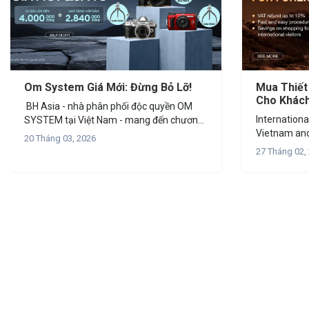
Om System Giá Mới: Đừng Bỏ Lỡ!
Mua Thiết
Cho Khách
BH Asia - nhà phân phối độc quyền OM
(VAT Refu
International
SYSTEM tại Việt Nam - mang đến chương
Vietnam and
trình ưu đãi “OM SYSTEM GIÁ MỚI QUÀ
20 Tháng 03, 2026
gear? 👉 [E
TO”, mở ra cơ hội sở hữu thiết bị chính...
27 Tháng 02,
SẮM THIẾT B
HOÀN THUẾ
NGOÀIBạn có