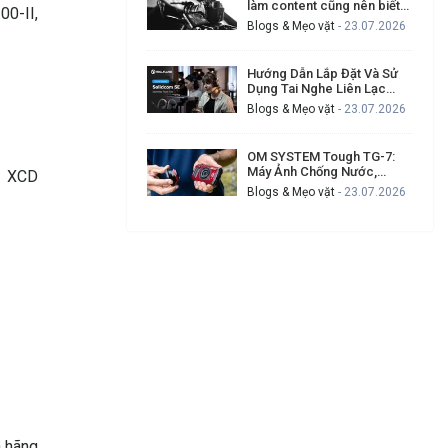
làm content cũng nên biết
00-II,
để tạo video chuyên nghiệp
Blogs & Mẹo vặt
- 23.07.2026
hơn
Hướng Dẫn Lắp Đặt Và Sử
Dụng Tai Nghe Liên Lạc
Hollyland Solidcom SE Cho
Blogs & Mẹo vặt
- 23.07.2026
Ekip Quay Phim Đông Người
OM SYSTEM Tough TG-7:
Máy Ảnh Chống Nước,
, XCD
Chống Va Đập Cho Ai
Blogs & Mẹo vặt
- 23.07.2026
Thường Xuyên Gặp Sự Cố
Khi Quay Ngoài Trời?
a hãng