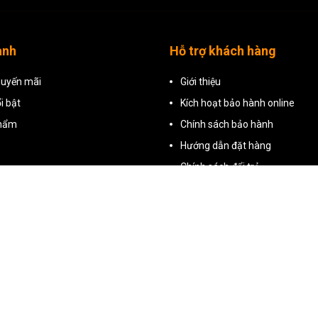
anh
Hỗ trợ khách hàng
uyến mãi
Giới thiệu
i bật
Kích hoạt bảo hành online
phẩm
Chính sách bảo hành
Hướng dẫn đặt hàng
Chính sách đổi trả
Chính sách bảo mật
Điều khoản dịch vụ
Liên hệ