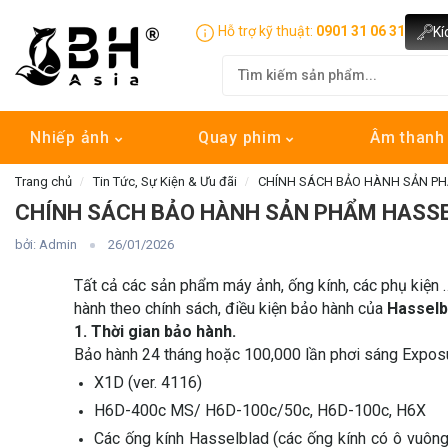
Hỗ trợ kỹ thuật:
0901 31 06 31
Kí
Nhiếp ảnh
Quay phim
Âm than
Trang chủ
Tin Tức, Sự Kiện & Ưu đãi
CHÍNH SÁCH BẢO HÀNH SẢN P
CHÍNH SÁCH BẢO HÀNH SẢN PHẨM HASS
bởi: Admin
26/01/2026
Tất cả các sản phẩm máy ảnh, ống kính, các phụ kiện 
hành theo chính sách, điều kiện bảo hành của
Hasselb
1. Thời gian bảo hành.
Bảo hành 24 tháng hoặc 100,000 lần phơi sáng Exposu
X1D (ver. 4116)
H6D-400c MS/ H6D-100c/50c, H6D-100c, H6X
Các ống kính Hasselblad (các ống kính có ô vuông