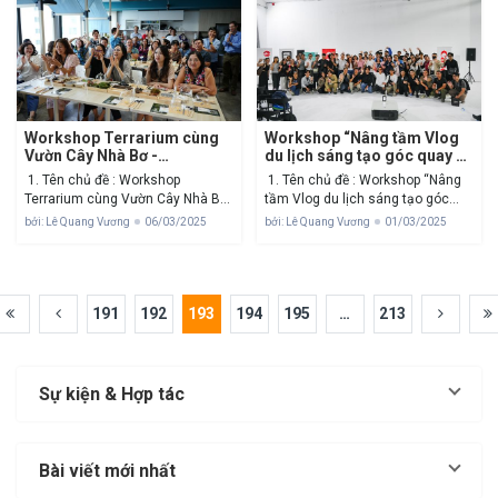
Nguyễn Tất Thành, Quận 4,...
Nhà Bơ - Terrarium Workshop -
Nguyễn Đình Chính, phường Cầu...
Workshop Terrarium cùng
Workshop “Nâng tầm Vlog
Vườn Cây Nhà Bơ -
du lịch sáng tạo góc quay ấn
Terrarium Workshop
tượng"
1. Tên chủ đề : Workshop
1. Tên chủ đề : Workshop “Nâng
Terrarium cùng Vườn Cây Nhà Bơ
tầm Vlog du lịch sáng tạo góc
- Terrarium Workshop 2. Thông tin
quay ấn tượng" 2. Thông tin sự
bởi: Lê Quang Vương
06/03/2025
bởi: Lê Quang Vương
01/03/2025
sự kiện: - Thời gian:
kiện: - Thời gian: 14:00 - 17:00 Thứ
06.03.2025 - Địa điểm: Vườn Cây
Bảy, 01.03.2025 - Địa điểm: Nina
Nhà Bơ - Terrarium Workshop -
Next Space - số 180/1...
Nguyễn Đình Chính, phường Cầu
Kiệu,...
191
192
193
194
195
…
213
Sự kiện & Hợp tác
Bài viết mới nhất