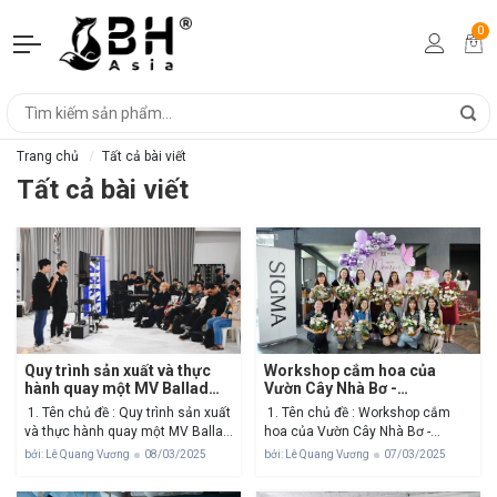
0
Trang chủ
Tất cả bài viết
Tất cả bài viết
Quy trình sản xuất và thực
Workshop cắm hoa của
hành quay một MV Ballad
Vườn Cây Nhà Bơ -
đơn giản
Terrarium Workshop
1. Tên chủ đề : Quy trình sản xuất
1. Tên chủ đề : Workshop cắm
và thực hành quay một MV Ballad
hoa của Vườn Cây Nhà Bơ -
đơn giản 2. Thông tin sự kiện: -
Terrarium Workshop 2. Thông tin
bởi: Lê Quang Vương
08/03/2025
bởi: Lê Quang Vương
07/03/2025
Thời gian: 08.03.2025 - Địa
sự kiện: - Thời gian:
điểm: Nina Next Space - số 180/1
07.03.2025 - Địa điểm: Vườn Cây