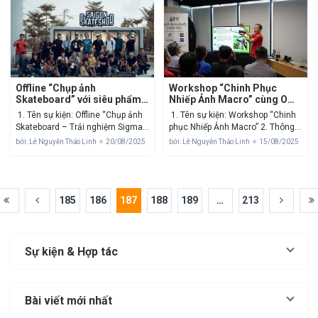
Sông Cửu Long”...
Đường Nguyễn Văn Linh,...
Offline “Chụp ảnh
Workshop “Chinh Phục
Skateboard” với siêu phẩm
Nhiếp Ảnh Macro” cùng OM
Sigma 200mm F2 DG OS
SYSTEM Vietnam
1. Tên sự kiện: Offline “Chụp ảnh
1. Tên sự kiện: Workshop “Chinh
Skateboard – Trải nghiệm Sigma
phục Nhiếp Ảnh Macro” 2. Thông
200mm F2 DG OS | Sports” 2.
tin sự kiện:Thời gian:
bởi: Lê Nguyễn Thảo Linh
20/08/2025
bởi: Lê Nguyễn Thảo Linh
15/08/2025
Thông tin sự kiện:Thời gian: 14:00
15/08/2025 Địa điểm: Tòa nhà BH
– 18:00, ngày 20/08/2025Địa
Asia, 23-25 Trần Nhật Duật, Tân
điểm: Go Station Space – Công
Định, Quận 1, Thành phố Hồ Chí
viên...
MinhDiễn giả:...
185
186
187
188
189
…
213
Sự kiện & Hợp tác
Bài viết mới nhất