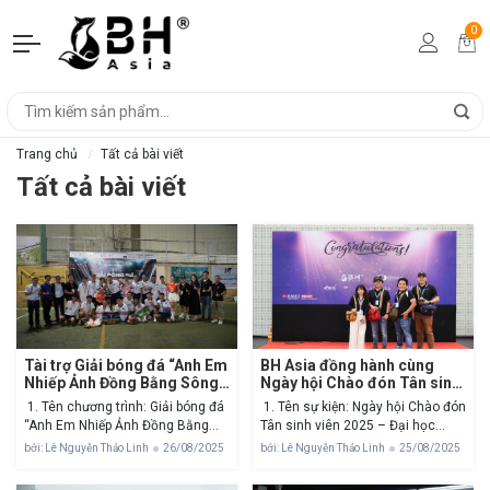
0
Trang chủ
Tất cả bài viết
Tất cả bài viết
Tài trợ Giải bóng đá “Anh Em
BH Asia đồng hành cùng
Nhiếp Ảnh Đồng Bằng Sông
Ngày hội Chào đón Tân sinh
Cửu Long” lần III – 2025
viên 2025 Đại học RMIT
1. Tên chương trình: Giải bóng đá
1. Tên sự kiện: Ngày hội Chào đón
“Anh Em Nhiếp Ảnh Đồng Bằng
Tân sinh viên 2025 – Đại học
Sông Cửu Long” lần III – 2025 2.
RMIT 2. Thông tin sự kiện:Thời
bởi: Lê Nguyễn Thảo Linh
26/08/2025
bởi: Lê Nguyễn Thảo Linh
25/08/2025
Nội dung chương trình: Giải bóng
gian: Tháng 08/2025Địa điểm: Đại
đá “Anh Em Nhiếp Ảnh Đồng Bằng
Học RMIT Nam Sài Gòn, 702