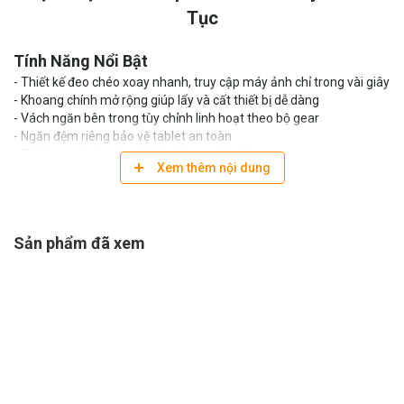
Tục
Tính Năng Nổi Bật
- Thiết kế đeo chéo xoay nhanh, truy cập máy ảnh chỉ trong vài giây
- Khoang chính mở rộng giúp lấy và cất thiết bị dễ dàng
- Vách ngăn bên trong tùy chỉnh linh hoạt theo bộ gear
- Ngăn đệm riêng bảo vệ tablet an toàn
- Túi đựng chai nước có thể gấp gọn tiện lợi
Xem thêm nội dung
- Dây đeo pivoting strap xoay mượt và đeo thoải mái hơn
- Tích hợp camera clip rail trên quai đeo
- Dây đai cố định hông hỗ trợ khi di chuyển nhiều
- Mặt lưng air mesh thoáng khí, quai đeo foam dày êm ái
Sản phẩm đã xem
- Chất liệu tái chế bluesign thân thiện môi trường
- Khóa kéo YKK RC Fuse bền bỉ cao cấp
- Kèm áo mưa chống thời tiết chuyên dụng