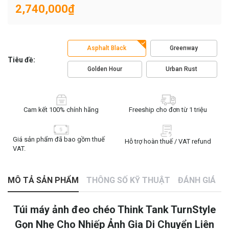
2,740,000₫
Asphalt Black
Greenway
Tiêu đề:
Golden Hour
Urban Rust
Cam kết 100% chính hãng
Freeship cho đơn từ 1 triệu
Giá sản phẩm đã bao gồm thuế
Hỗ trợ hoàn thuế / VAT refund
VAT.
MÔ TẢ SẢN PHẨM
THÔNG SỐ KỸ THUẬT
ĐÁNH GIÁ
Túi máy ảnh đeo chéo Think Tank TurnStyle
Gọn Nhẹ Cho Nhiếp Ảnh Gia Di Chuyển Liên