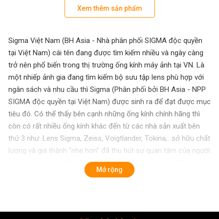
Xem thêm sản phẩm
Sigma Việt Nam (BH Asia - Nhà phân phối SIGMA độc quyền
tại Việt Nam) cái tên đang được tìm kiếm nhiều và ngày càng
trở nên phổ biến trong thị trường ống kính máy ảnh tại VN. Là
một nhiếp ảnh gia đang tìm kiếm bộ sưu tập lens phù hợp với
ngân sách và nhu cầu thì Sigma (Phân phối bởi BH Asia - NPP
SIGMA độc quyền tại Việt Nam) được sinh ra để đạt được mục
tiêu đó. Có thể thấy bên cạnh những ống kính chính hãng thì
còn có rất nhiều ống kính khác đến từ các nhà sản xuất bên
thứ 3 như: Lens Sigma, Zeiss, Voigtlander, Tokina,...sở hữu chất
lượng và giá thành "nhẹ hơn" đã thu hút sự quan tâm của người
chơi ngành ảnh. Nổi bật hơn cả phải kể đến ống kính Sigma -
Mở rộng
Với độ phủ sản phẩm rộng rãi toàn cầu, có chất lượng vượt
trội, dải phân khúc lens đa dạng cùng giá cả hợp lý, xứng đáng
là lựa chọn mới để nhiếp ảnh gia cân nhắc.
Sigma Việt Nam (BH Asia - Nhà phân phối SIGMA độc quyền