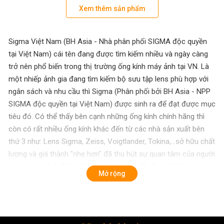
Xem thêm sản phẩm
Sigma Việt Nam (BH Asia - Nhà phân phối SIGMA độc quyền
tại Việt Nam) cái tên đang được tìm kiếm nhiều và ngày càng
trở nên phổ biến trong thị trường ống kính máy ảnh tại VN. Là
một nhiếp ảnh gia đang tìm kiếm bộ sưu tập lens phù hợp với
ngân sách và nhu cầu thì Sigma (Phân phối bởi BH Asia - NPP
SIGMA độc quyền tại Việt Nam) được sinh ra để đạt được mục
tiêu đó. Có thể thấy bên cạnh những ống kính chính hãng thì
còn có rất nhiều ống kính khác đến từ các nhà sản xuất bên
thứ 3 như: Lens Sigma, Zeiss, Voigtlander, Tokina,...sở hữu chất
lượng và giá thành "nhẹ hơn" đã thu hút sự quan tâm của người
chơi ngành ảnh. Nổi bật hơn cả phải kể đến ống kính Sigma -
Mở rộng
Với độ phủ sản phẩm rộng rãi toàn cầu, có chất lượng vượt
trội, dải phân khúc lens đa dạng cùng giá cả hợp lý, xứng đáng
là lựa chọn mới để nhiếp ảnh gia cân nhắc.
Sigma Việt Nam (BH Asia - Nhà phân phối SIGMA độc quyền