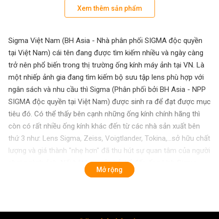
Xem thêm sản phẩm
Sigma Việt Nam (BH Asia - Nhà phân phối SIGMA độc quyền
tại Việt Nam) cái tên đang được tìm kiếm nhiều và ngày càng
trở nên phổ biến trong thị trường ống kính máy ảnh tại VN. Là
một nhiếp ảnh gia đang tìm kiếm bộ sưu tập lens phù hợp với
ngân sách và nhu cầu thì Sigma (Phân phối bởi BH Asia - NPP
SIGMA độc quyền tại Việt Nam) được sinh ra để đạt được mục
tiêu đó. Có thể thấy bên cạnh những ống kính chính hãng thì
còn có rất nhiều ống kính khác đến từ các nhà sản xuất bên
thứ 3 như: Lens Sigma, Zeiss, Voigtlander, Tokina,...sở hữu chất
lượng và giá thành "nhẹ hơn" đã thu hút sự quan tâm của người
chơi ngành ảnh. Nổi bật hơn cả phải kể đến ống kính Sigma -
Mở rộng
Với độ phủ sản phẩm rộng rãi toàn cầu, có chất lượng vượt
trội, dải phân khúc lens đa dạng cùng giá cả hợp lý, xứng đáng
là lựa chọn mới để nhiếp ảnh gia cân nhắc.
Sigma Việt Nam (BH Asia - Nhà phân phối SIGMA độc quyền