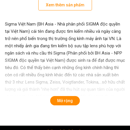
Xem thêm sản phẩm
Sigma Việt Nam (BH Asia - Nhà phân phối SIGMA độc quyền
tại Việt Nam) cái tên đang được tìm kiếm nhiều và ngày càng
trở nên phổ biến trong thị trường ống kính máy ảnh tại VN. Là
một nhiếp ảnh gia đang tìm kiếm bộ sưu tập lens phù hợp với
ngân sách và nhu cầu thì Sigma (Phân phối bởi BH Asia - NPP
SIGMA độc quyền tại Việt Nam) được sinh ra để đạt được mục
tiêu đó. Có thể thấy bên cạnh những ống kính chính hãng thì
còn có rất nhiều ống kính khác đến từ các nhà sản xuất bên
thứ 3 như: Lens Sigma, Zeiss, Voigtlander, Tokina,...sở hữu chất
lượng và giá thành "nhẹ hơn" đã thu hút sự quan tâm của người
chơi ngành ảnh. Nổi bật hơn cả phải kể đến ống kính Sigma -
Mở rộng
Với độ phủ sản phẩm rộng rãi toàn cầu, có chất lượng vượt
trội, dải phân khúc lens đa dạng cùng giá cả hợp lý, xứng đáng
là lựa chọn mới để nhiếp ảnh gia cân nhắc.
Sigma Việt Nam (BH Asia - Nhà phân phối SIGMA độc quyền