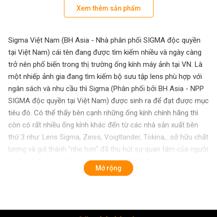
Xem thêm sản phẩm
Sigma Việt Nam (BH Asia - Nhà phân phối SIGMA độc quyền
tại Việt Nam) cái tên đang được tìm kiếm nhiều và ngày càng
trở nên phổ biến trong thị trường ống kính máy ảnh tại VN. Là
một nhiếp ảnh gia đang tìm kiếm bộ sưu tập lens phù hợp với
ngân sách và nhu cầu thì Sigma (Phân phối bởi BH Asia - NPP
SIGMA độc quyền tại Việt Nam) được sinh ra để đạt được mục
tiêu đó. Có thể thấy bên cạnh những ống kính chính hãng thì
còn có rất nhiều ống kính khác đến từ các nhà sản xuất bên
thứ 3 như: Lens Sigma, Zeiss, Voigtlander, Tokina,...sở hữu chất
lượng và giá thành "nhẹ hơn" đã thu hút sự quan tâm của người
chơi ngành ảnh. Nổi bật hơn cả phải kể đến ống kính Sigma -
Mở rộng
Với độ phủ sản phẩm rộng rãi toàn cầu, có chất lượng vượt
trội, dải phân khúc lens đa dạng cùng giá cả hợp lý, xứng đáng
là lựa chọn mới để nhiếp ảnh gia cân nhắc.
Sigma Việt Nam (BH Asia - Nhà phân phối SIGMA độc quyền